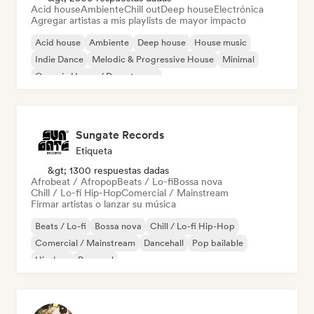
Acid house
Ambiente
Chill out
Deep house
Electrónica
Agregar artistas a mis playlists de mayor impacto
Acid house
Ambiente
Deep house
House music
Indie Dance
Melodic & Progressive House
Minimal
Organic House / Downtempo
Sungate Records
Etiqueta
&gt; 1300 respuestas dadas
Afrobeat / Afropop
Beats / Lo-fi
Bossa nova
Chill / Lo-fi Hip-Hop
Comercial / Mainstream
Firmar artistas o lanzar su música
Beats / Lo-fi
Bossa nova
Chill / Lo-fi Hip-Hop
Comercial / Mainstream
Dancehall
Pop bailable
Hip-hop
Pop soul