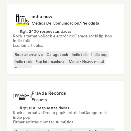
indie now
Medios De Comunicación/Periodista
&gt; 2400 respuestas dadas
Rock alternativo
Rock electrónico
Garage rock
Hip-hop
Indie folk
Escribir artículos
Rock alternativo
Garage rock
Indie folk
Indie pop
Indie rock
Rap internacional
Metal / Heavy metal
Pop rock
Pravda Records
Etiqueta
&gt; 800 respuestas dadas
Rock alternativo
Dream pop
Electrónica
Garage rock
Indie pop
Firmar artistas o lanzar su música