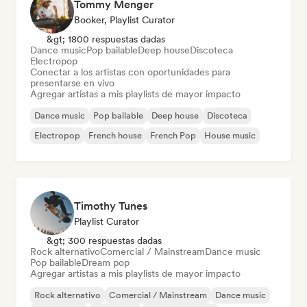
Tommy Menger
Booker, Playlist Curator
&gt; 1800 respuestas dadas
Dance music
Pop bailable
Deep house
Discoteca
Electropop
Conectar a los artistas con oportunidades para
presentarse en vivo
Agregar artistas a mis playlists de mayor impacto
Dance music
Pop bailable
Deep house
Discoteca
Electropop
French house
French Pop
House music
Timothy Tunes
Playlist Curator
&gt; 300 respuestas dadas
Rock alternativo
Comercial / Mainstream
Dance music
Pop bailable
Dream pop
Agregar artistas a mis playlists de mayor impacto
Rock alternativo
Comercial / Mainstream
Dance music