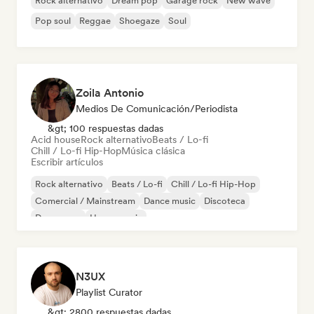
Rock alternativo
Dream pop
Garage rock
New wave
Pop soul
Reggae
Shoegaze
Soul
Zoila Antonio
Medios De Comunicación/Periodista
&gt; 100 respuestas dadas
Acid house
Rock alternativo
Beats / Lo-fi
Chill / Lo-fi Hip-Hop
Música clásica
Escribir artículos
Rock alternativo
Beats / Lo-fi
Chill / Lo-fi Hip-Hop
Comercial / Mainstream
Dance music
Discoteca
Dream pop
House music
N3UX
Playlist Curator
&gt; 2800 respuestas dadas