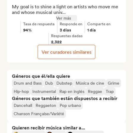
My goal is to shine a light on artists who move me 
and whose musical univ...
Ver más
Tasa de respuesta
Responde en
Comparte en
94%
3 días
1 día
Respuestas dadas
2,322
Ver curadores similares
Géneros que él/ella quiere
Drum and Bass
Dub
Dubstep
Música de cine
Grime
Hip-hop
Instrumental
Rap en inglés
Reggae
Trap
Géneros que también están dispuestos a recibir
Dancehall
Reggaeton
Pop urbano
Chanson Française/Variété
Quieren recibir música similar a...