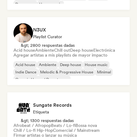
Dream pop
House music
N3UX
Playlist Curator
&gt; 2800 respuestas dadas
Acid house
Ambiente
Chill out
Deep house
Electrónica
Agregar artistas a mis playlists de mayor impacto
Acid house
Ambiente
Deep house
House music
Indie Dance
Melodic & Progressive House
Minimal
Organic House / Downtempo
Sungate Records
Etiqueta
&gt; 1300 respuestas dadas
Afrobeat / Afropop
Beats / Lo-fi
Bossa nova
Chill / Lo-fi Hip-Hop
Comercial / Mainstream
Firmar artistas o lanzar su música