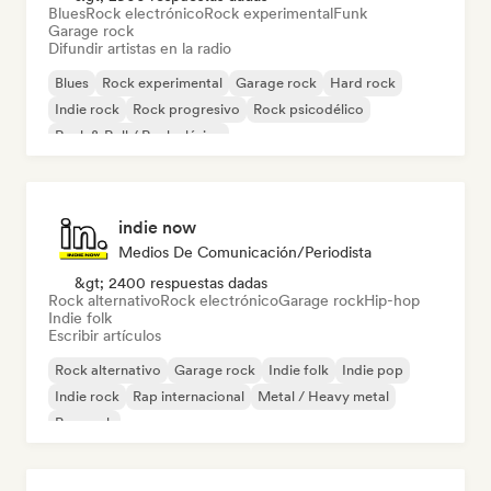
Blues
Rock electrónico
Rock experimental
Funk
Garage rock
Difundir artistas en la radio
Blues
Rock experimental
Garage rock
Hard rock
Indie rock
Rock progresivo
Rock psicodélico
Rock & Roll / Rock clásico
indie now
Medios De Comunicación/Periodista
&gt; 2400 respuestas dadas
Rock alternativo
Rock electrónico
Garage rock
Hip-hop
Indie folk
Escribir artículos
Rock alternativo
Garage rock
Indie folk
Indie pop
Indie rock
Rap internacional
Metal / Heavy metal
Pop rock