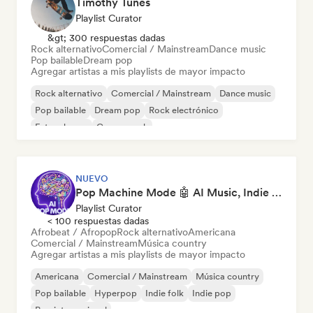
Timothy Tunes
Playlist Curator
&gt; 300 respuestas dadas
Rock alternativo
Comercial / Mainstream
Dance music
Pop bailable
Dream pop
Agregar artistas a mis playlists de mayor impacto
Rock alternativo
Comercial / Mainstream
Dance music
Pop bailable
Dream pop
Rock electrónico
Future house
Garage rock
NUEVO
Pop Machine Mode 🤖 AI Music, Indie Pop & Dream Pop
Playlist Curator
< 100 respuestas dadas
Afrobeat / Afropop
Rock alternativo
Americana
Comercial / Mainstream
Música country
Agregar artistas a mis playlists de mayor impacto
Americana
Comercial / Mainstream
Música country
Pop bailable
Hyperpop
Indie folk
Indie pop
Pop internacional