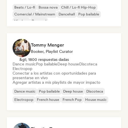
Beats / Lo-fi
Bossa nova
Chill / Lo-fi Hip-Hop
Comercial / Mainstream
Dancehall
Pop bailable
Hip-hop
Pop soul
Tommy Menger
Booker, Playlist Curator
&gt; 1800 respuestas dadas
Dance music
Pop bailable
Deep house
Discoteca
Electropop
Conectar a los artistas con oportunidades para
presentarse en vivo
Agregar artistas a mis playlists de mayor impacto
Dance music
Pop bailable
Deep house
Discoteca
Electropop
French house
French Pop
House music