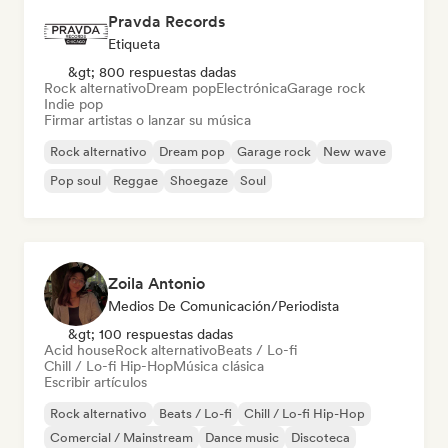
Pravda Records
Etiqueta
&gt; 800 respuestas dadas
Rock alternativo
Dream pop
Electrónica
Garage rock
Indie pop
Firmar artistas o lanzar su música
Rock alternativo
Dream pop
Garage rock
New wave
Pop soul
Reggae
Shoegaze
Soul
Zoila Antonio
Medios De Comunicación/Periodista
&gt; 100 respuestas dadas
Acid house
Rock alternativo
Beats / Lo-fi
Chill / Lo-fi Hip-Hop
Música clásica
Escribir artículos
Rock alternativo
Beats / Lo-fi
Chill / Lo-fi Hip-Hop
Comercial / Mainstream
Dance music
Discoteca