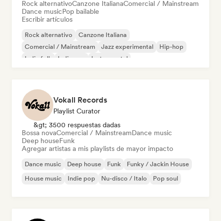
Rock alternativo
Canzone Italiana
Comercial / Mainstream
Dance music
Pop bailable
Escribir artículos
Rock alternativo
Canzone Italiana
Comercial / Mainstream
Jazz experimental
Hip-hop
Indie folk
Indie pop
Instrumental
Vokall Records
Playlist Curator
&gt; 3500 respuestas dadas
Bossa nova
Comercial / Mainstream
Dance music
Deep house
Funk
Agregar artistas a mis playlists de mayor impacto
Dance music
Deep house
Funk
Funky / Jackin House
House music
Indie pop
Nu-disco / Italo
Pop soul