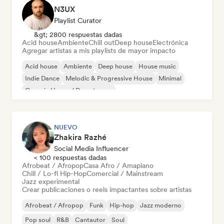
N3UX
Playlist Curator
&gt; 2800 respuestas dadas
Acid house
Ambiente
Chill out
Deep house
Electrónica
Agregar artistas a mis playlists de mayor impacto
Acid house
Ambiente
Deep house
House music
Indie Dance
Melodic & Progressive House
Minimal
Organic House / Downtempo
NUEVO
Zhakira Razhé
Social Media Influencer
< 100 respuestas dadas
Afrobeat / Afropop
Casa Afro / Amapiano
Chill / Lo-fi Hip-Hop
Comercial / Mainstream
Jazz experimental
Crear publicaciones o reels impactantes sobre artistas
Afrobeat / Afropop
Funk
Hip-hop
Jazz moderno
Pop soul
R&B
Cantautor
Soul