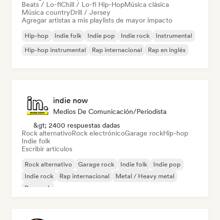
Beats / Lo-fi
Chill / Lo-fi Hip-Hop
Música clásica
Música country
Drill / Jersey
Agregar artistas a mis playlists de mayor impacto
Hip-hop
Indie folk
Indie pop
Indie rock
Instrumental
Hip-hop instrumental
Rap internacional
Rap en inglés
indie now
Medios De Comunicación/Periodista
&gt; 2400 respuestas dadas
Rock alternativo
Rock electrónico
Garage rock
Hip-hop
Indie folk
Escribir artículos
Rock alternativo
Garage rock
Indie folk
Indie pop
Indie rock
Rap internacional
Metal / Heavy metal
Pop rock