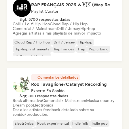
RAP FRANÇAIS 2026 🔥🇫🇷 (Way Records)
Playlist Curator
&gt; 5700 respuestas dadas
Chill / Lo-fi Hip-Hop
Cloud Rap / Hip Hop
Comercial / Mainstream
Drill / Jersey
Hip-hop
Agregar artistas a mis playlists de mayor impacto
Cloud Rap / Hip Hop
Drill / Jersey
Hip-hop
Hip-hop instrumental
Rap francés
Trap
Pop urbano
Chill / Lo-fi Hip-Hop
Comentarios detallados
Rob Tavaglione/Catalyst Recording
Experto En Sonido
&gt; 800 respuestas dadas
Rock alternativo
Comercial / Mainstream
Música country
Dream pop
Electrónica
Dar a los artistas feedback detallado sobre su
sonido/producción.
Electrónica
Rock experimental
Indie folk
Indie pop