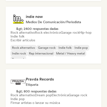
indie now
Medios De Comunicación/Periodista
&gt; 2400 respuestas dadas
Rock alternativo
Rock electrónico
Garage rock
Hip-hop
Indie folk
Escribir artículos
Rock alternativo
Garage rock
Indie folk
Indie pop
Indie rock
Rap internacional
Metal / Heavy metal
Pop rock
Pravda Records
Etiqueta
&gt; 800 respuestas dadas
Rock alternativo
Dream pop
Electrónica
Garage rock
Indie pop
Firmar artistas o lanzar su música