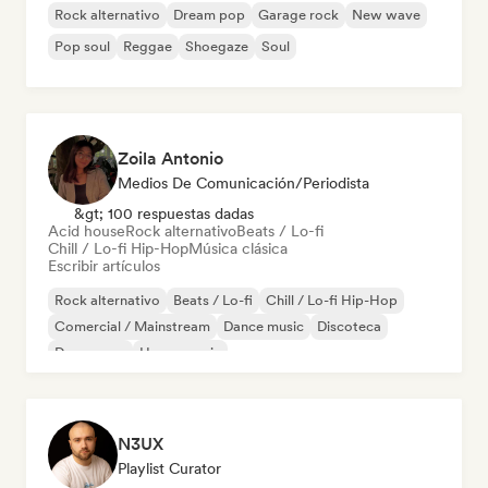
Rock alternativo
Dream pop
Garage rock
New wave
Pop soul
Reggae
Shoegaze
Soul
Zoila Antonio
Medios De Comunicación/Periodista
&gt; 100 respuestas dadas
Acid house
Rock alternativo
Beats / Lo-fi
Chill / Lo-fi Hip-Hop
Música clásica
Escribir artículos
Rock alternativo
Beats / Lo-fi
Chill / Lo-fi Hip-Hop
Comercial / Mainstream
Dance music
Discoteca
Dream pop
House music
N3UX
Playlist Curator