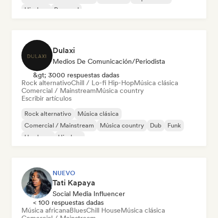
Hip-hop
Pop soul
Dulaxi
Medios De Comunicación/Periodista
&gt; 3000 respuestas dadas
Rock alternativo
Chill / Lo-fi Hip-Hop
Música clásica
Comercial / Mainstream
Música country
Escribir artículos
Rock alternativo
Música clásica
Comercial / Mainstream
Música country
Dub
Funk
Hardcore
Hip-hop
NUEVO
Tati Kapaya
Social Media Influencer
< 100 respuestas dadas
Música africana
Blues
Chill House
Música clásica