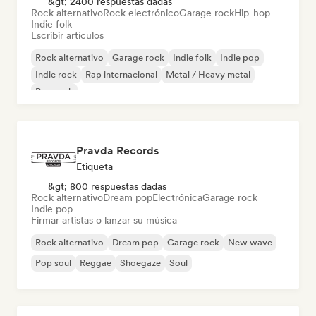
&gt; 2400 respuestas dadas
Rock alternativo
Rock electrónico
Garage rock
Hip-hop
Indie folk
Escribir artículos
Rock alternativo
Garage rock
Indie folk
Indie pop
Indie rock
Rap internacional
Metal / Heavy metal
Pop rock
Pravda Records
Etiqueta
&gt; 800 respuestas dadas
Rock alternativo
Dream pop
Electrónica
Garage rock
Indie pop
Firmar artistas o lanzar su música
Rock alternativo
Dream pop
Garage rock
New wave
Pop soul
Reggae
Shoegaze
Soul