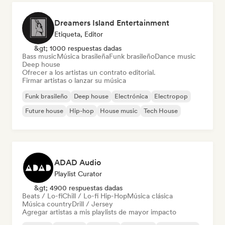
Dreamers Island Entertainment
Etiqueta, Editor
&gt; 1000 respuestas dadas
Bass music
Música brasileña
Funk brasileño
Dance music
Deep house
Ofrecer a los artistas un contrato editorial.
Firmar artistas o lanzar su música
Funk brasileño
Deep house
Electrónica
Electropop
Future house
Hip-hop
House music
Tech House
ADAD Audio
Playlist Curator
&gt; 4900 respuestas dadas
Beats / Lo-fi
Chill / Lo-fi Hip-Hop
Música clásica
Música country
Drill / Jersey
Agregar artistas a mis playlists de mayor impacto