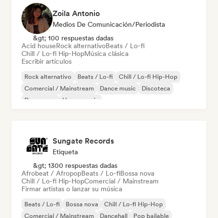
Zoila Antonio
Medios De Comunicación/Periodista
&gt; 100 respuestas dadas
Acid house
Rock alternativo
Beats / Lo-fi
Chill / Lo-fi Hip-Hop
Música clásica
Escribir artículos
Rock alternativo
Beats / Lo-fi
Chill / Lo-fi Hip-Hop
Comercial / Mainstream
Dance music
Discoteca
Dream pop
House music
Sungate Records
Etiqueta
&gt; 1300 respuestas dadas
Afrobeat / Afropop
Beats / Lo-fi
Bossa nova
Chill / Lo-fi Hip-Hop
Comercial / Mainstream
Firmar artistas o lanzar su música
Beats / Lo-fi
Bossa nova
Chill / Lo-fi Hip-Hop
Comercial / Mainstream
Dancehall
Pop bailable