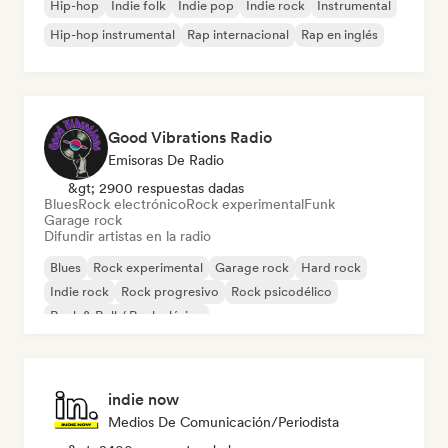
Hip-hop
Indie folk
Indie pop
Indie rock
Instrumental
Hip-hop instrumental
Rap internacional
Rap en inglés
Good Vibrations Radio
Emisoras De Radio
&gt; 2900 respuestas dadas
Blues
Rock electrónico
Rock experimental
Funk
Garage rock
Difundir artistas en la radio
Blues
Rock experimental
Garage rock
Hard rock
Indie rock
Rock progresivo
Rock psicodélico
Rock & Roll / Rock clásico
indie now
Medios De Comunicación/Periodista