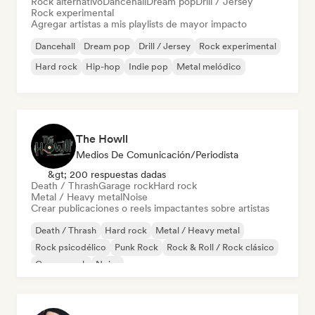
Rock alternativo
Dancehall
Dream pop
Drill / Jersey
Rock experimental
Agregar artistas a mis playlists de mayor impacto
Dancehall
Dream pop
Drill / Jersey
Rock experimental
Hard rock
Hip-hop
Indie pop
Metal melódico
The Howll
Medios De Comunicación/Periodista
&gt; 200 respuestas dadas
Death / Thrash
Garage rock
Hard rock
Metal / Heavy metal
Noise
Crear publicaciones o reels impactantes sobre artistas
Death / Thrash
Hard rock
Metal / Heavy metal
Rock psicodélico
Punk Rock
Rock & Roll / Rock clásico
Garage rock
Noise