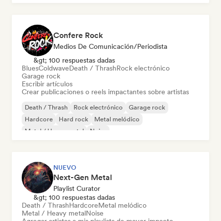
Confere Rock
Medios De Comunicación/Periodista
&gt; 100 respuestas dadas
Blues
Coldwave
Death / Thrash
Rock electrónico
Garage rock
Escribir artículos
Crear publicaciones o reels impactantes sobre artistas
Death / Thrash
Rock electrónico
Garage rock
Hardcore
Hard rock
Metal melódico
Metal / Heavy metal
Noise
NUEVO
Next-Gen Metal
Playlist Curator
&gt; 100 respuestas dadas
Death / Thrash
Hardcore
Metal melódico
Metal / Heavy metal
Noise