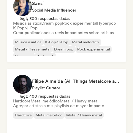
Sansi
Social Media Influencer
&gt; 300 respuestas dadas
Música asiática
Dream pop
Rock experimental
Hyperpop
K-Pop/J-Pop
Crear publicaciones o reels impactantes sobre artistas
Música asiática
K-Pop/J-Pop
Metal melódico
Metal / Heavy metal
Dream pop
Rock experimental
Hyperpop
Post punk
Filipe Almeida (All Things Metalcore and Metalcore Instrumentals)
Playlist Curator
&gt; 400 respuestas dadas
Hardcore
Metal melódico
Metal / Heavy metal
Agregar artistas a mis playlists de mayor impacto
Hardcore
Metal melódico
Metal / Heavy metal