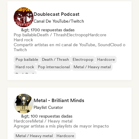
Doublecast Podcast
Canal De YouTube/Twitch
&gt; 1700 respuestas dadas
Pop bailable
Death / Thrash
Electropop
Hardcore
Hard rock
Compartir artistas en mi canal de YouTube, SoundCloud o
Twitch
Pop bailable
Death / Thrash
Electropop
Hardcore
Hard rock
Pop internacional
Metal / Heavy metal
Punk Rock
Metal - Brilliant Minds
Playlist Curator
&gt; 100 respuestas dadas
Hardcore
Metal / Heavy metal
Agregar artistas a mis playlists de mayor impacto
Metal / Heavy metal
Hardcore