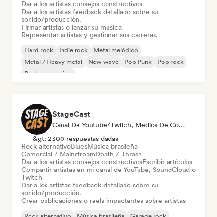
Dar a los artistas consejos constructivos
Dar a los artistas feedback detallado sobre su
sonido/producción.
Firmar artistas o lanzar su música
Representar artistas y gestionar sus carreras.
Hard rock
Indie rock
Metal melódico
Metal / Heavy metal
New wave
Pop Punk
Pop rock
Rock progresivo
StageCast
Canal De YouTube/Twitch, Medios De Comunicación/Periodista, Mentor, Social Media Influencer, Experto En Sonido
&gt; 2300 respuestas dadas
Rock alternativo
Blues
Música brasileña
Comercial / Mainstream
Death / Thrash
Dar a los artistas consejos constructivos
Escribir artículos
Compartir artistas en mi canal de YouTube, SoundCloud o
Twitch
Dar a los artistas feedback detallado sobre su
sonido/producción.
Crear publicaciones o reels impactantes sobre artistas
Rock alternativo
Música brasileña
Garage rock