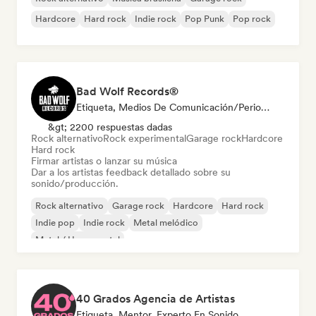
Hardcore
Hard rock
Indie rock
Pop Punk
Pop rock
Bad Wolf Records®
Etiqueta, Medios De Comunicación/Periodista, Experto En Sonido
&gt; 2200 respuestas dadas
Rock alternativo
Rock experimental
Garage rock
Hardcore
Hard rock
Firmar artistas o lanzar su música
Dar a los artistas feedback detallado sobre su
sonido/producción.
Rock alternativo
Garage rock
Hardcore
Hard rock
Indie pop
Indie rock
Metal melódico
Metal / Heavy metal
40 Grados Agencia de Artistas
Etiqueta, Mentor, Experto En Sonido