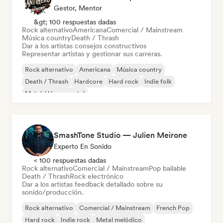
Gestor, Mentor
&gt; 100 respuestas dadas
Rock alternativo
Americana
Comercial / Mainstream
Música country
Death / Thrash
Dar a los artistas consejos constructivos
Representar artistas y gestionar sus carreras.
Rock alternativo
Americana
Música country
Death / Thrash
Hardcore
Hard rock
Indie folk
Metal / Heavy metal
SmashTone Studio — Julien Meirone
Experto En Sonido
< 100 respuestas dadas
Rock alternativo
Comercial / Mainstream
Pop bailable
Death / Thrash
Rock electrónico
Dar a los artistas feedback detallado sobre su
sonido/producción.
Rock alternativo
Comercial / Mainstream
French Pop
Hard rock
Indie rock
Metal melódico