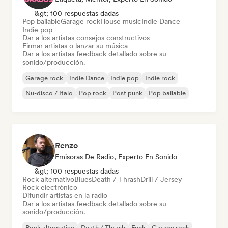
&gt; 100 respuestas dadas
Pop bailable
Garage rock
House music
Indie Dance
Indie pop
Dar a los artistas consejos constructivos
Firmar artistas o lanzar su música
Dar a los artistas feedback detallado sobre su
sonido/producción.
Garage rock
Indie Dance
Indie pop
Indie rock
Nu-disco / Italo
Pop rock
Post punk
Pop bailable
Renzo
Emisoras De Radio, Experto En Sonido
&gt; 100 respuestas dadas
Rock alternativo
Blues
Death / Thrash
Drill / Jersey
Rock electrónico
Difundir artistas en la radio
Dar a los artistas feedback detallado sobre su
sonido/producción.
Rock alternativo
Death / Thrash
Funk
Garage rock