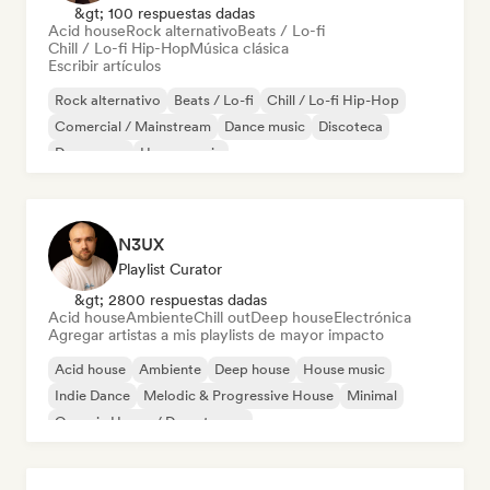
&gt; 100 respuestas dadas
Acid house
Rock alternativo
Beats / Lo-fi
Chill / Lo-fi Hip-Hop
Música clásica
Escribir artículos
Rock alternativo
Beats / Lo-fi
Chill / Lo-fi Hip-Hop
Comercial / Mainstream
Dance music
Discoteca
Dream pop
House music
N3UX
Playlist Curator
&gt; 2800 respuestas dadas
Acid house
Ambiente
Chill out
Deep house
Electrónica
Agregar artistas a mis playlists de mayor impacto
Acid house
Ambiente
Deep house
House music
Indie Dance
Melodic & Progressive House
Minimal
Organic House / Downtempo