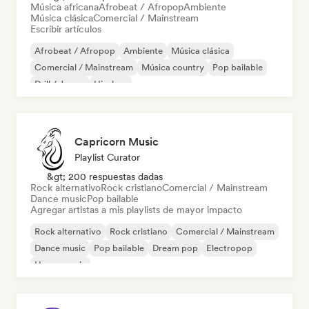
Música africana
Afrobeat / Afropop
Ambiente
Música clásica
Comercial / Mainstream
Escribir artículos
Afrobeat / Afropop
Ambiente
Música clásica
Comercial / Mainstream
Música country
Pop bailable
Drill / Jersey
Hip-hop
Capricorn Music
Playlist Curator
&gt; 200 respuestas dadas
Rock alternativo
Rock cristiano
Comercial / Mainstream
Dance music
Pop bailable
Agregar artistas a mis playlists de mayor impacto
Rock alternativo
Rock cristiano
Comercial / Mainstream
Dance music
Pop bailable
Dream pop
Electropop
House music