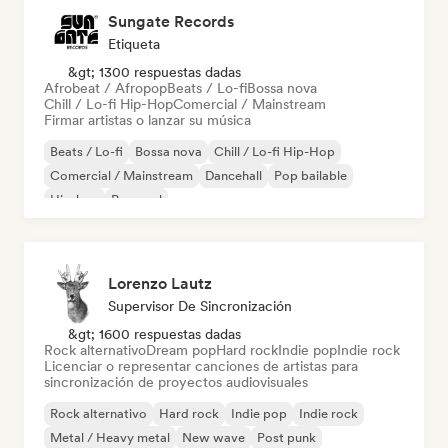
Sungate Records
Etiqueta
&gt; 1300 respuestas dadas
Afrobeat / Afropop
Beats / Lo-fi
Bossa nova
Chill / Lo-fi Hip-Hop
Comercial / Mainstream
Firmar artistas o lanzar su música
Beats / Lo-fi
Bossa nova
Chill / Lo-fi Hip-Hop
Comercial / Mainstream
Dancehall
Pop bailable
Hip-hop
Pop soul
Lorenzo Lautz
Supervisor De Sincronización
&gt; 1600 respuestas dadas
Rock alternativo
Dream pop
Hard rock
Indie pop
Indie rock
Licenciar o representar canciones de artistas para
sincronización de proyectos audiovisuales
Rock alternativo
Hard rock
Indie pop
Indie rock
Metal / Heavy metal
New wave
Post punk