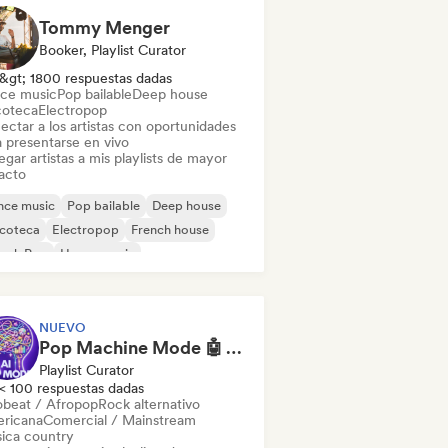
Tommy Menger
Booker, Playlist Curator
&gt; 1800 respuestas dadas
ce music
Pop bailable
Deep house
coteca
Electropop
ectar a los artistas con oportunidades
a presentarse en vivo
gar artistas a mis playlists de mayor
acto
nce music
Pop bailable
Deep house
scoteca
Electropop
French house
ench Pop
House music
NUEVO
Pop Machine Mode 🤖 AI Music, Indie Pop & Dream Pop
Playlist Curator
< 100 respuestas dadas
obeat / Afropop
Rock alternativo
ricana
Comercial / Mainstream
ica country