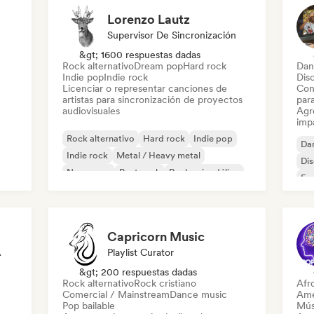
Lorenzo Lautz
Supervisor De Sincronización
&gt; 1600 respuestas dadas
Rock alternativo
Dream pop
Hard rock
Dan
Indie pop
Indie rock
Dis
Licenciar o representar canciones de
Con
artistas para sincronización de proyectos
par
audiovisuales
Agre
imp
Rock alternativo
Hard rock
Indie pop
Da
Indie rock
Metal / Heavy metal
Di
New wave
Post punk
Rock psicodélico
Fr
Capricorn Music
odista
Playlist Curator
&gt; 200 respuestas dadas
Rock alternativo
Rock cristiano
Afr
Comercial / Mainstream
Dance music
Ame
Pop bailable
Mús