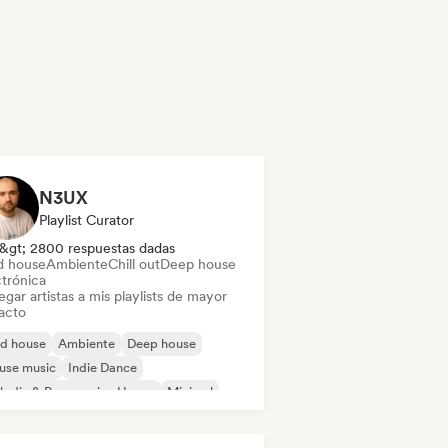
N3UX
Playlist Curator
&gt; 2800 respuestas dadas
d house
Ambiente
Chill out
Deep house
ctrónica
gar artistas a mis playlists de mayor
acto
id house
Ambiente
Deep house
use music
Indie Dance
odic & Progressive House
Minimal
ganic House / Downtempo