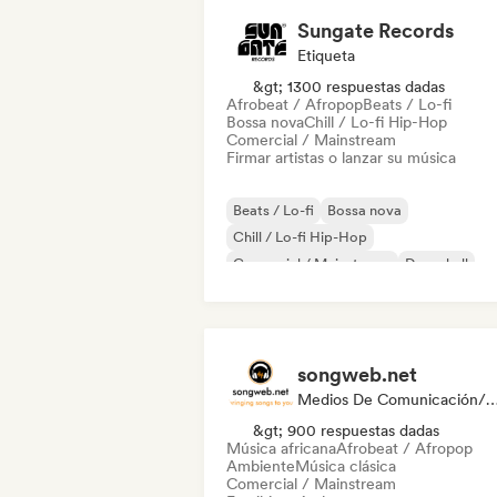
Sungate Records
Etiqueta
&gt; 1300 respuestas dadas
Afrobeat / Afropop
Beats / Lo-fi
Bossa nova
Chill / Lo-fi Hip-Hop
Comercial / Mainstream
Firmar artistas o lanzar su música
Beats / Lo-fi
Bossa nova
Chill / Lo-fi Hip-Hop
Comercial / Mainstream
Dancehall
Pop bailable
Hip-hop
Pop soul
songweb.net
Medios De Comunicación/Peri
&gt; 900 respuestas dadas
Música africana
Afrobeat / Afropop
Ambiente
Música clásica
Comercial / Mainstream