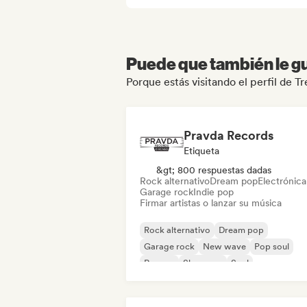
Puede que también le gu
Porque estás visitando el perfil de 
Pravda Records
Etiqueta
&gt; 800 respuestas dadas
Rock alternativo
Dream pop
Electrónica
Garage rock
Indie pop
Firmar artistas o lanzar su música
Rock alternativo
Dream pop
Garage rock
New wave
Pop soul
Reggae
Shoegaze
Soul