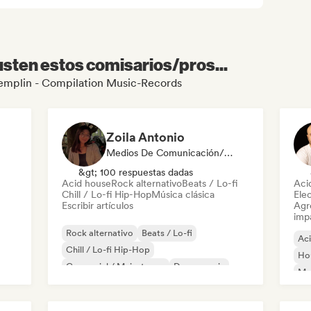
sten estos comisarios/pros...
Tremplin - Compilation Music-Records
Zoila Antonio
Medios De Comunicación/Periodista
&gt; 100 respuestas dadas
Acid house
Rock alternativo
Beats / Lo-fi
Aci
Chill / Lo-fi Hip-Hop
Música clásica
Ele
Escribir artículos
Agre
imp
Rock alternativo
Beats / Lo-fi
Ac
Chill / Lo-fi Hip-Hop
Ho
Comercial / Mainstream
Dance music
Mel
Discoteca
Dream pop
House music
Or