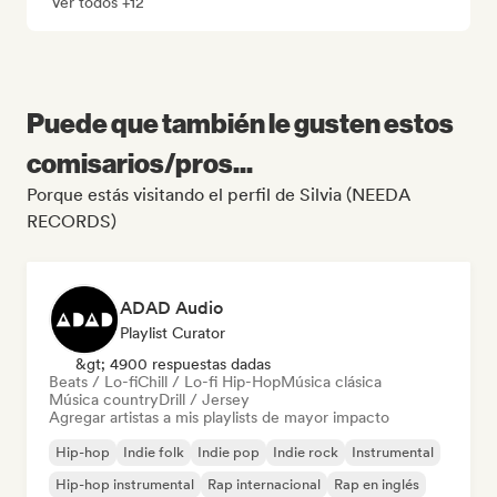
Ver todos +12
Puede que también le gusten estos
comisarios/pros...
Porque estás visitando el perfil de Silvia (NEEDA
RECORDS)
ADAD Audio
Playlist Curator
&gt; 4900 respuestas dadas
Beats / Lo-fi
Chill / Lo-fi Hip-Hop
Música clásica
Música country
Drill / Jersey
Agregar artistas a mis playlists de mayor impacto
Hip-hop
Indie folk
Indie pop
Indie rock
Instrumental
Hip-hop instrumental
Rap internacional
Rap en inglés