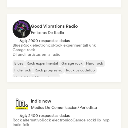
Good Vibrations Radio
Emisoras De Radio
&gt; 2900 respuestas dadas
Blues
Rock electrónico
Rock experimental
Funk
Garage rock
Difundir artistas en la radio
Blues
Rock experimental
Garage rock
Hard rock
Indie rock
Rock progresivo
Rock psicodélico
Rock & Roll / Rock clásico
indie now
Medios De Comunicación/Periodista
&gt; 2400 respuestas dadas
Rock alternativo
Rock electrónico
Garage rock
Hip-hop
Indie folk