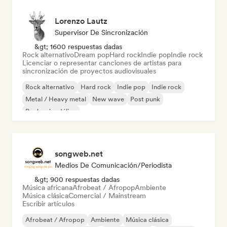
Lorenzo Lautz
Supervisor De Sincronización
&gt; 1600 respuestas dadas
Rock alternativo
Dream pop
Hard rock
Indie pop
Indie rock
Licenciar o representar canciones de artistas para
sincronización de proyectos audiovisuales
Rock alternativo
Hard rock
Indie pop
Indie rock
Metal / Heavy metal
New wave
Post punk
Rock psicodélico
songweb.net
Medios De Comunicación/Periodista
&gt; 900 respuestas dadas
Música africana
Afrobeat / Afropop
Ambiente
Música clásica
Comercial / Mainstream
Escribir artículos
Afrobeat / Afropop
Ambiente
Música clásica