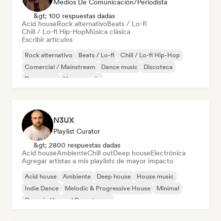
Medios De Comunicación/Periodista
&gt; 100 respuestas dadas
Acid house
Rock alternativo
Beats / Lo-fi
Chill / Lo-fi Hip-Hop
Música clásica
Escribir artículos
Rock alternativo
Beats / Lo-fi
Chill / Lo-fi Hip-Hop
Comercial / Mainstream
Dance music
Discoteca
Dream pop
House music
N3UX
Playlist Curator
&gt; 2800 respuestas dadas
Acid house
Ambiente
Chill out
Deep house
Electrónica
Agregar artistas a mis playlists de mayor impacto
Acid house
Ambiente
Deep house
House music
Indie Dance
Melodic & Progressive House
Minimal
Organic House / Downtempo