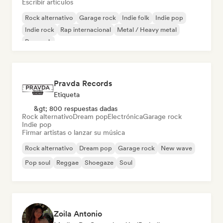
Escribir artículos
Rock alternativo
Garage rock
Indie folk
Indie pop
Indie rock
Rap internacional
Metal / Heavy metal
Pop rock
Pravda Records
Etiqueta
&gt; 800 respuestas dadas
Rock alternativo
Dream pop
Electrónica
Garage rock
Indie pop
Firmar artistas o lanzar su música
Rock alternativo
Dream pop
Garage rock
New wave
Pop soul
Reggae
Shoegaze
Soul
Zoila Antonio