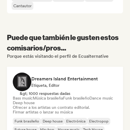
Cantautor
Puede que también le gusten estos
comisarios/pros...
Porque estás visitando el perfil de Ecualternative
Dreamers Island Entertainment
Etiqueta, Editor
&gt; 1000 respuestas dadas
Bass music
Música brasileña
Funk brasileño
Dance music
Deep house
Ofrecer a los artistas un contrato editorial.
Firmar artistas o lanzar su música
Funk brasileño
Deep house
Electrónica
Electropop
Future house
Hip-hop
House music
Tech House