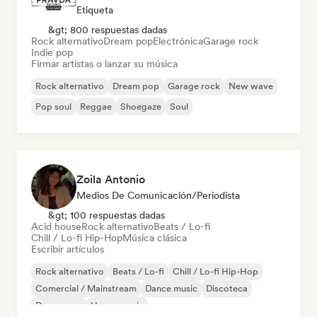
Etiqueta
&gt; 800 respuestas dadas
Rock alternativo
Dream pop
Electrónica
Garage rock
Indie pop
Firmar artistas o lanzar su música
Rock alternativo
Dream pop
Garage rock
New wave
Pop soul
Reggae
Shoegaze
Soul
Zoila Antonio
Medios De Comunicación/Periodista
&gt; 100 respuestas dadas
Acid house
Rock alternativo
Beats / Lo-fi
Chill / Lo-fi Hip-Hop
Música clásica
Escribir artículos
Rock alternativo
Beats / Lo-fi
Chill / Lo-fi Hip-Hop
Comercial / Mainstream
Dance music
Discoteca
Dream pop
House music