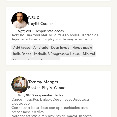
N3UX
Playlist Curator
&gt; 2800 respuestas dadas
Acid house
Ambiente
Chill out
Deep house
Electrónica
Agregar artistas a mis playlists de mayor impacto
Acid house
Ambiente
Deep house
House music
Indie Dance
Melodic & Progressive House
Minimal
Organic House / Downtempo
Tommy Menger
Booker, Playlist Curator
&gt; 1800 respuestas dadas
Dance music
Pop bailable
Deep house
Discoteca
Electropop
Conectar a los artistas con oportunidades para
presentarse en vivo
Agregar artistas a mis playlists de mayor impacto