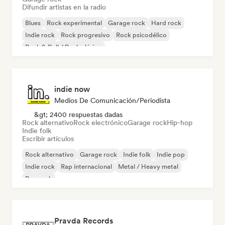
Difundir artistas en la radio
Blues
Rock experimental
Garage rock
Hard rock
Indie rock
Rock progresivo
Rock psicodélico
Rock & Roll / Rock clásico
indie now
Medios De Comunicación/Periodista
&gt; 2400 respuestas dadas
Rock alternativo
Rock electrónico
Garage rock
Hip-hop
Indie folk
Escribir artículos
Rock alternativo
Garage rock
Indie folk
Indie pop
Indie rock
Rap internacional
Metal / Heavy metal
Pop rock
Pravda Records