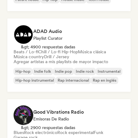
ADAD Audio
Playlist Curator
&gt; 4900 respuestas dadas
Beats / Lo-fi
Chill / Lo-fi Hip-Hop
Música clásica
Música country
Drill / Jersey
Agregar artistas a mis playlists de mayor impacto
Hip-hop
Indie folk
Indie pop
Indie rock
Instrumental
Hip-hop instrumental
Rap internacional
Rap en inglés
Good Vibrations Radio
Emisoras De Radio
&gt; 2900 respuestas dadas
Blues
Rock electrónico
Rock experimental
Funk
Garage rock