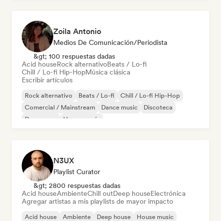
Zoila Antonio
Medios De Comunicación/Periodista
&gt; 100 respuestas dadas
Acid house
Rock alternativo
Beats / Lo-fi
Chill / Lo-fi Hip-Hop
Música clásica
Escribir artículos
Rock alternativo
Beats / Lo-fi
Chill / Lo-fi Hip-Hop
Comercial / Mainstream
Dance music
Discoteca
Dream pop
House music
N3UX
Playlist Curator
&gt; 2800 respuestas dadas
Acid house
Ambiente
Chill out
Deep house
Electrónica
Agregar artistas a mis playlists de mayor impacto
Acid house
Ambiente
Deep house
House music