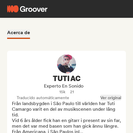
Acerca de
TUTI AC
Experto En Sonido
15k
21
Traducido automáticamente
Ver original
Från landsbygden i São Paulo till världen har Tuti 
Camargo varit en del av musikscenen under lång 
tid.

Vid 6 års ålder fick han en gitarr i present av sin far, 
men det var med basen som han gick ännu längre. 
Från Americana, i São Paulos inl...