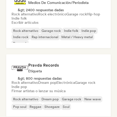
Medios De Comunicación/Periodista
&gt; 2400 respuestas dadas
Rock alternativo
Rock electrónico
Garage rock
Hip-hop
Indie folk
Escribir artículos
Rock alternativo
Garage rock
Indie folk
Indie pop
Indie rock
Rap internacional
Metal / Heavy metal
Pop rock
Pravda Records
Etiqueta
&gt; 800 respuestas dadas
Rock alternativo
Dream pop
Electrónica
Garage rock
Indie pop
Firmar artistas o lanzar su música
Rock alternativo
Dream pop
Garage rock
New wave
Pop soul
Reggae
Shoegaze
Soul