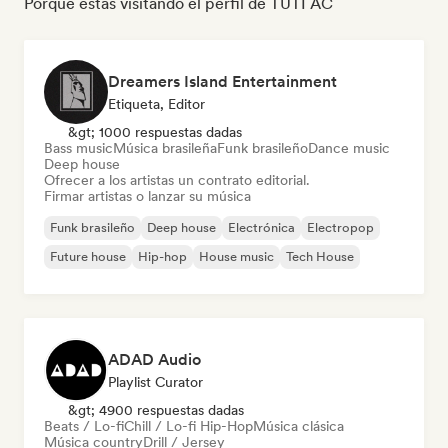
Porque estás visitando el perfil de TUTI AC
Dreamers Island Entertainment
Etiqueta, Editor
&gt; 1000 respuestas dadas
Bass music
Música brasileña
Funk brasileño
Dance music
Deep house
Ofrecer a los artistas un contrato editorial.
Firmar artistas o lanzar su música
Funk brasileño
Deep house
Electrónica
Electropop
Future house
Hip-hop
House music
Tech House
ADAD Audio
Playlist Curator
&gt; 4900 respuestas dadas
Beats / Lo-fi
Chill / Lo-fi Hip-Hop
Música clásica
Música country
Drill / Jersey