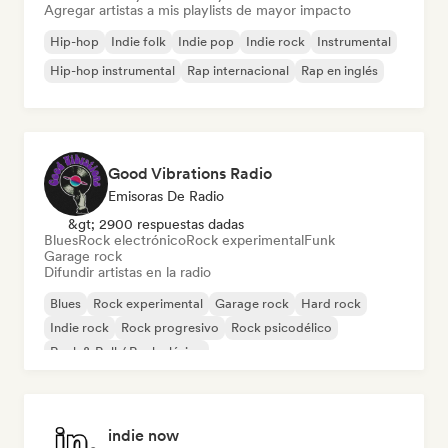
Agregar artistas a mis playlists de mayor impacto
Hip-hop
Indie folk
Indie pop
Indie rock
Instrumental
Hip-hop instrumental
Rap internacional
Rap en inglés
Good Vibrations Radio
Emisoras De Radio
&gt; 2900 respuestas dadas
Blues
Rock electrónico
Rock experimental
Funk
Garage rock
Difundir artistas en la radio
Blues
Rock experimental
Garage rock
Hard rock
Indie rock
Rock progresivo
Rock psicodélico
Rock & Roll / Rock clásico
indie now