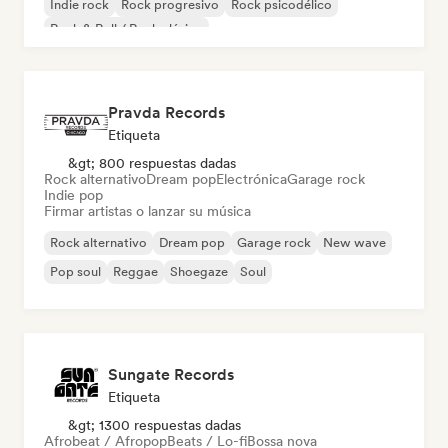
Indie rock
Rock progresivo
Rock psicodélico
Rock & Roll / Rock clásico
Pravda Records
Etiqueta
&gt; 800 respuestas dadas
Rock alternativo
Dream pop
Electrónica
Garage rock
Indie pop
Firmar artistas o lanzar su música
Rock alternativo
Dream pop
Garage rock
New wave
Pop soul
Reggae
Shoegaze
Soul
Sungate Records
Etiqueta
&gt; 1300 respuestas dadas
Afrobeat / Afropop
Beats / Lo-fi
Bossa nova