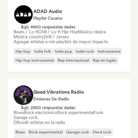
ADAD Audio
Playlist Curator
&gt; 4900 respuestas dadas
Beats / Lo-fi
Chill / Lo-fi Hip-Hop
Música clásica
Música country
Drill / Jersey
Agregar artistas a mis playlists de mayor impacto
Hip-hop
Indie folk
Indie pop
Indie rock
Instrumental
Hip-hop instrumental
Rap internacional
Rap en inglés
Good Vibrations Radio
Emisoras De Radio
&gt; 2900 respuestas dadas
Blues
Rock electrónico
Rock experimental
Funk
Garage rock
Difundir artistas en la radio
Blues
Rock experimental
Garage rock
Hard rock