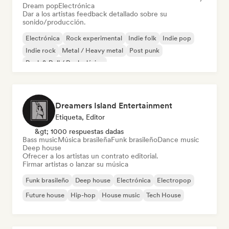
Dream pop
Electrónica
Dar a los artistas feedback detallado sobre su
sonido/producción.
Electrónica
Rock experimental
Indie folk
Indie pop
Indie rock
Metal / Heavy metal
Post punk
Rock & Roll / Rock clásico
Dreamers Island Entertainment
Etiqueta, Editor
&gt; 1000 respuestas dadas
Bass music
Música brasileña
Funk brasileño
Dance music
Deep house
Ofrecer a los artistas un contrato editorial.
Firmar artistas o lanzar su música
Funk brasileño
Deep house
Electrónica
Electropop
Future house
Hip-hop
House music
Tech House