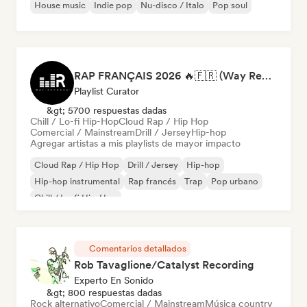
House music
Indie pop
Nu-disco / Italo
Pop soul
RAP FRANÇAIS 2026 🔥🇫🇷 (Way Records)
Playlist Curator
&gt; 5700 respuestas dadas
Chill / Lo-fi Hip-Hop
Cloud Rap / Hip Hop
Comercial / Mainstream
Drill / Jersey
Hip-hop
Agregar artistas a mis playlists de mayor impacto
Cloud Rap / Hip Hop
Drill / Jersey
Hip-hop
Hip-hop instrumental
Rap francés
Trap
Pop urbano
Chill / Lo-fi Hip-Hop
Comentarios detallados
Rob Tavaglione/Catalyst Recording
Experto En Sonido
&gt; 800 respuestas dadas
Rock alternativo
Comercial / Mainstream
Música country