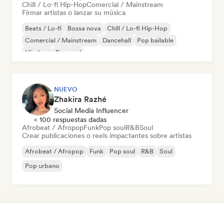
Chill / Lo-fi Hip-Hop
Comercial / Mainstream
Firmar artistas o lanzar su música
Beats / Lo-fi
Bossa nova
Chill / Lo-fi Hip-Hop
Comercial / Mainstream
Dancehall
Pop bailable
Hip-hop
Pop soul
NUEVO
Zhakira Razhé
Social Media Influencer
< 100 respuestas dadas
Afrobeat / Afropop
Funk
Pop soul
R&B
Soul
Crear publicaciones o reels impactantes sobre artistas
Afrobeat / Afropop
Funk
Pop soul
R&B
Soul
Pop urbano