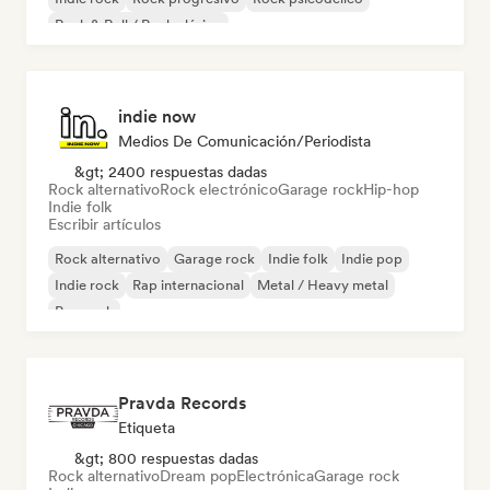
Rock & Roll / Rock clásico
indie now
Medios De Comunicación/Periodista
&gt; 2400 respuestas dadas
Rock alternativo
Rock electrónico
Garage rock
Hip-hop
Indie folk
Escribir artículos
Rock alternativo
Garage rock
Indie folk
Indie pop
Indie rock
Rap internacional
Metal / Heavy metal
Pop rock
Pravda Records
Etiqueta
&gt; 800 respuestas dadas
Rock alternativo
Dream pop
Electrónica
Garage rock