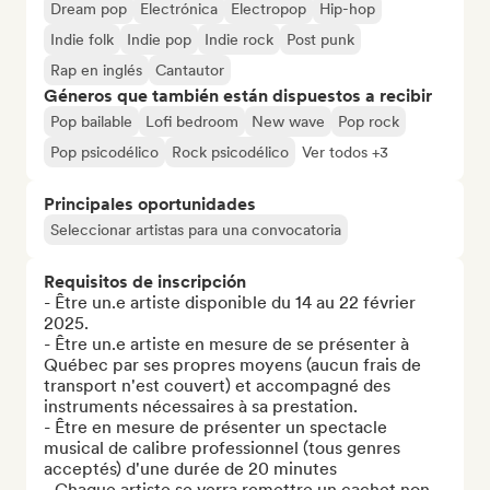
Dream pop
Electrónica
Electropop
Hip-hop
Indie folk
Indie pop
Indie rock
Post punk
Rap en inglés
Cantautor
Géneros que también están dispuestos a recibir
Pop bailable
Lofi bedroom
New wave
Pop rock
Pop psicodélico
Rock psicodélico
Ver todos +3
Principales oportunidades
Seleccionar artistas para una convocatoria
Requisitos de inscripción
- Être un.e artiste disponible du 14 au 22 février 
2025.

- Être un.e artiste en mesure de se présenter à 
Québec par ses propres moyens (aucun frais de 
transport n'est couvert) et accompagné des 
instruments nécessaires à sa prestation.

- Être en mesure de présenter un spectacle 
musical de calibre professionnel (tous genres 
acceptés) d'une durée de 20 minutes

- Chaque artiste se verra remettre un cachet non-