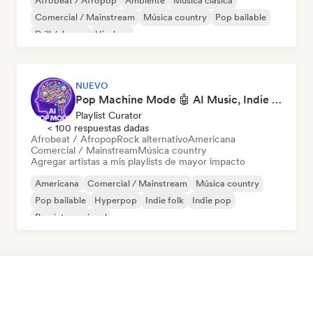
Afrobeat / Afropop
Ambiente
Música clásica
Comercial / Mainstream
Música country
Pop bailable
Drill / Jersey
Hip-hop
NUEVO
Pop Machine Mode 🤖 AI Music, Indie Pop & Dream Pop
Playlist Curator
< 100 respuestas dadas
Afrobeat / Afropop
Rock alternativo
Americana
Comercial / Mainstream
Música country
Agregar artistas a mis playlists de mayor impacto
Americana
Comercial / Mainstream
Música country
Pop bailable
Hyperpop
Indie folk
Indie pop
Pop internacional