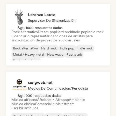
Lorenzo Lautz
Supervisor De Sincronización
&gt; 1600 respuestas dadas
Rock alternativo
Dream pop
Hard rock
Indie pop
Indie rock
Licenciar o representar canciones de artistas para
sincronización de proyectos audiovisuales
Rock alternativo
Hard rock
Indie pop
Indie rock
Metal / Heavy metal
New wave
Post punk
Rock psicodélico
songweb.net
Medios De Comunicación/Periodista
&gt; 900 respuestas dadas
Música africana
Afrobeat / Afropop
Ambiente
Música clásica
Comercial / Mainstream
Escribir artículos