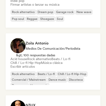
Indie pop
Firmar artistas o lanzar su música
Rock alternativo
Dream pop
Garage rock
New wave
Pop soul
Reggae
Shoegaze
Soul
Zoila Antonio
Medios De Comunicación/Periodista
&gt; 100 respuestas dadas
Acid house
Rock alternativo
Beats / Lo-fi
Chill / Lo-fi Hip-Hop
Música clásica
Escribir artículos
Rock alternativo
Beats / Lo-fi
Chill / Lo-fi Hip-Hop
Comercial / Mainstream
Dance music
Discoteca
Dream pop
House music
N3UX