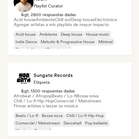
Playlist Curator
&gt; 2800 respuestas dadas
Acid house
Ambiente
Chill out
Deep house
Electrónica
Agregar artistas a mis playlists de mayor impacto
Acid house
Ambiente
Deep house
House music
Indie Dance
Melodic & Progressive House
Minimal
Organic House / Downtempo
Sungate Records
Etiqueta
&gt; 1300 respuestas dadas
Afrobeat / Afropop
Beats / Lo-fi
Bossa nova
Chill / Lo-fi Hip-Hop
Comercial / Mainstream
Firmar artistas o lanzar su música
Beats / Lo-fi
Bossa nova
Chill / Lo-fi Hip-Hop
Comercial / Mainstream
Dancehall
Pop bailable
Hip-hop
Pop soul