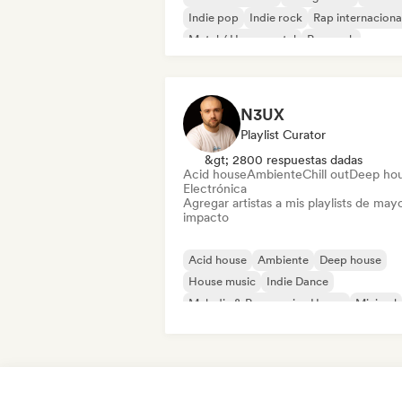
Indie pop
Indie rock
Rap internaciona
Metal / Heavy metal
Pop rock
N3UX
Playlist Curator
&gt; 2800 respuestas dadas
Acid house
Ambiente
Chill out
Deep ho
Electrónica
Agregar artistas a mis playlists de may
impacto
Acid house
Ambiente
Deep house
House music
Indie Dance
Melodic & Progressive House
Minimal
Organic House / Downtempo