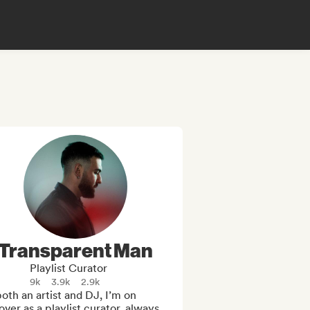
Transparent Man
Playlist Curator
9k
3.9k
2.9k
oth an artist and DJ, I’m on 
ver as a playlist curator, always 