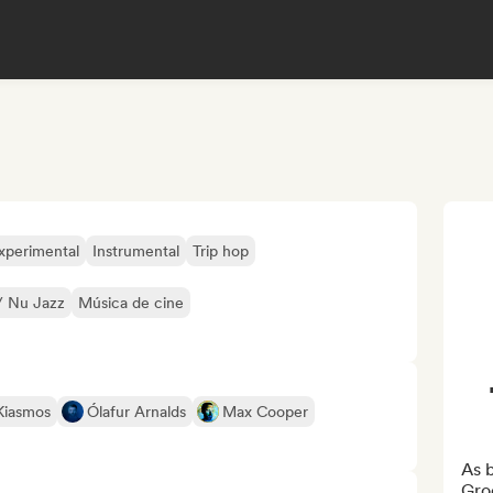
experimental
Instrumental
Trip hop
/ Nu Jazz
Música de cine
Kiasmos
Ólafur Arnalds
Max Cooper
As b
Groo