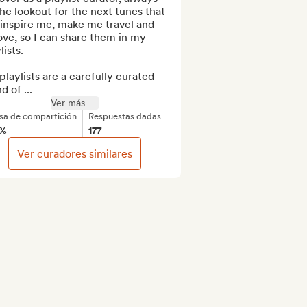
he lookout for the next tunes that 
 inspire me, make me travel and 
ve, so I can share them in my 
ists.

laylists are a carefully curated 
d of ...
Ver más
sa de compartición
Respuestas dadas
3%
177
Ver curadores similares