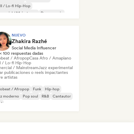
ll / Lo-fi Hip-Hop
mercial / Mainstream
Dance music
scoteca
Dream pop
House music
NUEVO
Zhakira Razhé
Social Media Influencer
< 100 respuestas dadas
obeat / Afropop
Casa Afro / Amapiano
l / Lo-fi Hip-Hop
ercial / Mainstream
Jazz experimental
ar publicaciones o reels impactantes
e artistas
robeat / Afropop
Funk
Hip-hop
zz moderno
Pop soul
R&B
Cantautor
ul