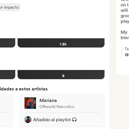
on t
yor impacto
will
groo
playl
My p
blen
1.9k
Ta
1
8
dades a estos artistas
Mariana
Offworld Narcotics
Añadido al playlist