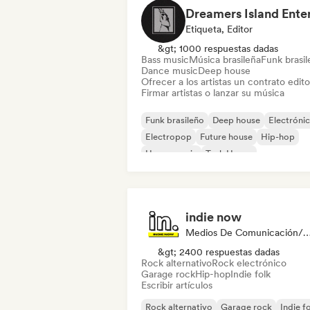
Etiqueta, Editor
&gt; 1000 respuestas dadas
Bass music
Música brasileña
Funk brasi
Dance music
Deep house
Ofrecer a los artistas un contrato editor
Firmar artistas o lanzar su música
Funk brasileño
Deep house
Electróni
Electropop
Future house
Hip-hop
House music
Tech House
indie now
Medios De Comunicación/Peri
&gt; 2400 respuestas dadas
Rock alternativo
Rock electrónico
Garage rock
Hip-hop
Indie folk
Escribir artículos
Rock alternativo
Garage rock
Indie f