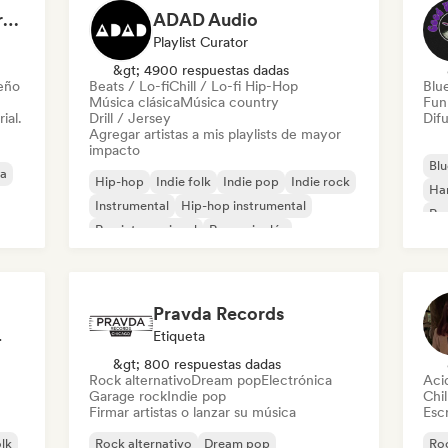
Dreamers Island Entertainment
ADAD Audio
Playlist Curator
&gt; 4900 respuestas dadas
leño
Beats / Lo-fi
Chill / Lo-fi Hip-Hop
Blu
Música clásica
Música country
Fun
ial.
Drill / Jersey
Difu
Agregar artistas a mis playlists de mayor
impacto
Blu
ca
Hip-hop
Indie folk
Indie pop
Indie rock
Ha
Instrumental
Hip-hop instrumental
Roc
Rap internacional
Rap en inglés
Roc
Pravda Records
odista
Etiqueta
&gt; 800 respuestas dadas
Rock alternativo
Dream pop
Electrónica
Aci
Garage rock
Indie pop
Chil
Firmar artistas o lanzar su música
Escr
olk
Rock alternativo
Dream pop
Roc