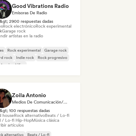
Good Vibrations Radio
Emisoras De Radio
&gt; 2900 respuestas dadas
es
Rock electrónico
Rock experimental
k
Garage rock
ndir artistas en la radio
es
Rock experimental
Garage rock
rd rock
Indie rock
Rock progresivo
k psicodélico
k & Roll / Rock clásico
Zoila Antonio
Medios De Comunicación/Periodista
&gt; 100 respuestas dadas
d house
Rock alternativo
Beats / Lo-fi
l / Lo-fi Hip-Hop
Música clásica
ibir artículos
k alternativo
Beats / Lo-fi