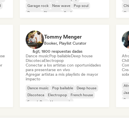
l
Garage rock
New wave
Pop soul
Chi
Reggae
Shoegaze
Soul
Co
Di
Tommy Menger
Booker, Playlist Curator
&gt; 1800 respuestas dadas
use
Dance music
Pop bailable
Deep house
Afr
Discoteca
Electropop
Chil
or
Conectar a los artistas con oportunidades
Com
para presentarse en vivo
Cre
Agregar artistas a mis playlists de mayor
sobr
impacto
Af
Dance music
Pop bailable
Deep house
Ja
Discoteca
Electropop
French house
So
French Pop
House music