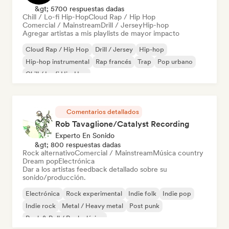
&gt; 5700 respuestas dadas
Chill / Lo-fi Hip-Hop
Cloud Rap / Hip Hop
Comercial / Mainstream
Drill / Jersey
Hip-hop
Agregar artistas a mis playlists de mayor impacto
Cloud Rap / Hip Hop
Drill / Jersey
Hip-hop
Hip-hop instrumental
Rap francés
Trap
Pop urbano
Chill / Lo-fi Hip-Hop
Comentarios detallados
Rob Tavaglione/Catalyst Recording
Experto En Sonido
&gt; 800 respuestas dadas
Rock alternativo
Comercial / Mainstream
Música country
Dream pop
Electrónica
Dar a los artistas feedback detallado sobre su
sonido/producción.
Electrónica
Rock experimental
Indie folk
Indie pop
Indie rock
Metal / Heavy metal
Post punk
Rock & Roll / Rock clásico