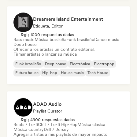
Dreamers Island Entertainment
Etiqueta, Editor
&gt; 1000 respuestas dadas
Bass music
Música brasileña
Funk brasileño
Dance music
Deep house
Ofrecer a los artistas un contrato editorial.
Firmar artistas o lanzar su música
Funk brasileño
Deep house
Electrónica
Electropop
Future house
Hip-hop
House music
Tech House
ADAD Audio
Playlist Curator
&gt; 4900 respuestas dadas
Beats / Lo-fi
Chill / Lo-fi Hip-Hop
Música clásica
Música country
Drill / Jersey
Agregar artistas a mis playlists de mayor impacto