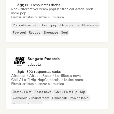
&gt; 800 respuestas dadas
Rock alternativo
Dream pop
Electrónica
Garage rock
Indie pop
Firmar artistas o lanzar su música
Rock alternativo
Dream pop
Garage rock
New wave
Pop soul
Reggae
Shoegaze
Soul
Sungate Records
Etiqueta
&gt; 1300 respuestas dadas
Afrobeat / Afropop
Beats / Lo-fi
Bossa nova
Chill / Lo-fi Hip-Hop
Comercial / Mainstream
Firmar artistas o lanzar su música
Beats / Lo-fi
Bossa nova
Chill / Lo-fi Hip-Hop
Comercial / Mainstream
Dancehall
Pop bailable
Hip-hop
Pop soul