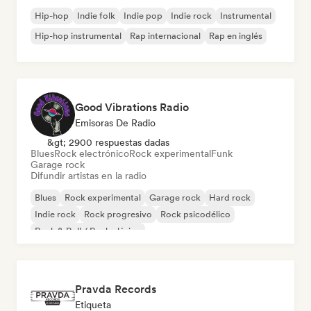
Hip-hop
Indie folk
Indie pop
Indie rock
Instrumental
Hip-hop instrumental
Rap internacional
Rap en inglés
Good Vibrations Radio
Emisoras De Radio
&gt; 2900 respuestas dadas
Blues
Rock electrónico
Rock experimental
Funk
Garage rock
Difundir artistas en la radio
Blues
Rock experimental
Garage rock
Hard rock
Indie rock
Rock progresivo
Rock psicodélico
Rock & Roll / Rock clásico
Pravda Records
Etiqueta