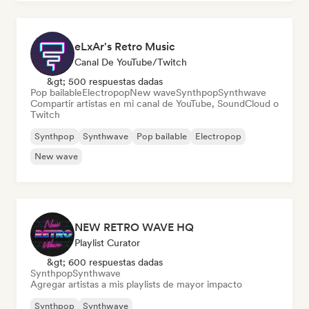
eLxAr's Retro Music
Canal De YouTube/Twitch
&gt; 500 respuestas dadas
Pop bailable
Electropop
New wave
Synthpop
Synthwave
Compartir artistas en mi canal de YouTube, SoundCloud o
Twitch
Synthpop
Synthwave
Pop bailable
Electropop
New wave
NEW RETRO WAVE HQ
Playlist Curator
&gt; 600 respuestas dadas
Synthpop
Synthwave
Agregar artistas a mis playlists de mayor impacto
Synthpop
Synthwave