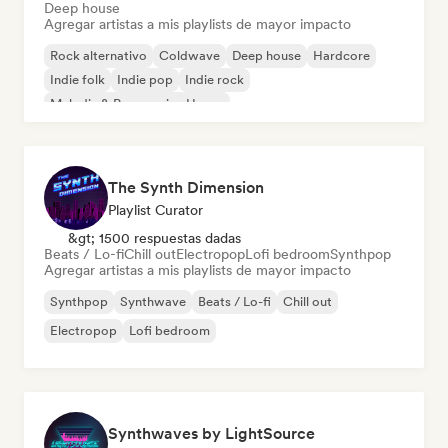
Deep house
Agregar artistas a mis playlists de mayor impacto
Rock alternativo
Coldwave
Deep house
Hardcore
Indie folk
Indie pop
Indie rock
Melodic & Progressive House
The Synth Dimension
Playlist Curator
&gt; 1500 respuestas dadas
Beats / Lo-fi
Chill out
Electropop
Lofi bedroom
Synthpop
Agregar artistas a mis playlists de mayor impacto
Synthpop
Synthwave
Beats / Lo-fi
Chill out
Electropop
Lofi bedroom
Synthwaves by LightSource