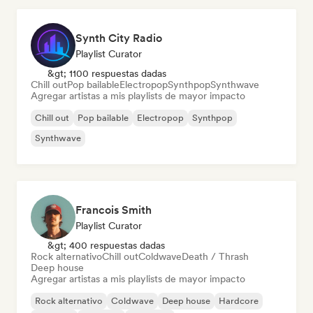
Synth City Radio
Playlist Curator
&gt; 1100 respuestas dadas
Chill out
Pop bailable
Electropop
Synthpop
Synthwave
Agregar artistas a mis playlists de mayor impacto
Chill out
Pop bailable
Electropop
Synthpop
Synthwave
Francois Smith
Playlist Curator
&gt; 400 respuestas dadas
Rock alternativo
Chill out
Coldwave
Death / Thrash
Deep house
Agregar artistas a mis playlists de mayor impacto
Rock alternativo
Coldwave
Deep house
Hardcore