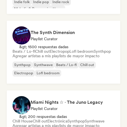
Indie folk
Indie pop
Indie rock
Melodic & Progressive House
The Synth Dimension
Playlist Curator
&gt; 1500 respuestas dadas
Beats / Lo-fi
Chill out
Electropop
Lofi bedroom
Synthpop
Agregar artistas a mis playlists de mayor impacto
Synthpop
Synthwave
Beats / Lo-fi
Chill out
Electropop
Lofi bedroom
Miami Nights ☆ · The Juno Legacy
Playlist Curator
&gt; 200 respuestas dadas
Chill House
Chill out
Electrónica
Synthpop
Synthwave
Agregar artistas a mis playlists de mayor impacto