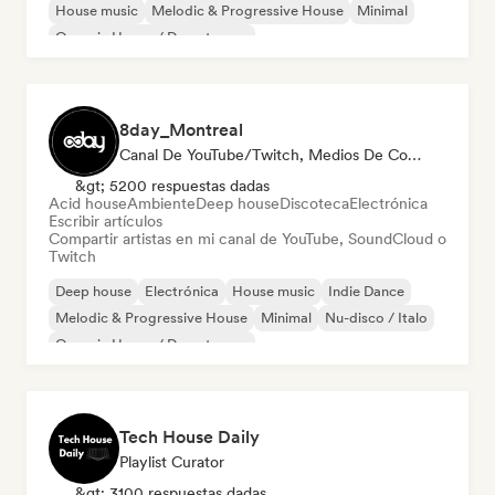
House music
Melodic & Progressive House
Minimal
Organic House / Downtempo
8day_Montreal
Canal De YouTube/Twitch, Medios De Comunicación/Periodista
&gt; 5200 respuestas dadas
Acid house
Ambiente
Deep house
Discoteca
Electrónica
Escribir artículos
Compartir artistas en mi canal de YouTube, SoundCloud o
Twitch
Deep house
Electrónica
House music
Indie Dance
Melodic & Progressive House
Minimal
Nu-disco / Italo
Organic House / Downtempo
Tech House Daily
Playlist Curator
&gt; 3100 respuestas dadas