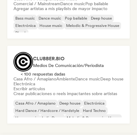
Comercial / Mainstream
Dance music
Pop bailable
Agregar artistas a mis playlists de mayor impacto
Bass music
Dance music
Pop bailable
Deep house
Electrónica
House music
Melodic & Progressive House
Phonk
CLUBBER.BIO
Medios De Comunicación/Periodista
< 100 respuestas dadas
Casa Afro / Amapiano
Ambiente
Dance music
Deep house
Electrónica
Escribir artículos
Crear publicaciones o reels impactantes sobre artistas
Casa Afro / Amapiano
Deep house
Electrónica
Hard Dance / Hardcore / Hardstyle
Hard Techno
House music
Indie Dance
Melodic & Progressive House