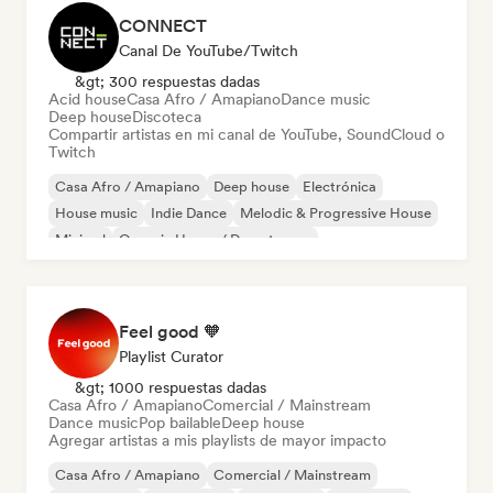
CONNECT
Canal De YouTube/Twitch
&gt; 300 respuestas dadas
Acid house
Casa Afro / Amapiano
Dance music
Deep house
Discoteca
Compartir artistas en mi canal de YouTube, SoundCloud o
Twitch
Casa Afro / Amapiano
Deep house
Electrónica
House music
Indie Dance
Melodic & Progressive House
Minimal
Organic House / Downtempo
Feel good 🧡
Playlist Curator
&gt; 1000 respuestas dadas
Casa Afro / Amapiano
Comercial / Mainstream
Dance music
Pop bailable
Deep house
Agregar artistas a mis playlists de mayor impacto
Casa Afro / Amapiano
Comercial / Mainstream