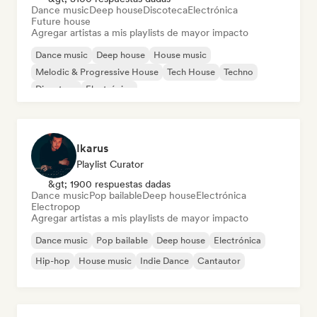
Dance music
Deep house
Discoteca
Electrónica
Future house
Agregar artistas a mis playlists de mayor impacto
Dance music
Deep house
House music
Melodic & Progressive House
Tech House
Techno
Discoteca
Electrónica
Ikarus
Playlist Curator
&gt; 1900 respuestas dadas
Dance music
Pop bailable
Deep house
Electrónica
Electropop
Agregar artistas a mis playlists de mayor impacto
Dance music
Pop bailable
Deep house
Electrónica
Hip-hop
House music
Indie Dance
Cantautor