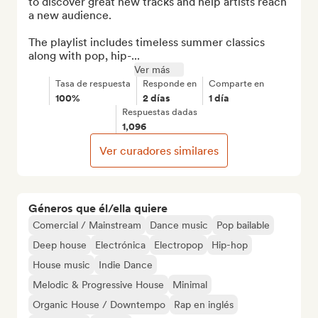
to discover great new tracks and help artists reach 
a new audience.

The playlist includes timeless summer classics 
along with pop, hip-...
Ver más
Tasa de respuesta
Responde en
Comparte en
100%
2 días
1 día
Respuestas dadas
1,096
Ver curadores similares
Géneros que él/ella quiere
Comercial / Mainstream
Dance music
Pop bailable
Deep house
Electrónica
Electropop
Hip-hop
House music
Indie Dance
Melodic & Progressive House
Minimal
Organic House / Downtempo
Rap en inglés