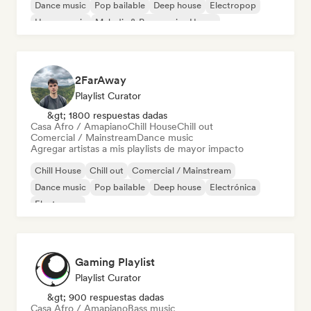
Dance music
Pop bailable
Deep house
Electropop
House music
Melodic & Progressive House
2FarAway
Playlist Curator
&gt; 1800 respuestas dadas
Casa Afro / Amapiano
Chill House
Chill out
Comercial / Mainstream
Dance music
Agregar artistas a mis playlists de mayor impacto
Chill House
Chill out
Comercial / Mainstream
Dance music
Pop bailable
Deep house
Electrónica
Electropop
Gaming Playlist
Playlist Curator
&gt; 900 respuestas dadas
Casa Afro / Amapiano
Bass music