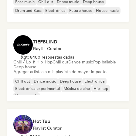
Bass music
Chill out
Dance music
Deep house
Drum and Bass
Electrónica
Future house
House music
TIEFBLIND
Playlist Curator
&gt; 8400 respuestas dadas
Chill / Lo-fi Hip-Hop
Chill out
Dance music
Pop bailable
Deep house
Agregar artistas a mis playlists de mayor impacto
Chill out
Dance music
Deep house
Electrónica
Electrónica experimental
Música de cine
Hip-hop
House music
Hot Tub
Playlist Curator