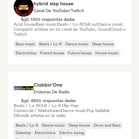
hybrid slap house
Canal De YouTube/Twitch
&gt; 1300 respuestas dadas
Acid house
Bass music
Beats / Lo-fi
Chill out
Dance music
Compartir artistas en mi canal de YouTube, SoundCloud o
Twitch
Bass music
Beats / Lo-fi
Dance music
Deep house
Electrónica
French house
Future house
House music
Clubbin'One
Emisoras De Radio
&gt; 4800 respuestas dadas
Beats / Lo-fi
Chill / Lo-fi Hip-Hop
Comercial / Mainstream
Dance music
Pop bailable
Difundir artistas en la radio
Beats / Lo-fi
Dance music
Deep house
Drum and Bass
Dubstep
Electrónica
Electro swing