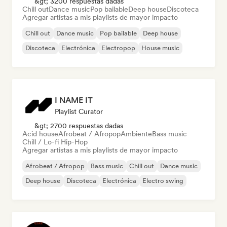
&gt; 3200 respuestas dadas
Chill out
Dance music
Pop bailable
Deep house
Discoteca
Agregar artistas a mis playlists de mayor impacto
Chill out
Dance music
Pop bailable
Deep house
Discoteca
Electrónica
Electropop
House music
I NAME IT
Playlist Curator
&gt; 2700 respuestas dadas
Acid house
Afrobeat / Afropop
Ambiente
Bass music
Chill / Lo-fi Hip-Hop
Agregar artistas a mis playlists de mayor impacto
Afrobeat / Afropop
Bass music
Chill out
Dance music
Deep house
Discoteca
Electrónica
Electro swing