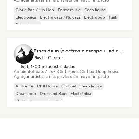
Agregar artistas a mis playlists de mayor impacto
Cloud Rap / Hip Hop
Dance music
Deep house
Electrónica
Electro Jazz / Nu Jazz
Electropop
Funk
Future house
Praesidium (electronic escape + indie electronic + sad songs for doomers)
Playlist Curator
&gt; 1300 respuestas dadas
Ambiente
Beats / Lo-fi
Chill House
Chill out
Deep house
Agregar artistas a mis playlists de mayor impacto
Ambiente
Chill House
Chill out
Deep house
Dream pop
Drum and Bass
Electrónica
Electrónica experimental