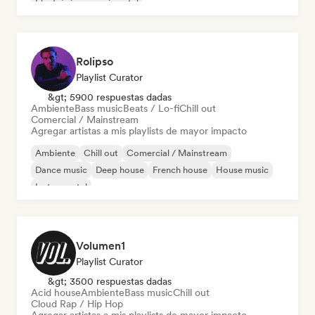
Electrónica experimental
Rolipso
Playlist Curator
&gt; 5900 respuestas dadas
Ambiente
Bass music
Beats / Lo-fi
Chill out
Comercial / Mainstream
Agregar artistas a mis playlists de mayor impacto
Ambiente
Chill out
Comercial / Mainstream
Dance music
Deep house
French house
House music
Instrumental
Volumen1
Playlist Curator
&gt; 3500 respuestas dadas
Acid house
Ambiente
Bass music
Chill out
Cloud Rap / Hip Hop