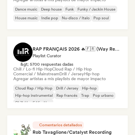
Dance music
Deep house
Funk
Funky / Jackin House
House music
Indie pop
Nu-disco / Italo
Pop soul
RAP FRANÇAIS 2026 🔥🇫🇷 (Way Records)
Playlist Curator
&gt; 5700 respuestas dadas
Chill / Lo-fi Hip-Hop
Cloud Rap / Hip Hop
Comercial / Mainstream
Drill / Jersey
Hip-hop
Agregar artistas a mis playlists de mayor impacto
Cloud Rap / Hip Hop
Drill / Jersey
Hip-hop
Hip-hop instrumental
Rap francés
Trap
Pop urbano
Chill / Lo-fi Hip-Hop
Comentarios detallados
Rob Tavaglione/Catalyst Recording