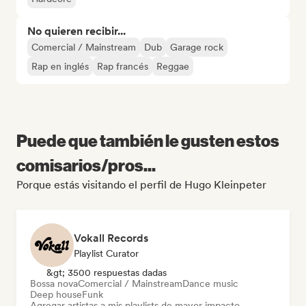
No quieren recibir...
Comercial / Mainstream
Dub
Garage rock
Rap en inglés
Rap francés
Reggae
Puede que también le gusten estos
comisarios/pros...
Porque estás visitando el perfil de Hugo Kleinpeter
Vokall Records
Playlist Curator
&gt; 3500 respuestas dadas
Bossa nova
Comercial / Mainstream
Dance music
Deep house
Funk
Agregar artistas a mis playlists de mayor impacto