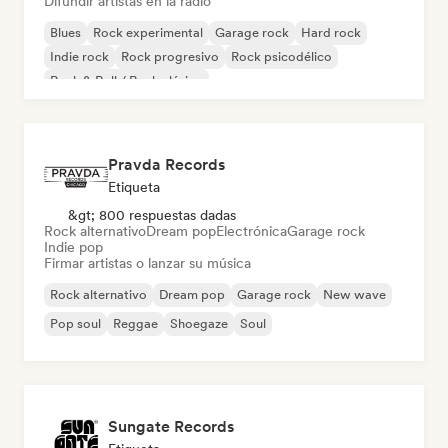
Difundir artistas en la radio
Blues
Rock experimental
Garage rock
Hard rock
Indie rock
Rock progresivo
Rock psicodélico
Rock & Roll / Rock clásico
Pravda Records
Etiqueta
&gt; 800 respuestas dadas
Rock alternativo
Dream pop
Electrónica
Garage rock
Indie pop
Firmar artistas o lanzar su música
Rock alternativo
Dream pop
Garage rock
New wave
Pop soul
Reggae
Shoegaze
Soul
Sungate Records