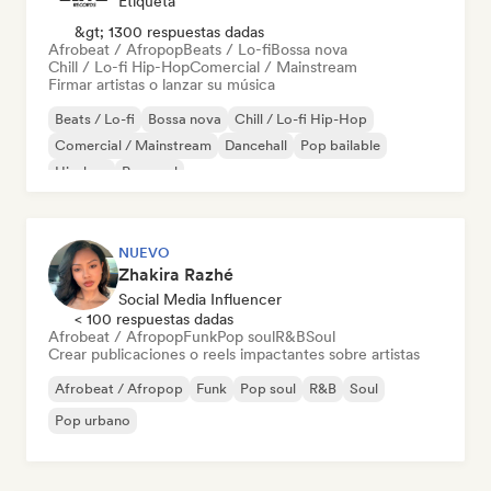
Etiqueta
&gt; 1300 respuestas dadas
Afrobeat / Afropop
Beats / Lo-fi
Bossa nova
Chill / Lo-fi Hip-Hop
Comercial / Mainstream
Firmar artistas o lanzar su música
Beats / Lo-fi
Bossa nova
Chill / Lo-fi Hip-Hop
Comercial / Mainstream
Dancehall
Pop bailable
Hip-hop
Pop soul
NUEVO
Zhakira Razhé
Social Media Influencer
< 100 respuestas dadas
Afrobeat / Afropop
Funk
Pop soul
R&B
Soul
Crear publicaciones o reels impactantes sobre artistas
Afrobeat / Afropop
Funk
Pop soul
R&B
Soul
Pop urbano