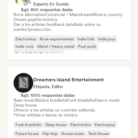
Experto En Sonido
&gt; 800 respuestas dadas
Rock alternativo
Comercial / Mainstream
Música country
Dream pop
Electrónica
Dar a los artistas feedback detallado sobre su
sonido/producción.
Electrónica
Rock experimental
Indie folk
Indie pop
Indie rock
Metal / Heavy metal
Post punk
Rock & Roll / Rock clásico
Dreamers Island Entertainment
Etiqueta, Editor
&gt; 1000 respuestas dadas
Bass music
Música brasileña
Funk brasileño
Dance music
Deep house
Ofrecer a los artistas un contrato editorial.
Firmar artistas o lanzar su música
Funk brasileño
Deep house
Electrónica
Electropop
Future house
Hip-hop
House music
Tech House