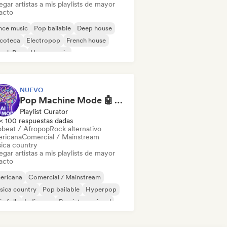
gar artistas a mis playlists de mayor
acto
nce music
Pop bailable
Deep house
scoteca
Electropop
French house
ench Pop
House music
NUEVO
Pop Machine Mode 🤖 AI Music, Indie Pop & Dream Pop
Playlist Curator
< 100 respuestas dadas
obeat / Afropop
Rock alternativo
ricana
Comercial / Mainstream
ica country
gar artistas a mis playlists de mayor
acto
ericana
Comercial / Mainstream
sica country
Pop bailable
Hyperpop
ie folk
Indie pop
Pop internacional