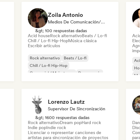
Zoila Antonio
Medios De Comunicación/Periodista
&gt; 100 respuestas dadas
Acid house
Rock alternativo
Beats / Lo-fi
Aci
Chill / Lo-fi Hip-Hop
Música clásica
Ele
Escribir artículos
Agre
imp
Rock alternativo
Beats / Lo-fi
Ac
Chill / Lo-fi Hip-Hop
Ho
Comercial / Mainstream
Dance music
Mel
Discoteca
Dream pop
House music
Or
Lorenzo Lautz
Supervisor De Sincronización
&gt; 1600 respuestas dadas
Rock alternativo
Dream pop
Hard rock
Dan
Indie pop
Indie rock
Dis
Licenciar o representar canciones de
Con
artistas para sincronización de proyectos
par