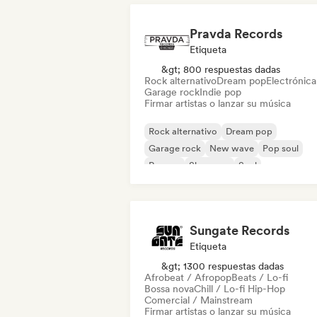
Pravda Records
Etiqueta
&gt; 800 respuestas dadas
Rock alternativo
Dream pop
Electrónica
Garage rock
Indie pop
Firmar artistas o lanzar su música
Rock alternativo
Dream pop
Garage rock
New wave
Pop soul
Reggae
Shoegaze
Soul
Sungate Records
Etiqueta
&gt; 1300 respuestas dadas
Afrobeat / Afropop
Beats / Lo-fi
Bossa nova
Chill / Lo-fi Hip-Hop
Comercial / Mainstream
Firmar artistas o lanzar su música