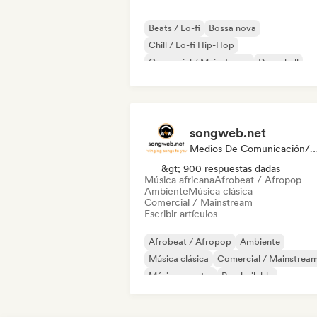
Beats / Lo-fi
Bossa nova
Chill / Lo-fi Hip-Hop
Comercial / Mainstream
Dancehall
Pop bailable
Hip-hop
Pop soul
songweb.net
Medios De Comunicación/Peri
&gt; 900 respuestas dadas
Música africana
Afrobeat / Afropop
Ambiente
Música clásica
Comercial / Mainstream
Escribir artículos
Afrobeat / Afropop
Ambiente
Música clásica
Comercial / Mainstrea
Música country
Pop bailable
Drill / Jersey
Hip-hop