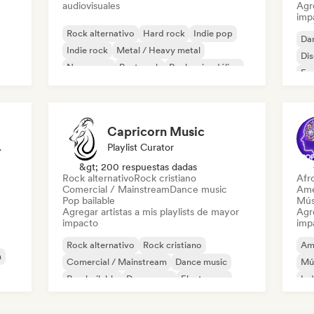
audiovisuales
Agre
imp
Rock alternativo
Hard rock
Indie pop
Da
Indie rock
Metal / Heavy metal
Di
New wave
Post punk
Rock psicodélico
Fr
Capricorn Music
odista
Playlist Curator
&gt; 200 respuestas dadas
Rock alternativo
Rock cristiano
Afr
Comercial / Mainstream
Dance music
Ame
Pop bailable
Mús
Agregar artistas a mis playlists de mayor
Agre
impacto
imp
Rock alternativo
Rock cristiano
Am
m
Comercial / Mainstream
Dance music
Mú
Pop bailable
Dream pop
Electropop
Ind
House music