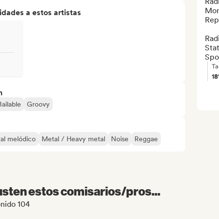
Radi
Mor
dades a estos artistas
Repu
Radi
Stat
Spo
Ta
1
n
Bailable
Groovy
al melódico
Metal / Heavy metal
Noise
Reggae
sten estos comisarios/pros...
onido 104