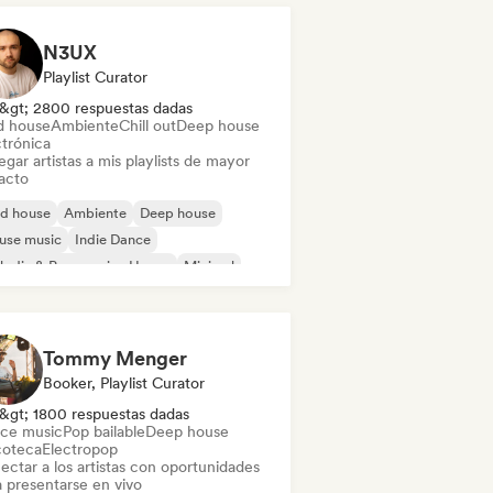
N3UX
Playlist Curator
&gt; 2800 respuestas dadas
d house
Ambiente
Chill out
Deep house
ctrónica
gar artistas a mis playlists de mayor
acto
id house
Ambiente
Deep house
use music
Indie Dance
odic & Progressive House
Minimal
ganic House / Downtempo
Tommy Menger
Booker, Playlist Curator
&gt; 1800 respuestas dadas
ce music
Pop bailable
Deep house
coteca
Electropop
ectar a los artistas con oportunidades
a presentarse en vivo