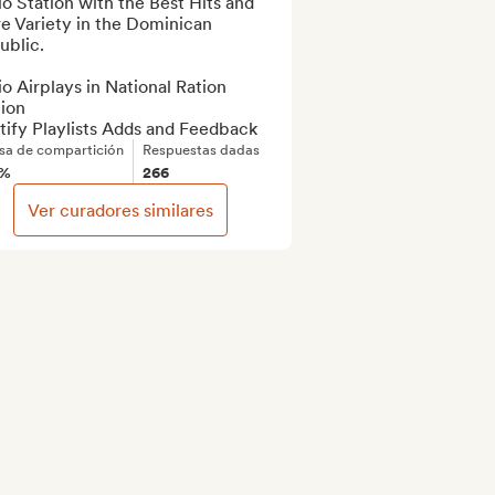
o Station with the Best Hits and 
e Variety in the Dominican 
blic.

o Airplays in National Ration 
ion

tify Playlists Adds and Feedback
sa de compartición
Respuestas dadas
8%
266
Ver curadores similares