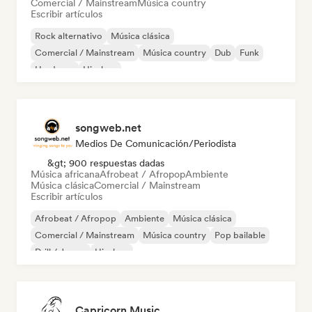
Comercial / Mainstream
Música country
Escribir artículos
Rock alternativo
Música clásica
Comercial / Mainstream
Música country
Dub
Funk
Hardcore
Hip-hop
songweb.net
Medios De Comunicación/Periodista
&gt; 900 respuestas dadas
Música africana
Afrobeat / Afropop
Ambiente
Música clásica
Comercial / Mainstream
Escribir artículos
Afrobeat / Afropop
Ambiente
Música clásica
Comercial / Mainstream
Música country
Pop bailable
Drill / Jersey
Hip-hop
Capricorn Music