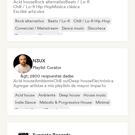
Acid house
Rock alternativo
Beats / Lo-fi
Chill / Lo-fi Hip-Hop
Música clásica
Escribir artículos
Rock alternativo
Beats / Lo-fi
Chill / Lo-fi Hip-Hop
Comercial / Mainstream
Dance music
Discoteca
Dream pop
House music
N3UX
Playlist Curator
&gt; 2800 respuestas dadas
Acid house
Ambiente
Chill out
Deep house
Electrónica
Agregar artistas a mis playlists de mayor impacto
Acid house
Ambiente
Deep house
House music
Indie Dance
Melodic & Progressive House
Minimal
Organic House / Downtempo
Sungate Records