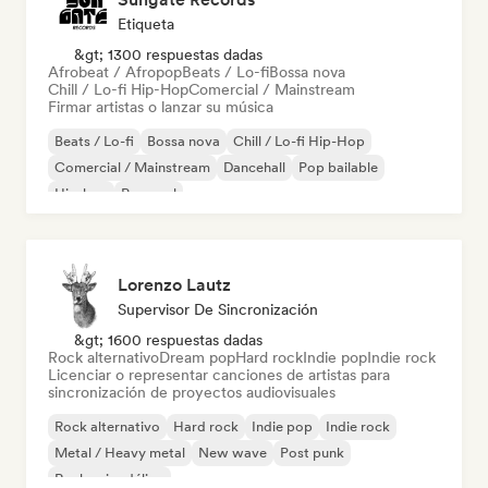
Etiqueta
&gt; 1300 respuestas dadas
Afrobeat / Afropop
Beats / Lo-fi
Bossa nova
Chill / Lo-fi Hip-Hop
Comercial / Mainstream
Firmar artistas o lanzar su música
Beats / Lo-fi
Bossa nova
Chill / Lo-fi Hip-Hop
Comercial / Mainstream
Dancehall
Pop bailable
Hip-hop
Pop soul
Lorenzo Lautz
Supervisor De Sincronización
&gt; 1600 respuestas dadas
Rock alternativo
Dream pop
Hard rock
Indie pop
Indie rock
Licenciar o representar canciones de artistas para
sincronización de proyectos audiovisuales
Rock alternativo
Hard rock
Indie pop
Indie rock
Metal / Heavy metal
New wave
Post punk
Rock psicodélico