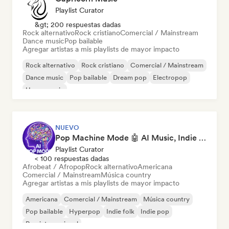
Playlist Curator
&gt; 200 respuestas dadas
Rock alternativo
Rock cristiano
Comercial / Mainstream
Dance music
Pop bailable
Agregar artistas a mis playlists de mayor impacto
Rock alternativo
Rock cristiano
Comercial / Mainstream
Dance music
Pop bailable
Dream pop
Electropop
House music
NUEVO
Pop Machine Mode 🤖 AI Music, Indie Pop & Dream Pop
Playlist Curator
< 100 respuestas dadas
Afrobeat / Afropop
Rock alternativo
Americana
Comercial / Mainstream
Música country
Agregar artistas a mis playlists de mayor impacto
Americana
Comercial / Mainstream
Música country
Pop bailable
Hyperpop
Indie folk
Indie pop
Pop internacional