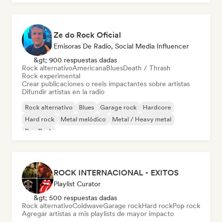
Ze do Rock Oficial
Emisoras De Radio, Social Media Influencer
&gt; 900 respuestas dadas
Rock alternativo
Americana
Blues
Death / Thrash
Rock experimental
Crear publicaciones o reels impactantes sobre artistas
Difundir artistas en la radio
Rock alternativo
Blues
Garage rock
Hardcore
Hard rock
Metal melódico
Metal / Heavy metal
Pop Punk
ROCK INTERNACIONAL - EXITOS
Playlist Curator
&gt; 500 respuestas dadas
Rock alternativo
Coldwave
Garage rock
Hard rock
Pop rock
Agregar artistas a mis playlists de mayor impacto