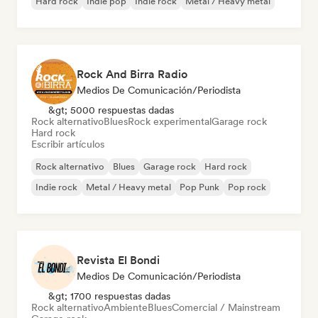
Hard rock
Indie pop
Indie rock
Metal / Heavy metal
Rock And Birra Radio
Medios De Comunicación/Periodista
&gt; 5000 respuestas dadas
Rock alternativo
Blues
Rock experimental
Garage rock
Hard rock
Escribir artículos
Rock alternativo
Blues
Garage rock
Hard rock
Indie rock
Metal / Heavy metal
Pop Punk
Pop rock
Revista El Bondi
Medios De Comunicación/Periodista
&gt; 1700 respuestas dadas
Rock alternativo
Ambiente
Blues
Comercial / Mainstream