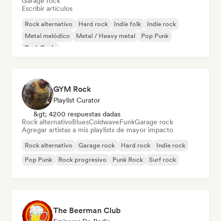
Garage rock
Escribir artículos
Rock alternativo
Hard rock
Indie folk
Indie rock
Metal melódico
Metal / Heavy metal
Pop Punk
Punk Rock
GYM Rock
Playlist Curator
&gt; 4200 respuestas dadas
Rock alternativo
Blues
Coldwave
Funk
Garage rock
Agregar artistas a mis playlists de mayor impacto
Rock alternativo
Garage rock
Hard rock
Indie rock
Pop Punk
Rock progresivo
Punk Rock
Surf rock
The Beerman Club