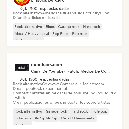
Emisoras De Radio
&gt; 2100 respuestas dadas
Rock alternativo
Americana
Blues
Música country
Funk
Difundir artistas en la radio
Rock alternativo
Blues
Garage rock
Hard rock
Metal / Heavy metal
Pop Punk
Pop rock
Rock progresivo
cupchairs.com
Canal De YouTube/Twitch, Medios De Comunicación/Periodista
&gt; 1500 respuestas dadas
Rock alternativo
Coldwave
Comercial / Mainstream
Dream pop
Rock experimental
Compartir artistas en mi canal de YouTube, SoundCloud o
Twitch
Crear publicaciones o reels impactantes sobre artistas
Rock alternativo
Garage rock
Hard rock
Indie pop
Indie rock
K-Pop/J-Pop
Metal / Heavy metal
Pop Punk