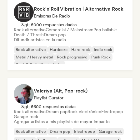
Rock'n'Roll Vibration | Alternativa Rock
Emisoras De Radio
&gt; 5000 respuestas dadas
Rock alternativo
Comercial / Mainstream
Pop bailable
Death / Thrash
Dream pop
Difundir artistas en la radio
Rock alternativo
Hardcore
Hard rock
Indie rock
Metal / Heavy metal
Rock progresivo
Punk Rock
Rock & Roll / Rock clásico
Valeriya (Alt, Pop-rock)
Playlist Curator
&gt; 5600 respuestas dadas
Rock alternativo
Dream pop
Rock electrónico
Electropop
Garage rock
Agregar artistas a mis playlists de mayor impacto
Rock alternativo
Dream pop
Electropop
Garage rock