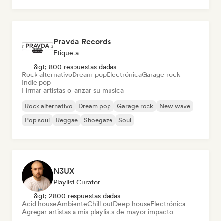
Pop rock
Pravda Records
Etiqueta
&gt; 800 respuestas dadas
Rock alternativo
Dream pop
Electrónica
Garage rock
Indie pop
Firmar artistas o lanzar su música
Rock alternativo
Dream pop
Garage rock
New wave
Pop soul
Reggae
Shoegaze
Soul
N3UX
Playlist Curator
&gt; 2800 respuestas dadas
Acid house
Ambiente
Chill out
Deep house
Electrónica
Agregar artistas a mis playlists de mayor impacto