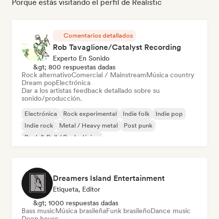
Porque estás visitando el perfil de Realistic
Comentarios detallados
Rob Tavaglione/Catalyst Recording
Experto En Sonido
&gt; 800 respuestas dadas
Rock alternativo
Comercial / Mainstream
Música country
Dream pop
Electrónica
Dar a los artistas feedback detallado sobre su
sonido/producción.
Electrónica
Rock experimental
Indie folk
Indie pop
Indie rock
Metal / Heavy metal
Post punk
Rock & Roll / Rock clásico
Dreamers Island Entertainment
Etiqueta, Editor
&gt; 1000 respuestas dadas
Bass music
Música brasileña
Funk brasileño
Dance music
Deep house