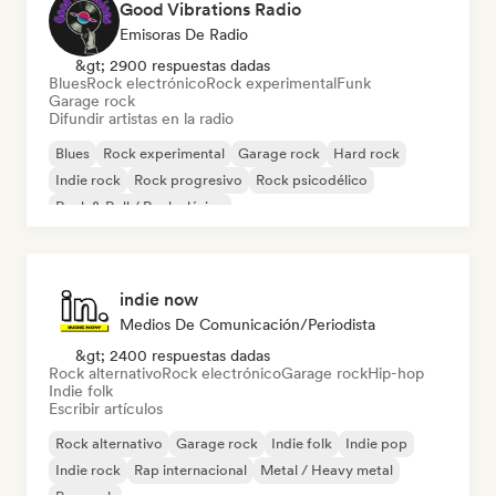
Good Vibrations Radio
Emisoras De Radio
&gt; 2900 respuestas dadas
Blues
Rock electrónico
Rock experimental
Funk
Garage rock
Difundir artistas en la radio
Blues
Rock experimental
Garage rock
Hard rock
Indie rock
Rock progresivo
Rock psicodélico
Rock & Roll / Rock clásico
indie now
Medios De Comunicación/Periodista
&gt; 2400 respuestas dadas
Rock alternativo
Rock electrónico
Garage rock
Hip-hop
Indie folk
Escribir artículos
Rock alternativo
Garage rock
Indie folk
Indie pop
Indie rock
Rap internacional
Metal / Heavy metal