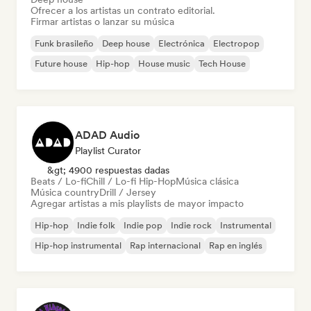
Ofrecer a los artistas un contrato editorial.
Firmar artistas o lanzar su música
Funk brasileño
Deep house
Electrónica
Electropop
Future house
Hip-hop
House music
Tech House
ADAD Audio
Playlist Curator
&gt; 4900 respuestas dadas
Beats / Lo-fi
Chill / Lo-fi Hip-Hop
Música clásica
Música country
Drill / Jersey
Agregar artistas a mis playlists de mayor impacto
Hip-hop
Indie folk
Indie pop
Indie rock
Instrumental
Hip-hop instrumental
Rap internacional
Rap en inglés