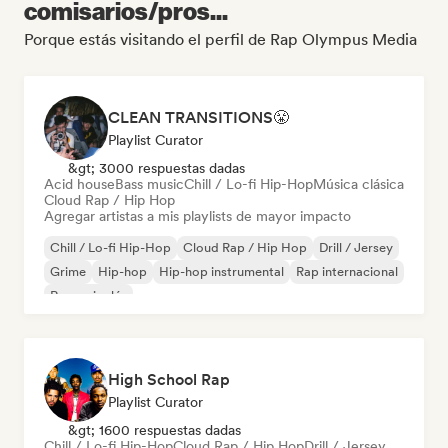
comisarios/pros...
Porque estás visitando el perfil de Rap Olympus Media
CLEAN TRANSITIONS😤
Playlist Curator
&gt; 3000 respuestas dadas
Acid house
Bass music
Chill / Lo-fi Hip-Hop
Música clásica
Cloud Rap / Hip Hop
Agregar artistas a mis playlists de mayor impacto
Chill / Lo-fi Hip-Hop
Cloud Rap / Hip Hop
Drill / Jersey
Grime
Hip-hop
Hip-hop instrumental
Rap internacional
Rap en inglés
High School Rap
Playlist Curator
&gt; 1600 respuestas dadas
Chill / Lo-fi Hip-Hop
Cloud Rap / Hip Hop
Drill / Jersey