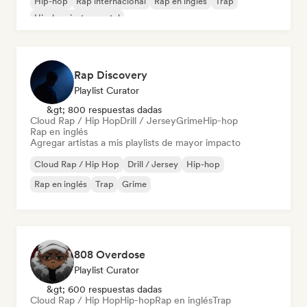
Hip-hop
Rap internacional
Rap en inglés
Trap
Hip-hop instrumental
Rap Discovery
Playlist Curator
&gt; 800 respuestas dadas
Cloud Rap / Hip Hop
Drill / Jersey
Grime
Hip-hop
Rap en inglés
Agregar artistas a mis playlists de mayor impacto
Cloud Rap / Hip Hop
Drill / Jersey
Hip-hop
Rap en inglés
Trap
Grime
808 Overdose
Playlist Curator
&gt; 600 respuestas dadas
Cloud Rap / Hip Hop
Hip-hop
Rap en inglés
Trap