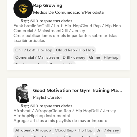
Rap Growing
Medios De Comunicación/Periodista
&gt; 600 respuestas dadas
Funk brasileño
Chill / Lo-fi Hip-Hop
Cloud Rap / Hip Hop
Comercial / Mainstream
Drill / Jersey
Crear publicaciones o reels impactantes sobre artistas
Escribir artículos
Chill / Lo-fi Hip-Hop
Cloud Rap / Hip Hop
Comercial / Mainstream
Drill / Jersey
Grime
Hip-hop
Rap internacional
Rap en inglés
Good Motivation for Gym Training Playlist 💪
Playlist Curator
&gt; 600 respuestas dadas
Afrobeat / Afropop
Cloud Rap / Hip Hop
Drill / Jersey
Hip-hop
Hip-hop instrumental
Agregar artistas a mis playlists de mayor impacto
Afrobeat / Afropop
Cloud Rap / Hip Hop
Drill / Jersey