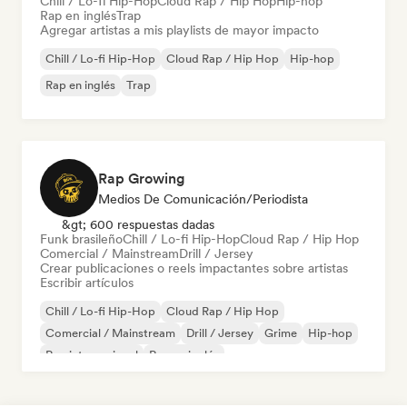
Chill / Lo-fi Hip-Hop
Cloud Rap / Hip Hop
Hip-hop
Rap en inglés
Trap
Agregar artistas a mis playlists de mayor impacto
Chill / Lo-fi Hip-Hop
Cloud Rap / Hip Hop
Hip-hop
Rap en inglés
Trap
Rap Growing
Medios De Comunicación/Periodista
&gt; 600 respuestas dadas
Funk brasileño
Chill / Lo-fi Hip-Hop
Cloud Rap / Hip Hop
Comercial / Mainstream
Drill / Jersey
Crear publicaciones o reels impactantes sobre artistas
Escribir artículos
Chill / Lo-fi Hip-Hop
Cloud Rap / Hip Hop
Comercial / Mainstream
Drill / Jersey
Grime
Hip-hop
Rap internacional
Rap en inglés