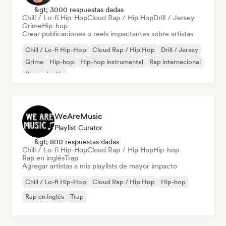
&gt; 3000 respuestas dadas
Chill / Lo-fi Hip-Hop
Cloud Rap / Hip Hop
Drill / Jersey
Grime
Hip-hop
Crear publicaciones o reels impactantes sobre artistas
Chill / Lo-fi Hip-Hop
Cloud Rap / Hip Hop
Drill / Jersey
Grime
Hip-hop
Hip-hop instrumental
Rap internacional
Rap en inglés
WeAreMusic
Playlist Curator
&gt; 800 respuestas dadas
Chill / Lo-fi Hip-Hop
Cloud Rap / Hip Hop
Hip-hop
Rap en inglés
Trap
Agregar artistas a mis playlists de mayor impacto
Chill / Lo-fi Hip-Hop
Cloud Rap / Hip Hop
Hip-hop
Rap en inglés
Trap