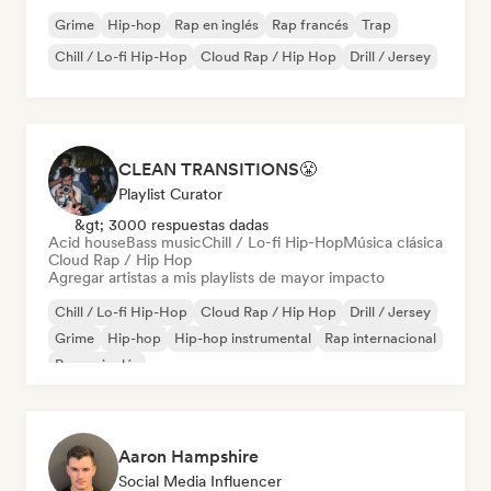
Grime
Hip-hop
Rap en inglés
Rap francés
Trap
Chill / Lo-fi Hip-Hop
Cloud Rap / Hip Hop
Drill / Jersey
CLEAN TRANSITIONS😤
Playlist Curator
&gt; 3000 respuestas dadas
Acid house
Bass music
Chill / Lo-fi Hip-Hop
Música clásica
Cloud Rap / Hip Hop
Agregar artistas a mis playlists de mayor impacto
Chill / Lo-fi Hip-Hop
Cloud Rap / Hip Hop
Drill / Jersey
Grime
Hip-hop
Hip-hop instrumental
Rap internacional
Rap en inglés
Aaron Hampshire
Social Media Influencer