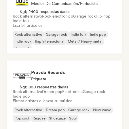
Medios De Comunicación/Periodista
&gt; 2400 respuestas dadas
Rock alternativo
Rock electrónico
Garage rock
Hip-hop
Indie folk
Escribir artículos
Rock alternativo
Garage rock
Indie folk
Indie pop
Indie rock
Rap internacional
Metal / Heavy metal
Pop rock
Pravda Records
Etiqueta
&gt; 800 respuestas dadas
Rock alternativo
Dream pop
Electrónica
Garage rock
Indie pop
Firmar artistas o lanzar su música
Rock alternativo
Dream pop
Garage rock
New wave
Pop soul
Reggae
Shoegaze
Soul