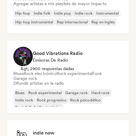
Agregar artistas a mis playlists de mayor impacto
Hip-hop
Indie folk
Indie pop
Indie rock
Instrumental
Hip-hop instrumental
Rap internacional
Rap en inglés
Good Vibrations Radio
Emisoras De Radio
&gt; 2900 respuestas dadas
Blues
Rock electrónico
Rock experimental
Funk
Garage rock
Difundir artistas en la radio
Blues
Rock experimental
Garage rock
Hard rock
Indie rock
Rock progresivo
Rock psicodélico
Rock & Roll / Rock clásico
indie now