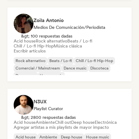
Zoila Antonio
Medios De Comunicación/Periodista
&gt; 100 respuestas dadas
Acid house
Rock alternativo
Beats / Lo-fi
Chill / Lo-fi Hip-Hop
Música clásica
Escribir artículos
Rock alternativo
Beats / Lo-fi
Chill / Lo-fi Hip-Hop
Comercial / Mainstream
Dance music
Discoteca
Dream pop
House music
N3UX
Playlist Curator
&gt; 2800 respuestas dadas
Acid house
Ambiente
Chill out
Deep house
Electrónica
Agregar artistas a mis playlists de mayor impacto
Acid house
Ambiente
Deep house
House music