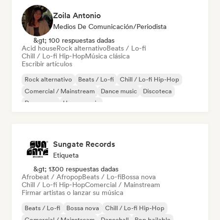
Zoila Antonio
Medios De Comunicación/Periodista
&gt; 100 respuestas dadas
Acid house
Rock alternativo
Beats / Lo-fi
Chill / Lo-fi Hip-Hop
Música clásica
Escribir artículos
Rock alternativo
Beats / Lo-fi
Chill / Lo-fi Hip-Hop
Comercial / Mainstream
Dance music
Discoteca
Dream pop
House music
Sungate Records
Etiqueta
&gt; 1300 respuestas dadas
Afrobeat / Afropop
Beats / Lo-fi
Bossa nova
Chill / Lo-fi Hip-Hop
Comercial / Mainstream
Firmar artistas o lanzar su música
Beats / Lo-fi
Bossa nova
Chill / Lo-fi Hip-Hop
Comercial / Mainstream
Dancehall
Pop bailable