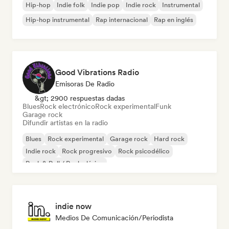
Hip-hop
Indie folk
Indie pop
Indie rock
Instrumental
Hip-hop instrumental
Rap internacional
Rap en inglés
Good Vibrations Radio
Emisoras De Radio
&gt; 2900 respuestas dadas
Blues
Rock electrónico
Rock experimental
Funk
Garage rock
Difundir artistas en la radio
Blues
Rock experimental
Garage rock
Hard rock
Indie rock
Rock progresivo
Rock psicodélico
Rock & Roll / Rock clásico
indie now
Medios De Comunicación/Periodista