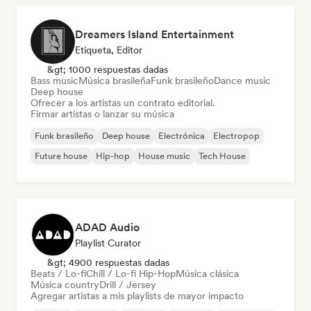
Dreamers Island Entertainment
Etiqueta, Editor
&gt; 1000 respuestas dadas
Bass music
Música brasileña
Funk brasileño
Dance music
Deep house
Ofrecer a los artistas un contrato editorial.
Firmar artistas o lanzar su música
Funk brasileño
Deep house
Electrónica
Electropop
Future house
Hip-hop
House music
Tech House
ADAD Audio
Playlist Curator
&gt; 4900 respuestas dadas
Beats / Lo-fi
Chill / Lo-fi Hip-Hop
Música clásica
Música country
Drill / Jersey
Agregar artistas a mis playlists de mayor impacto