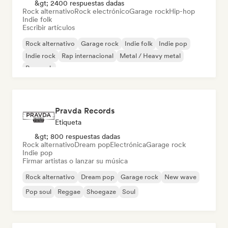
&gt; 2400 respuestas dadas
Rock alternativo
Rock electrónico
Garage rock
Hip-hop
Indie folk
Escribir artículos
Rock alternativo
Garage rock
Indie folk
Indie pop
Indie rock
Rap internacional
Metal / Heavy metal
Pop rock
Pravda Records
Etiqueta
&gt; 800 respuestas dadas
Rock alternativo
Dream pop
Electrónica
Garage rock
Indie pop
Firmar artistas o lanzar su música
Rock alternativo
Dream pop
Garage rock
New wave
Pop soul
Reggae
Shoegaze
Soul