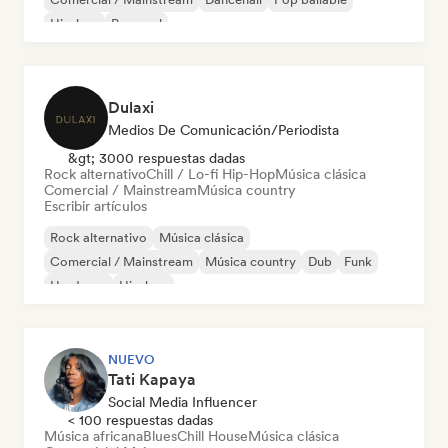
Hip-hop
Pop soul
Dulaxi
Medios De Comunicación/Periodista
&gt; 3000 respuestas dadas
Rock alternativo
Chill / Lo-fi Hip-Hop
Música clásica
Comercial / Mainstream
Música country
Escribir artículos
Rock alternativo
Música clásica
Comercial / Mainstream
Música country
Dub
Funk
Hardcore
Hip-hop
NUEVO
Tati Kapaya
Social Media Influencer
< 100 respuestas dadas
Música africana
Blues
Chill House
Música clásica