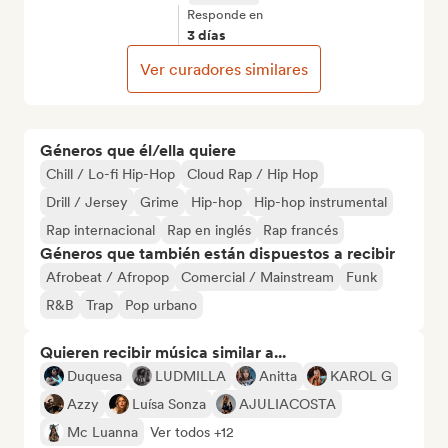
Responde en
3 días
Ver curadores similares
Géneros que él/ella quiere
Chill / Lo-fi Hip-Hop
Cloud Rap / Hip Hop
Drill / Jersey
Grime
Hip-hop
Hip-hop instrumental
Rap internacional
Rap en inglés
Rap francés
Géneros que también están dispuestos a recibir
Afrobeat / Afropop
Comercial / Mainstream
Funk
R&B
Trap
Pop urbano
Quieren recibir música similar a...
Duquesa
LUDMILLA
Anitta
KAROL G
Azzy
Luísa Sonza
AJULIACOSTA
Mc Luanna
Ver todos +12