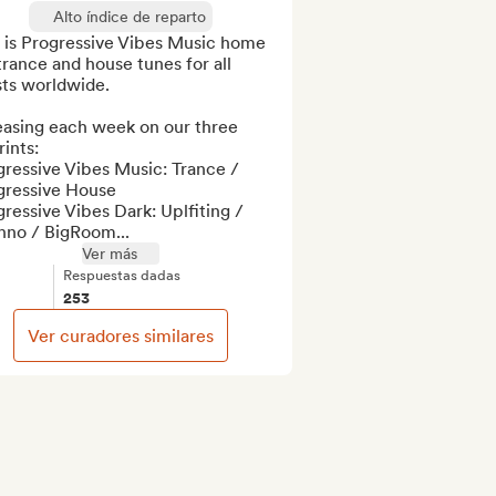
Alto índice de reparto
 is Progressive Vibes Music home 
trance and house tunes for all 
sts worldwide.

easing each week on our three 
ints:

ressive Vibes Music: Trance / 
ressive House 

ressive Vibes Dark: Uplfiting / 
hno / BigRoom...
Ver más
Respuestas dadas
253
Ver curadores similares