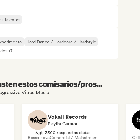
s talentos
experimental
Hard Dance / Hardcore / Hardstyle
odos +7
sten estos comisarios/pros...
Progressive Vibes Music
Vokall Records
odista
Playlist Curator
&gt; 3500 respuestas dadas
Bossa nova
Comercial / Mainstream
Chil