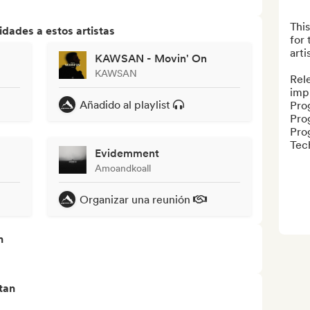
This
dades a estos artistas
for 
arti
KAWSAN - Movin' On
KAWSAN
Rel
impr
Añadido al playlist
Prog
Prog
Prog
Tec
Evidemment
Amoandkoall
Organizar una reunión
n
tan