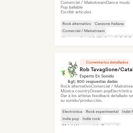
Comercial / Mainstream
Dance music
Pop bailable
Escribir artículos
Rock alternativo
Canzone Italiana
Comercial / Mainstream
Jazz experimental
Hip-hop
Indie folk
Indie pop
Instrumental
Comentarios detallados
Experto En Sonido
&gt; 800 respuestas dadas
Rock alternativo
Comercial / Mainstre
Música country
Dream pop
Electrónica
Dar a los artistas feedback detallado s
su sonido/producción.
Electrónica
Rock experimental
Indie 
Indie pop
Indie rock
Metal / Heavy metal
Post punk
Rock & Roll / Rock clásico