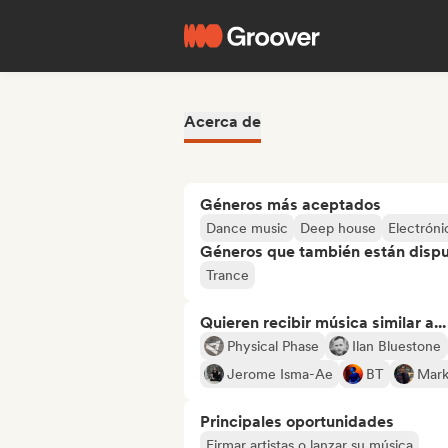
Acerca de
Géneros más aceptados
Dance music
Deep house
Electróni
Géneros que también están dispue
Trance
Quieren recibir música similar a...
Physical Phase
Ilan Bluestone
Jerome Isma-Ae
BT
Mark
Principales oportunidades
Firmar artistas o lanzar su música