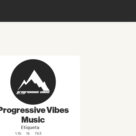
Progressive Vibes
Music
Etiqueta
1.1k
1k
763