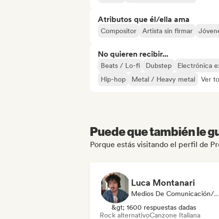
Atributos que él/ella ama
Compositor
Artista sin firmar
Jóvene
No quieren recibir...
Beats / Lo-fi
Dubstep
Electrónica 
Hip-hop
Metal / Heavy metal
Ver t
Puede que también le gu
Porque estás visitando el perfil de 
Luca Montanari
Medios De Comunicación/Peri
&gt; 1600 respuestas dadas
Rock alternativo
Canzone Italiana