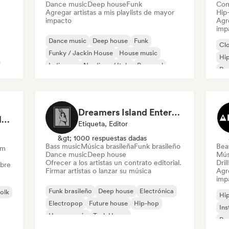
Dance music
Deep house
Funk
Com
Agregar artistas a mis playlists de mayor
Hip
impacto
Agre
imp
Dance music
Deep house
Funk
Cl
Funky / Jackin House
House music
Hi
Indie pop
Nu-disco / Italo
Pop soul
Rap
Chi
Dreamers Island Entertainment
Rob Tavaglione/Catalyst Recording
Etiqueta, Editor
&gt; 1000 respuestas dadas
Bass music
Música brasileña
Funk brasileño
Beat
am
Dance music
Deep house
Mús
Ofrecer a los artistas un contrato editorial.
Dril
obre
Firmar artistas o lanzar su música
Agre
imp
Funk brasileño
Deep house
Electrónica
folk
Hi
Electropop
Future house
Hip-hop
Ins
House music
Tech House
Rap