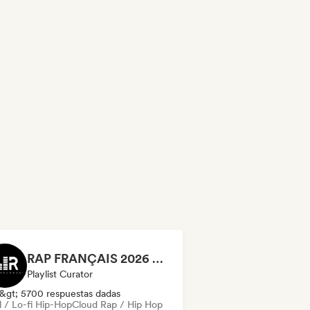
RAP FRANÇAIS 2026 🔥🇫🇷 (Way Records)
Playlist Curator
&gt; 5700 respuestas dadas
l / Lo-fi Hip-Hop
Cloud Rap / Hip Hop