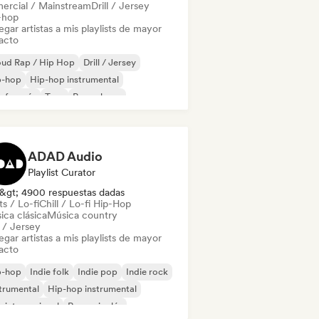
ercial / Mainstream
Drill / Jersey
-hop
gar artistas a mis playlists de mayor
acto
oud Rap / Hip Hop
Drill / Jersey
p-hop
Hip-hop instrumental
 francés
Trap
Pop urbano
ll / Lo-fi Hip-Hop
ADAD Audio
Playlist Curator
&gt; 4900 respuestas dadas
s / Lo-fi
Chill / Lo-fi Hip-Hop
ica clásica
Música country
l / Jersey
gar artistas a mis playlists de mayor
acto
p-hop
Indie folk
Indie pop
Indie rock
trumental
Hip-hop instrumental
 internacional
Rap en inglés