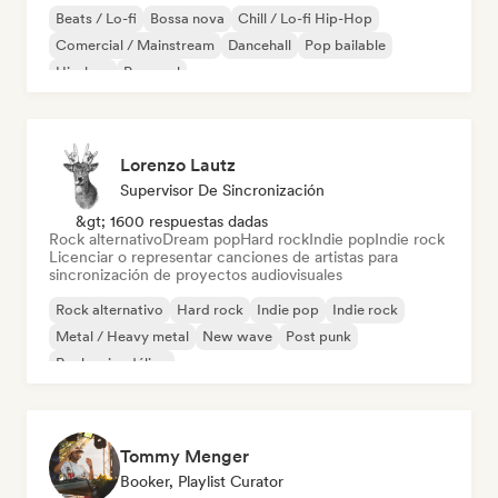
Beats / Lo-fi
Bossa nova
Chill / Lo-fi Hip-Hop
Comercial / Mainstream
Dancehall
Pop bailable
Hip-hop
Pop soul
Lorenzo Lautz
Supervisor De Sincronización
&gt; 1600 respuestas dadas
Rock alternativo
Dream pop
Hard rock
Indie pop
Indie rock
Licenciar o representar canciones de artistas para
sincronización de proyectos audiovisuales
Rock alternativo
Hard rock
Indie pop
Indie rock
Metal / Heavy metal
New wave
Post punk
Rock psicodélico
Tommy Menger
Booker, Playlist Curator