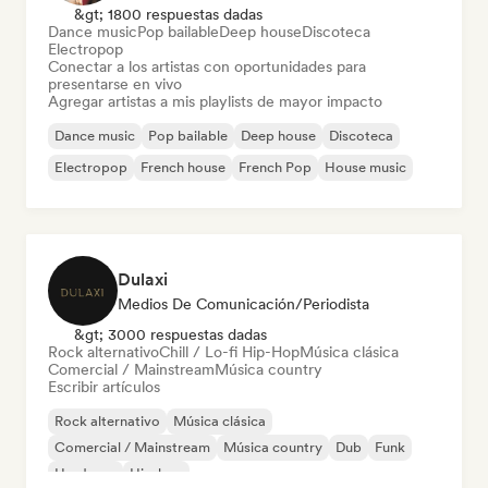
&gt; 1800 respuestas dadas
Dance music
Pop bailable
Deep house
Discoteca
Electropop
Conectar a los artistas con oportunidades para
presentarse en vivo
Agregar artistas a mis playlists de mayor impacto
Dance music
Pop bailable
Deep house
Discoteca
Electropop
French house
French Pop
House music
Dulaxi
Medios De Comunicación/Periodista
&gt; 3000 respuestas dadas
Rock alternativo
Chill / Lo-fi Hip-Hop
Música clásica
Comercial / Mainstream
Música country
Escribir artículos
Rock alternativo
Música clásica
Comercial / Mainstream
Música country
Dub
Funk
Hardcore
Hip-hop