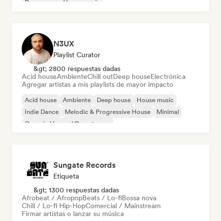
Dream pop
House music
N3UX
Playlist Curator
&gt; 2800 respuestas dadas
Acid house
Ambiente
Chill out
Deep house
Electrónica
Agregar artistas a mis playlists de mayor impacto
Acid house
Ambiente
Deep house
House music
Indie Dance
Melodic & Progressive House
Minimal
Organic House / Downtempo
Sungate Records
Etiqueta
&gt; 1300 respuestas dadas
Afrobeat / Afropop
Beats / Lo-fi
Bossa nova
Chill / Lo-fi Hip-Hop
Comercial / Mainstream
Firmar artistas o lanzar su música