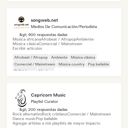
songweb.net
Medios De Comunicación/Periodista
&gt; 900 respuestas dadas
Música africana
Afrobeat / Afropop
Ambiente
Música clásica
Comercial / Mainstream
Escribir artículos
Afrobeat / Afropop
Ambiente
Música clásica
Comercial / Mainstream
Música country
Pop bailable
Drill / Jersey
Hip-hop
Capricorn Music
Playlist Curator
&gt; 200 respuestas dadas
Rock alternativo
Rock cristiano
Comercial / Mainstream
Dance music
Pop bailable
Agregar artistas a mis playlists de mayor impacto