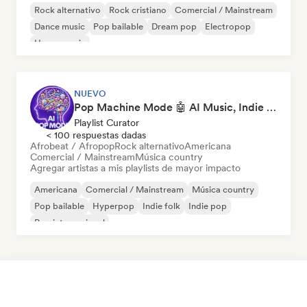
Rock alternativo
Rock cristiano
Comercial / Mainstream
Dance music
Pop bailable
Dream pop
Electropop
House music
NUEVO
Pop Machine Mode 🤖 AI Music, Indie Pop & Dream Pop
Playlist Curator
< 100 respuestas dadas
Afrobeat / Afropop
Rock alternativo
Americana
Comercial / Mainstream
Música country
Agregar artistas a mis playlists de mayor impacto
Americana
Comercial / Mainstream
Música country
Pop bailable
Hyperpop
Indie folk
Indie pop
Pop internacional