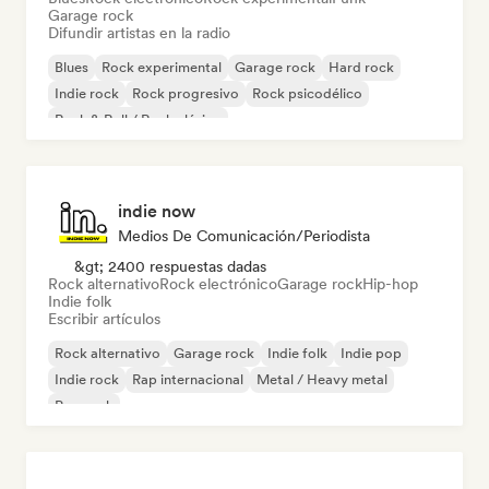
Garage rock
Difundir artistas en la radio
Blues
Rock experimental
Garage rock
Hard rock
Indie rock
Rock progresivo
Rock psicodélico
Rock & Roll / Rock clásico
indie now
Medios De Comunicación/Periodista
&gt; 2400 respuestas dadas
Rock alternativo
Rock electrónico
Garage rock
Hip-hop
Indie folk
Escribir artículos
Rock alternativo
Garage rock
Indie folk
Indie pop
Indie rock
Rap internacional
Metal / Heavy metal
Pop rock