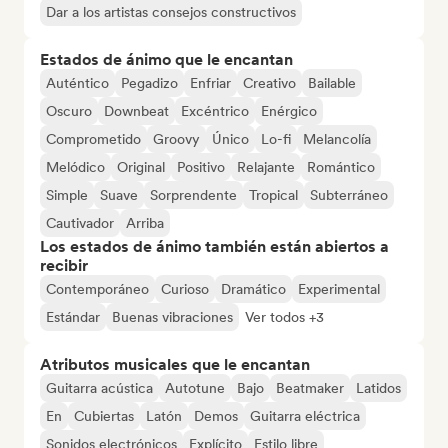
Dar a los artistas consejos constructivos
Estados de ánimo que le encantan
Auténtico
Pegadizo
Enfriar
Creativo
Bailable
Oscuro
Downbeat
Excéntrico
Enérgico
Comprometido
Groovy
Único
Lo-fi
Melancolía
Melódico
Original
Positivo
Relajante
Romántico
Simple
Suave
Sorprendente
Tropical
Subterráneo
Cautivador
Arriba
Los estados de ánimo también están abiertos a
recibir
Contemporáneo
Curioso
Dramático
Experimental
Estándar
Buenas vibraciones
Ver todos +3
Atributos musicales que le encantan
Guitarra acústica
Autotune
Bajo
Beatmaker
Latidos
En
Cubiertas
Latón
Demos
Guitarra eléctrica
Sonidos electrónicos
Explícito
Estilo libre