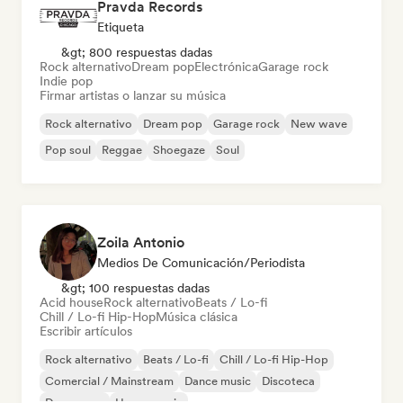
Pravda Records
Etiqueta
&gt; 800 respuestas dadas
Rock alternativo
Dream pop
Electrónica
Garage rock
Indie pop
Firmar artistas o lanzar su música
Rock alternativo
Dream pop
Garage rock
New wave
Pop soul
Reggae
Shoegaze
Soul
Zoila Antonio
Medios De Comunicación/Periodista
&gt; 100 respuestas dadas
Acid house
Rock alternativo
Beats / Lo-fi
Chill / Lo-fi Hip-Hop
Música clásica
Escribir artículos
Rock alternativo
Beats / Lo-fi
Chill / Lo-fi Hip-Hop
Comercial / Mainstream
Dance music
Discoteca
Dream pop
House music