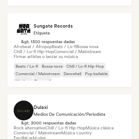
Sungate Records
Etiqueta
&gt; 1300 respuestas dadas
Afrobeat / Afropop
Beats / Lo-fi
Bossa nova
Chill / Lo-fi Hip-Hop
Comercial / Mainstream
Firmar artistas o lanzar su música
Beats / Lo-fi
Bossa nova
Chill / Lo-fi Hip-Hop
Comercial / Mainstream
Dancehall
Pop bailable
Hip-hop
Pop soul
Dulaxi
Medios De Comunicación/Periodista
&gt; 3000 respuestas dadas
Rock alternativo
Chill / Lo-fi Hip-Hop
Música clásica
Comercial / Mainstream
Música country
Escribir artículos