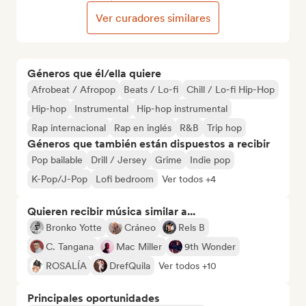
Ver curadores similares
Géneros que él/ella quiere
Afrobeat / Afropop
Beats / Lo-fi
Chill / Lo-fi Hip-Hop
Hip-hop
Instrumental
Hip-hop instrumental
Rap internacional
Rap en inglés
R&B
Trip hop
Géneros que también están dispuestos a recibir
Pop bailable
Drill / Jersey
Grime
Indie pop
K-Pop/J-Pop
Lofi bedroom
Ver todos +4
Quieren recibir música similar a...
Bronko Yotte
Cráneo
Rels B
C. Tangana
Mac Miller
9th Wonder
ROSALÍA
DrefQuila
Ver todos +10
Principales oportunidades