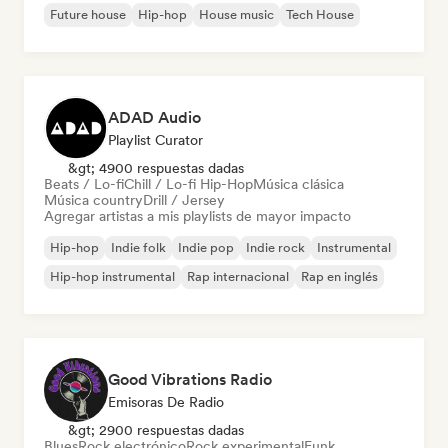
Future house
Hip-hop
House music
Tech House
ADAD Audio
Playlist Curator
&gt; 4900 respuestas dadas
Beats / Lo-fi
Chill / Lo-fi Hip-Hop
Música clásica
Música country
Drill / Jersey
Agregar artistas a mis playlists de mayor impacto
Hip-hop
Indie folk
Indie pop
Indie rock
Instrumental
Hip-hop instrumental
Rap internacional
Rap en inglés
Good Vibrations Radio
Emisoras De Radio
&gt; 2900 respuestas dadas
Blues
Rock electrónico
Rock experimental
Funk