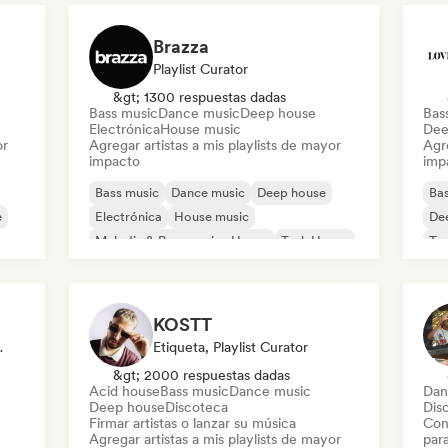
Brazza
Playlist Curator
&gt; 1300 respuestas dadas
Bass music
Dance music
Deep house
Bas
Electrónica
House music
Dee
or
Agregar artistas a mis playlists de mayor
Agre
impacto
imp
Bass music
Dance music
Deep house
Bas
e
Electrónica
House music
De
Melodic & Progressive House
Tech House
Te
KOSTT
 Emisoras De Radio
Etiqueta, Playlist Curator
&gt; 2000 respuestas dadas
Acid house
Bass music
Dance music
Dan
Deep house
Discoteca
Dis
Firmar artistas o lanzar su música
Con
Agregar artistas a mis playlists de mayor
par