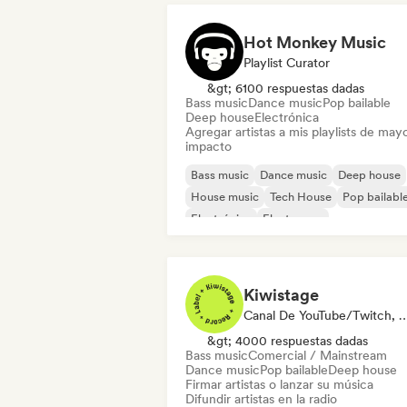
Hot Monkey Music
Playlist Curator
&gt; 6100 respuestas dadas
Bass music
Dance music
Pop bailable
Deep house
Electrónica
Agregar artistas a mis playlists de may
impacto
Bass music
Dance music
Deep house
House music
Tech House
Pop bailabl
Electrónica
Electropop
Kiwistage
Canal De YouTube/Twitch, Etiqueta, Playlist Curator,
&gt; 4000 respuestas dadas
Bass music
Comercial / Mainstream
Dance music
Pop bailable
Deep house
Firmar artistas o lanzar su música
Difundir artistas en la radio