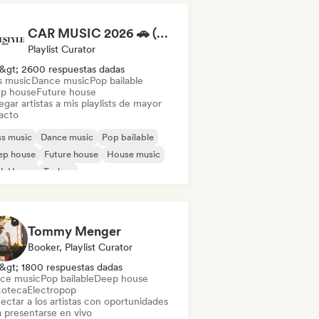
CAR MUSIC 2026 🚗 (by Lovestyle Records)
Playlist Curator
&gt; 2600 respuestas dadas
s music
Dance music
Pop bailable
p house
Future house
gar artistas a mis playlists de mayor
acto
s music
Dance music
Pop bailable
ep house
Future house
House music
ch House
Techno
Tommy Menger
Booker, Playlist Curator
&gt; 1800 respuestas dadas
ce music
Pop bailable
Deep house
coteca
Electropop
ectar a los artistas con oportunidades
a presentarse en vivo