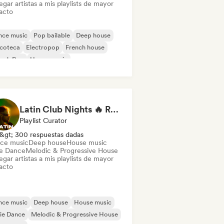
gar artistas a mis playlists de mayor
acto
nce music
Pop bailable
Deep house
scoteca
Electropop
French house
ench Pop
House music
Latin Club Nights 🔥 Reggaeton, Dembow & Latin House
Playlist Curator
&gt; 300 respuestas dadas
ce music
Deep house
House music
ie Dance
Melodic & Progressive House
gar artistas a mis playlists de mayor
acto
nce music
Deep house
House music
ie Dance
Melodic & Progressive House