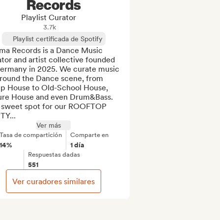
Records
Playlist Curator
3.7k
Playlist certificada de Spotify
sma Records is a Dance Music 
tor and artist collective founded 
Germany in 2025. We curate music 
around the Dance scene, from 
p House to Old-School House, 
ure House and even Drum&Bass. 
 sweet spot for our ROOFTOP 
TY...
Ver más
Tasa de compartición
Comparte en
14%
1 día
Respuestas dadas
551
Ver curadores similares