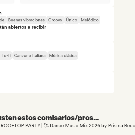
n
ble
Buenas vibraciones
Groovy
Único
Melódico
án abiertos a recibir
 Lo-fi
Canzone Italiana
Música clásica
sten estos comisarios/pros...
e 🌆 ROOFTOP PARTY | 🚀 Dance Music Mix 2026 by Prisma Rec