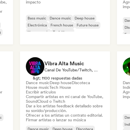
ube,
impacto
Agre
imp
or
Bass music
Dance music
Deep house
Da
Electrónica
French house
Future house
Di
g
House music
Tech House
Fr
Vibra Alta Music
Canal De YouTube/Twitch, Etiqueta, Medios De Comunicación/Periodista, Editor, Experto En Sonido
&gt; 1100 respuestas dadas
Dance music
Deep house
Discoteca
Dan
House music
Tech House
Ind
or
Escribir artículos
Agre
Compartir artistas en mi canal de YouTube,
imp
SoundCloud o Twitch
Dar a los artistas feedback detallado sobre
su sonido/producción.
Ofrecer a los artistas un contrato editorial.
c
Da
Firmar artistas o lanzar su música
Ind
Dance music
Deep house
Discoteca