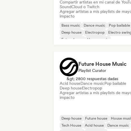
Compartir artistas en mi canal de YouT
SoundCloud o Twitch
Agregar artistas a mis playlists de may
impacto
Bass music
Dance music
Pop bailable
Deep house
Electropop
Electro swin
Future house
House music
Future House Music
Playlist Curator
&gt; 2800 respuestas dadas
Acid house
Dance music
Pop bailable
Deep house
Electropop
Agregar artistas a mis playlists de may
impacto
Deep house
Future house
House musi
Tech House
Acid house
Dance music