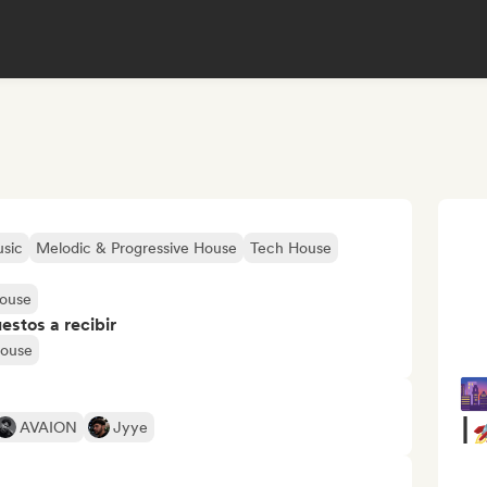
sic
Melodic & Progressive House
Tech House
house
stos a recibir
House

|
AVAION
Jyye