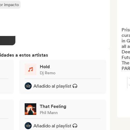
yor impacto
Pri
cura
in 
all 
Dee
dades a estos artistas
Fut
The
Hold
PAR
Dj Remo
Añadido al playlist
That Feeling
Phil Mann
Añadido al playlist