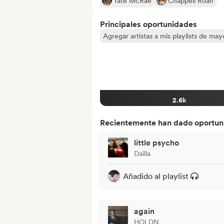
Tate McRae
Chappell Roan
Principales oportunidades
Agregar artistas a mis playlists de ma
2.6k
Recientemente han dado oportuni
little psycho
Dailla
Añadido al playlist
again
HOLDN