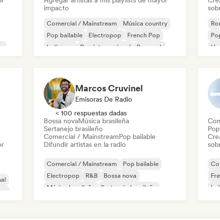
or
Agregar artistas a mis playlists de mayor
Cre
impacto
sobr
Comercial / Mainstream
Música country
Roc
Pop bailable
Electropop
French Pop
Pop
p
Indie pop
Pop internacional
Pop rock
Hy
Marcos Cruvinel
Emisoras De Radio
< 100 respuestas dadas
Bossa nova
Música brasileña
Com
Sertanejo brasileño
Pop 
Comercial / Mainstream
Pop bailable
Cre
or
Difundir artistas en la radio
sobr
Comercial / Mainstream
Pop bailable
Co
Electropop
R&B
Bossa nova
Fr
al
Música brasileña
Sertanejo brasileño
Ind
ico
Indie pop