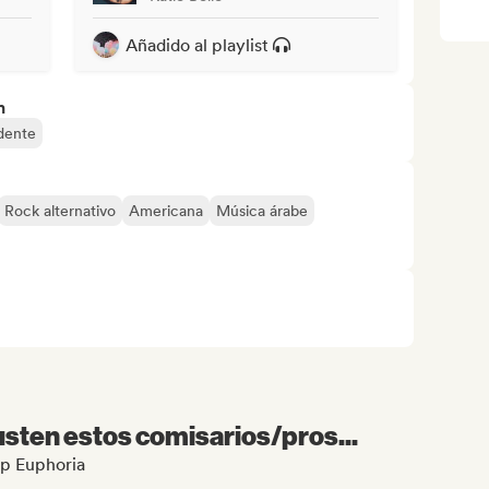
Añadido al playlist
n
dente
Rock alternativo
Americana
Música árabe
sten estos comisarios/pros...
op Euphoria