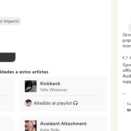
yor impacto
Groo
pop
mom
👉 A
Spot
offi
dades a estos artistas
Aud
sup
Kickback
YaYa Whatever
...
Añadido al playlist
Ta
1
Avoidant Attachment
Katie Belle