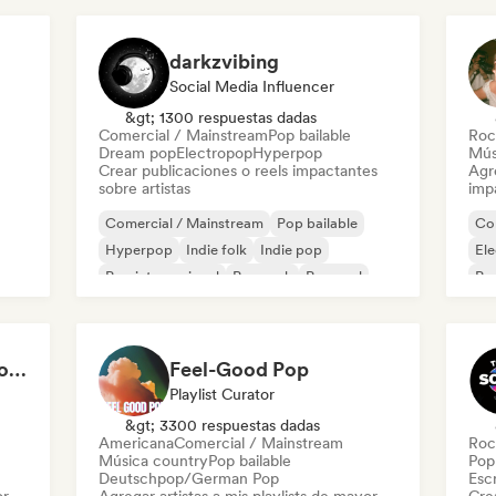
darkzvibing
Social Media Influencer
&gt; 1300 respuestas dadas
Comercial / Mainstream
Pop bailable
Roc
Dream pop
Electropop
Hyperpop
Mús
Crear publicaciones o reels impactantes
Agre
sobre artistas
imp
Comercial / Mainstream
Pop bailable
Co
Hyperpop
Indie folk
Indie pop
El
Pop internacional
Pop rock
Pop soul
Pop
Sweat & Pop: Gym Mode 💦
Feel-Good Pop
Playlist Curator
&gt; 3300 respuestas dadas
Americana
Comercial / Mainstream
Roc
Música country
Pop bailable
Pop 
Deutschpop/German Pop
Escr