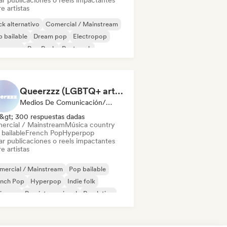
ar publicaciones o reels impactantes
e artistas
k alternativo
Comercial / Mainstream
 bailable
Dream pop
Electropop
perpop
Pop Punk
Post punk
Queerzzz (LGBTQ+ artists)
Medios De Comunicación/Periodista
&gt; 300 respuestas dadas
ercial / Mainstream
Música country
bailable
French Pop
Hyperpop
ar publicaciones o reels impactantes
e artistas
mercial / Mainstream
Pop bailable
ench Pop
Hyperpop
Indie folk
ie pop
Pop internacional
Pop latino