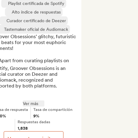
Playlist certificada de Spotify
Alto índice de respuestas
Curador certificado de Deezer
Tastemaker oficial de Audiomack
ver Obsessions’ glitchy, futuristic 
 beats for your most euphoric 
ents!

part from curating playlists on 
ify, Groover Obsessions is an 
cial curator on Deezer and 
iomack, recognized and 
ported by both platforms.

Ver más
sa de respuesta
Tasa de compartición
00%
9%
Respuestas dadas
1,838