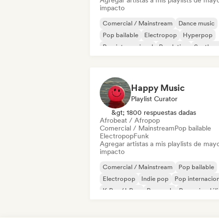
Agregar artistas a mis playlists de may
impacto
Comercial / Mainstream
Dance music
Pop bailable
Electropop
Hyperpop
Pop internacional
Pop latino
Synthpo
Happy Music
Playlist Curator
&gt; 1800 respuestas dadas
Afrobeat / Afropop
Comercial / Mainstream
Pop bailable
Electropop
Funk
Agregar artistas a mis playlists de may
impacto
Comercial / Mainstream
Pop bailable
Electropop
Indie pop
Pop internacion
K-Pop/J-Pop
Pop rock
Pop psicodél