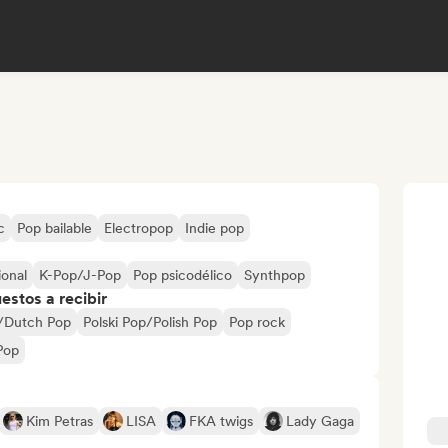
c
Pop bailable
Electropop
Indie pop
ional
K-Pop/J-Pop
Pop psicodélico
Synthpop
stos a recibir
/Dutch Pop
Polski Pop/Polish Pop
Pop rock
Pop
Kim Petras
LISA
FKA twigs
Lady Gaga