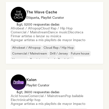
The Wave Cache
Etiqueta, Playlist Curator
&gt; 5200 respuestas dadas
Afrobeat / Afropop
Cloud Rap / Hip Hop
Comercial / Mainstream
Dance music
Discoteca
Firmar artistas o lanzar su música
Agregar artistas a mis playlists de mayor impacto
Afrobeat / Afropop
Cloud Rap / Hip Hop
Comercial / Mainstream
Drill / Jersey
Future house
Hyperpop
Pop internacional
Pop latino
Kalon
Playlist Curator
&gt; 3600 respuestas dadas
Acid house
Comercial / Mainstream
Pop bailable
Electrónica
Hip-hop
Agregar artistas a mis playlists de mayor impacto