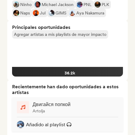
Ninho
Michael Jackson
PNL
PLK
Naps
Jul
GIMS
Aya Nakamura
Principales oportunidades
Agregar artistas a mis playlists de mayor impacto
36.2k
Recientemente han dado oportunidades a estos
artistas
Двигайся попкой
Artolja
Añadido al playlist