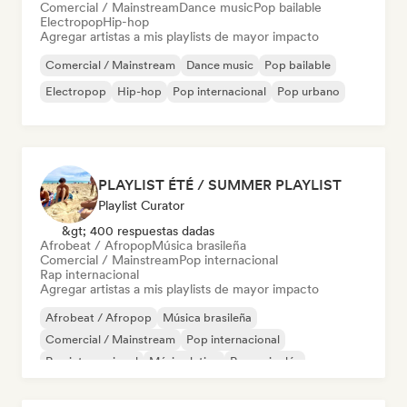
Comercial / Mainstream
Dance music
Pop bailable
Electropop
Hip-hop
Agregar artistas a mis playlists de mayor impacto
Comercial / Mainstream
Dance music
Pop bailable
Electropop
Hip-hop
Pop internacional
Pop urbano
PLAYLIST ÉTÉ / SUMMER PLAYLIST
Playlist Curator
&gt; 400 respuestas dadas
Afrobeat / Afropop
Música brasileña
Comercial / Mainstream
Pop internacional
Rap internacional
Agregar artistas a mis playlists de mayor impacto
Afrobeat / Afropop
Música brasileña
Comercial / Mainstream
Pop internacional
Rap internacional
Música latina
Rap en inglés
Rap francés