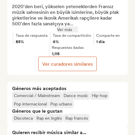
2020'den beri, yükselen yeteneklerden Fransız 
müzik sahnesinin en büyük isimlerine, büyük plak 
şirketlerine ve ikonik Amerikalı rapçilere kadar 
500'den fazla sanatçıya ya...
Ver más
Tasa de respuesta
Tasa de compartición
Comparte en
85%
4%
1 día
Respuestas dadas
1,115
Ver curadores similares
Géneros más aceptados
Comercial / Mainstream
Dance music
Hip-hop
Pop internacional
Pop urbano
Géneros que le gustan
Discoteca
Rap en inglés
Rap francés
Quieren recibir música similar a...