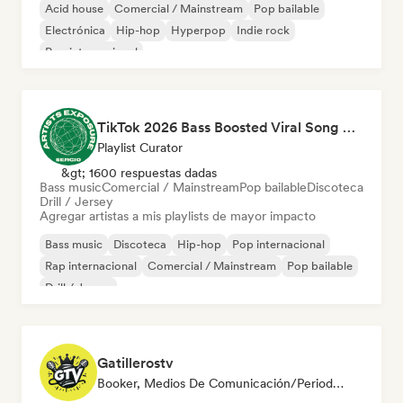
Acid house
Comercial / Mainstream
Pop bailable
Electrónica
Hip-hop
Hyperpop
Indie rock
Pop internacional
TikTok 2026 Bass Boosted Viral Song 🔥 (by Sergio Artists Exposure)
Playlist Curator
&gt; 1600 respuestas dadas
Bass music
Comercial / Mainstream
Pop bailable
Discoteca
Drill / Jersey
Agregar artistas a mis playlists de mayor impacto
Bass music
Discoteca
Hip-hop
Pop internacional
Rap internacional
Comercial / Mainstream
Pop bailable
Drill / Jersey
Gatillerostv
Booker, Medios De Comunicación/Periodista, Social Media Influencer