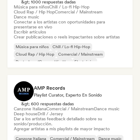
&gt; 1000 respuestas dadas
Música para niños
Chill / Lo-fi Hip-Hop
Cloud Rap / Hip Hop
Comercial / Mainstream
Dance music
Conectar a los artistas con oportunidades para
presentarse en vivo
Escribir artículos
Crear publicaciones o reels impactantes sobre artistas
Música para niños
Chill / Lo-fi Hip-Hop
Cloud Rap / Hip Hop
Comercial / Mainstream
Deutschrap/German Hip-Hop
Electrónica
Jazz experimental
Hip-hop
AMP Records
Playlist Curator, Experto En Sonido
&gt; 600 respuestas dadas
Canzone Italiana
Comercial / Mainstream
Dance music
Deep house
Drill / Jersey
Dar a los artistas feedback detallado sobre su
sonido/producción.
Agregar artistas a mis playlists de mayor impacto
Canzone Italiana
Comercial / Mainstream
Dance music