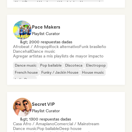
Hard Dance / Hardcore / Hardstyle
House music
Pace Makers
Playlist Curator
&gt; 2000 respuestas dadas
Afrobeat / Afropop
Rock alternativo
Funk brasileño
Dancehall
Dance music
Agregar artistas a mis playlists de mayor impacto
Dance music
Pop bailable
Discoteca
Electropop
French house
Funky / Jackin House
House music
Indie Dance
Secret VIP
Playlist Curator
&gt; 1300 respuestas dadas
Casa Afro / Amapiano
Comercial / Mainstream
Dance music
Pop bailable
Deep house