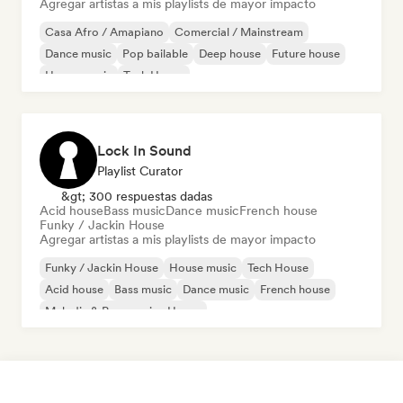
Agregar artistas a mis playlists de mayor impacto
Casa Afro / Amapiano
Comercial / Mainstream
Dance music
Pop bailable
Deep house
Future house
House music
Tech House
Lock In Sound
Playlist Curator
&gt; 300 respuestas dadas
Acid house
Bass music
Dance music
French house
Funky / Jackin House
Agregar artistas a mis playlists de mayor impacto
Funky / Jackin House
House music
Tech House
Acid house
Bass music
Dance music
French house
Melodic & Progressive House