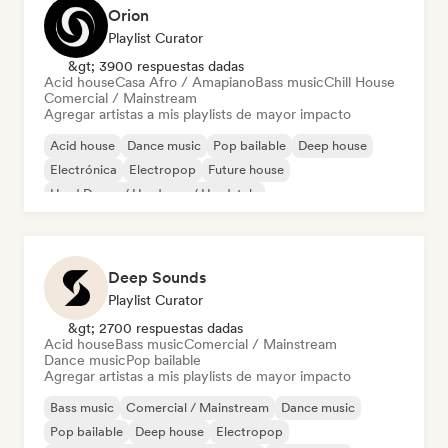
Orion
Playlist Curator
&gt; 3900 respuestas dadas
Acid house
Casa Afro / Amapiano
Bass music
Chill House
Comercial / Mainstream
Agregar artistas a mis playlists de mayor impacto
Acid house
Dance music
Pop bailable
Deep house
Electrónica
Electropop
Future house
Hard Dance / Hardcore / Hardstyle
Deep Sounds
Playlist Curator
&gt; 2700 respuestas dadas
Acid house
Bass music
Comercial / Mainstream
Dance music
Pop bailable
Agregar artistas a mis playlists de mayor impacto
Bass music
Comercial / Mainstream
Dance music
Pop bailable
Deep house
Electropop