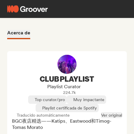
Acerca de
CLUB PLAYLIST
Playlist Curator
224.7k
Top curator/pro
Muy impactante
Playlist certificada de Spotify
Traducido automáticamente
Ver original
BGC夜店精选——Katips、Eastwood和Timog-
Tomas Morato
