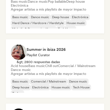
Bass music
Dance music
Pop bailable
Deep house
Electrónica
Agregar artistas a mis playlists de mayor impacto
Bass music
Dance music
Deep house
Electrónica
Hard Dance / Hardcore / Hardstyle
House music
Melodic & Progressive House
Tech House
Summer in ibiza 2026
Playlist Curator
&gt; 2800 respuestas dadas
Acid house
Bass music
Chill out
Comercial / Mainstream
Dance music
Agregar artistas a mis playlists de mayor impacto
Bass music
Comercial / Mainstream
Dance music
Deep house
Electrónica
House music
Tech House
Techno