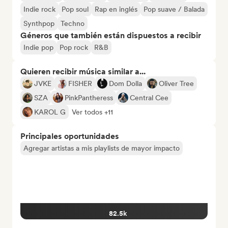
Indie rock
Pop soul
Rap en inglés
Pop suave / Balada
Synthpop
Techno
Géneros que también están dispuestos a recibir
Indie pop
Pop rock
R&B
Quieren recibir música similar a...
JVKE
FISHER
Dom Dolla
Oliver Tree
SZA
PinkPantheress
Central Cee
KAROL G
Ver todos +11
Principales oportunidades
Agregar artistas a mis playlists de mayor impacto
82.5k