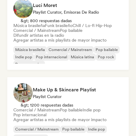
Luci Moret
Playlist Curator, Emisoras De Radio
&gt; 800 respuestas dadas
Música brasileña
Funk brasileño
Chill / Lo-fi Hip-Hop
Comercial / Mainstream
Pop bailable
Difundir artistas en la radio
Agregar artistas a mis playlists de mayor impacto
Música brasileña
Comercial / Mainstream
Pop bailable
Indie pop
Pop internacional
Música latina
Pop rock
Pop progresivo
Make Up & Skincare Playlist
Playlist Curator
&gt; 1200 respuestas dadas
Comercial / Mainstream
Pop bailable
Indie pop
Pop internacional
Agregar artistas a mis playlists de mayor impacto
Comercial / Mainstream
Pop bailable
Indie pop