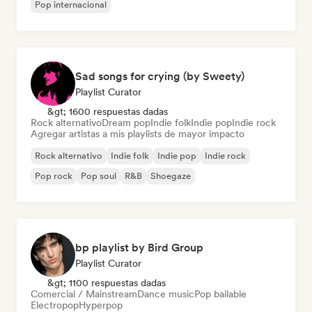
Pop internacional
Sad songs for crying (by Sweety)
Playlist Curator
&gt; 1600 respuestas dadas
Rock alternativo
Dream pop
Indie folk
Indie pop
Indie rock
Agregar artistas a mis playlists de mayor impacto
Rock alternativo
Indie folk
Indie pop
Indie rock
Pop rock
Pop soul
R&B
Shoegaze
bp playlist by Bird Group
Playlist Curator
&gt; 1100 respuestas dadas
Comercial / Mainstream
Dance music
Pop bailable
Electropop
Hyperpop