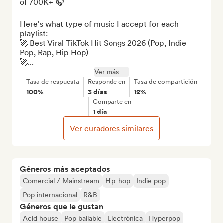
of 700K+ 🎧

Here's what type of music I accept for each 
playlist:

🚀 Best Viral TikTok Hit Songs 2026 (Pop, Indie 
Pop, Rap, Hip Hop)

🚀...
Ver más
Tasa de respuesta
Responde en
Tasa de compartición
100%
3 días
12%
Comparte en
1 día
Ver curadores similares
Géneros más aceptados
Comercial / Mainstream
Hip-hop
Indie pop
Pop internacional
R&B
Géneros que le gustan
Acid house
Pop bailable
Electrónica
Hyperpop