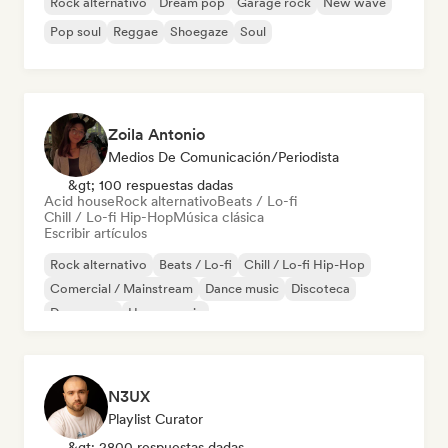
Rock alternativo
Dream pop
Garage rock
New wave
Pop soul
Reggae
Shoegaze
Soul
Zoila Antonio
Medios De Comunicación/Periodista
&gt; 100 respuestas dadas
Acid house
Rock alternativo
Beats / Lo-fi
Chill / Lo-fi Hip-Hop
Música clásica
Escribir artículos
Rock alternativo
Beats / Lo-fi
Chill / Lo-fi Hip-Hop
Comercial / Mainstream
Dance music
Discoteca
Dream pop
House music
N3UX
Playlist Curator
&gt; 2800 respuestas dadas