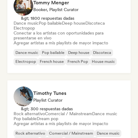
Tommy Menger
Booker, Playlist Curator
&gt; 1800 respuestas dadas
Dance music
Pop bailable
Deep house
Discoteca
Electropop
Conectar a los artistas con oportunidades para
presentarse en vivo
Agregar artistas a mis playlists de mayor impacto
Dance music
Pop bailable
Deep house
Discoteca
Electropop
French house
French Pop
House music
Timothy Tunes
Playlist Curator
&gt; 300 respuestas dadas
Rock alternativo
Comercial / Mainstream
Dance music
Pop bailable
Dream pop
Agregar artistas a mis playlists de mayor impacto
Rock alternativo
Comercial / Mainstream
Dance music