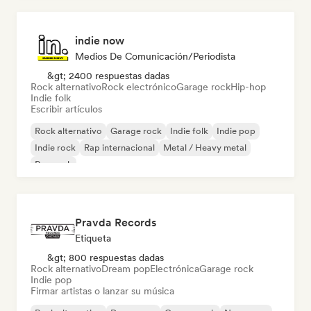
indie now
Medios De Comunicación/Periodista
&gt; 2400 respuestas dadas
Rock alternativo
Rock electrónico
Garage rock
Hip-hop
Indie folk
Escribir artículos
Rock alternativo
Garage rock
Indie folk
Indie pop
Indie rock
Rap internacional
Metal / Heavy metal
Pop rock
Pravda Records
Etiqueta
&gt; 800 respuestas dadas
Rock alternativo
Dream pop
Electrónica
Garage rock
Indie pop
Firmar artistas o lanzar su música