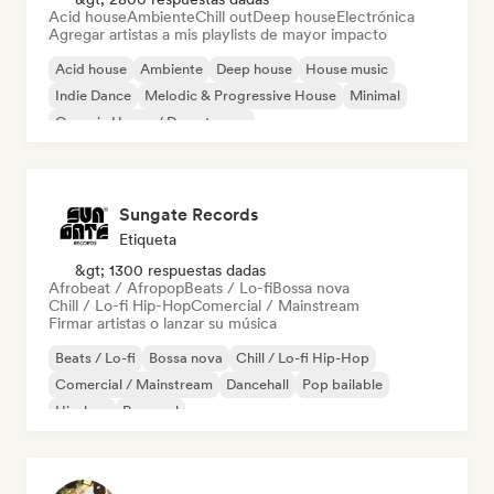
Acid house
Ambiente
Chill out
Deep house
Electrónica
Agregar artistas a mis playlists de mayor impacto
Acid house
Ambiente
Deep house
House music
Indie Dance
Melodic & Progressive House
Minimal
Organic House / Downtempo
Sungate Records
Etiqueta
&gt; 1300 respuestas dadas
Afrobeat / Afropop
Beats / Lo-fi
Bossa nova
Chill / Lo-fi Hip-Hop
Comercial / Mainstream
Firmar artistas o lanzar su música
Beats / Lo-fi
Bossa nova
Chill / Lo-fi Hip-Hop
Comercial / Mainstream
Dancehall
Pop bailable
Hip-hop
Pop soul