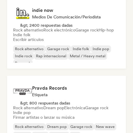
indie now
Medios De Comunicación/Periodista
&gt; 2400 respuestas dadas
Rock alternativo
Rock electrónico
Garage rock
Hip-hop
Indie folk
Escribir artículos
Rock alternativo
Garage rock
Indie folk
Indie pop
Indie rock
Rap internacional
Metal / Heavy metal
Pop rock
Pravda Records
Etiqueta
&gt; 800 respuestas dadas
Rock alternativo
Dream pop
Electrónica
Garage rock
Indie pop
Firmar artistas o lanzar su música
Rock alternativo
Dream pop
Garage rock
New wave