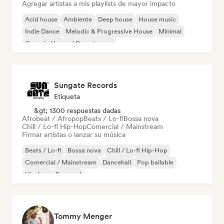
Agregar artistas a mis playlists de mayor impacto
Acid house
Ambiente
Deep house
House music
Indie Dance
Melodic & Progressive House
Minimal
Organic House / Downtempo
Sungate Records
Etiqueta
&gt; 1300 respuestas dadas
Afrobeat / Afropop
Beats / Lo-fi
Bossa nova
Chill / Lo-fi Hip-Hop
Comercial / Mainstream
Firmar artistas o lanzar su música
Beats / Lo-fi
Bossa nova
Chill / Lo-fi Hip-Hop
Comercial / Mainstream
Dancehall
Pop bailable
Hip-hop
Pop soul
Tommy Menger