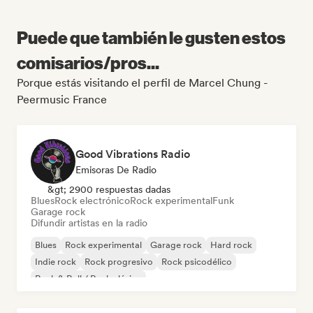
Puede que también le gusten estos
comisarios/pros...
Porque estás visitando el perfil de Marcel Chung -
Peermusic France
Good Vibrations Radio
Emisoras De Radio
&gt; 2900 respuestas dadas
Blues
Rock electrónico
Rock experimental
Funk
Garage rock
Difundir artistas en la radio
Blues
Rock experimental
Garage rock
Hard rock
Indie rock
Rock progresivo
Rock psicodélico
Rock & Roll / Rock clásico