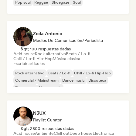
Pop soul
Reggae
Shoegaze
Soul
Zoila Antonio
Medios De Comunicación/Periodista
&gt; 100 respuestas dadas
Acid house
Rock alternativo
Beats / Lo-fi
Chill / Lo-fi Hip-Hop
Música clásica
Escribir artículos
Rock alternativo
Beats / Lo-fi
Chill / Lo-fi Hip-Hop
Comercial / Mainstream
Dance music
Discoteca
Dream pop
House music
N3UX
Playlist Curator
&gt; 2800 respuestas dadas
Acid house
Ambiente
Chill out
Deep house
Electrónica