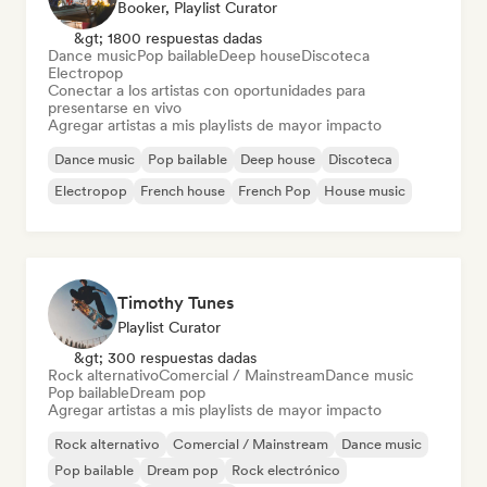
Booker, Playlist Curator
&gt; 1800 respuestas dadas
Dance music
Pop bailable
Deep house
Discoteca
Electropop
Conectar a los artistas con oportunidades para
presentarse en vivo
Agregar artistas a mis playlists de mayor impacto
Dance music
Pop bailable
Deep house
Discoteca
Electropop
French house
French Pop
House music
Timothy Tunes
Playlist Curator
&gt; 300 respuestas dadas
Rock alternativo
Comercial / Mainstream
Dance music
Pop bailable
Dream pop
Agregar artistas a mis playlists de mayor impacto
Rock alternativo
Comercial / Mainstream
Dance music
Pop bailable
Dream pop
Rock electrónico