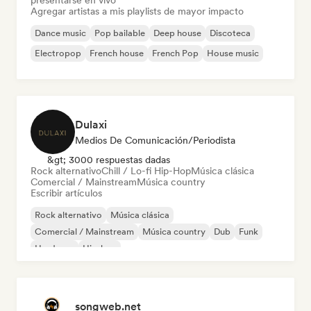
presentarse en vivo
Agregar artistas a mis playlists de mayor impacto
Dance music
Pop bailable
Deep house
Discoteca
Electropop
French house
French Pop
House music
Dulaxi
Medios De Comunicación/Periodista
&gt; 3000 respuestas dadas
Rock alternativo
Chill / Lo-fi Hip-Hop
Música clásica
Comercial / Mainstream
Música country
Escribir artículos
Rock alternativo
Música clásica
Comercial / Mainstream
Música country
Dub
Funk
Hardcore
Hip-hop
songweb.net