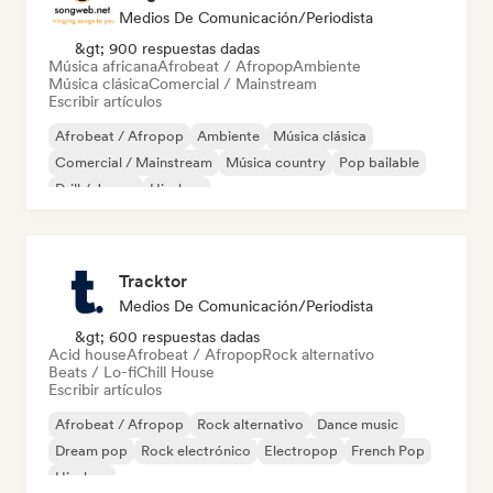
Medios De Comunicación/Periodista
&gt; 900 respuestas dadas
Música africana
Afrobeat / Afropop
Ambiente
Música clásica
Comercial / Mainstream
Escribir artículos
Afrobeat / Afropop
Ambiente
Música clásica
Comercial / Mainstream
Música country
Pop bailable
Drill / Jersey
Hip-hop
Tracktor
Medios De Comunicación/Periodista
&gt; 600 respuestas dadas
Acid house
Afrobeat / Afropop
Rock alternativo
Beats / Lo-fi
Chill House
Escribir artículos
Afrobeat / Afropop
Rock alternativo
Dance music
Dream pop
Rock electrónico
Electropop
French Pop
Hip-hop