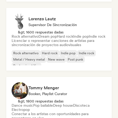
Lorenzo Lautz
Supervisor De Sincronización
&gt; 1600 respuestas dadas
Rock alternativo
Dream pop
Hard rock
Indie pop
Indie rock
Licenciar o representar canciones de artistas para
sincronización de proyectos audiovisuales
Rock alternativo
Hard rock
Indie pop
Indie rock
Metal / Heavy metal
New wave
Post punk
Rock psicodélico
Tommy Menger
Booker, Playlist Curator
&gt; 1800 respuestas dadas
Dance music
Pop bailable
Deep house
Discoteca
Electropop
Conectar a los artistas con oportunidades para