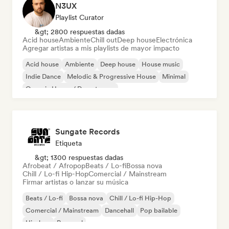
N3UX
Playlist Curator
&gt; 2800 respuestas dadas
Acid house
Ambiente
Chill out
Deep house
Electrónica
Agregar artistas a mis playlists de mayor impacto
Acid house
Ambiente
Deep house
House music
Indie Dance
Melodic & Progressive House
Minimal
Organic House / Downtempo
Sungate Records
Etiqueta
&gt; 1300 respuestas dadas
Afrobeat / Afropop
Beats / Lo-fi
Bossa nova
Chill / Lo-fi Hip-Hop
Comercial / Mainstream
Firmar artistas o lanzar su música
Beats / Lo-fi
Bossa nova
Chill / Lo-fi Hip-Hop
Comercial / Mainstream
Dancehall
Pop bailable
Hip-hop
Pop soul