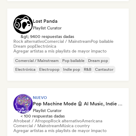
Lost Panda
Playlist Curator
&gt; 9400 respuestas dadas
Rock alternativo
Comercial / Mainstream
Pop bailable
Dream pop
Electrónica
Agregar artistas a mis playlists de mayor impacto
Comercial / Mainstream
Pop bailable
Dream pop
Electrónica
Electropop
Indie pop
R&B
Cantautor
NUEVO
Pop Machine Mode 🤖 AI Music, Indie Pop & Dream Pop
Playlist Curator
< 100 respuestas dadas
Afrobeat / Afropop
Rock alternativo
Americana
Comercial / Mainstream
Música country
Agregar artistas a mis playlists de mayor impacto