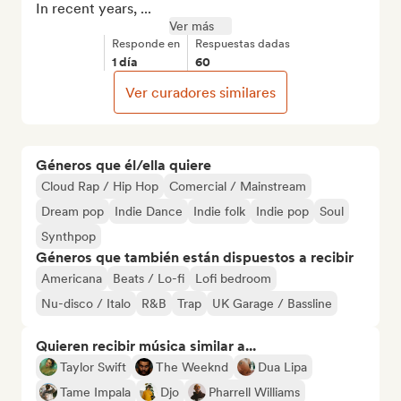
In recent years, ...
Ver más
Responde en
Respuestas dadas
1 día
60
Ver curadores similares
Géneros que él/ella quiere
Cloud Rap / Hip Hop
Comercial / Mainstream
Dream pop
Indie Dance
Indie folk
Indie pop
Soul
Synthpop
Géneros que también están dispuestos a recibir
Americana
Beats / Lo-fi
Lofi bedroom
Nu-disco / Italo
R&B
Trap
UK Garage / Bassline
Quieren recibir música similar a...
Taylor Swift
The Weeknd
Dua Lipa
Tame Impala
Djo
Pharrell Williams