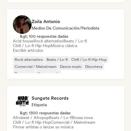
Zoila Antonio
Medios De Comunicación/Periodista
&gt; 100 respuestas dadas
Acid house
Rock alternativo
Beats / Lo-fi
Chill / Lo-fi Hip-Hop
Música clásica
Escribir artículos
Rock alternativo
Beats / Lo-fi
Chill / Lo-fi Hip-Hop
Comercial / Mainstream
Dance music
Discoteca
Dream pop
House music
Sungate Records
Etiqueta
&gt; 1300 respuestas dadas
Afrobeat / Afropop
Beats / Lo-fi
Bossa nova
Chill / Lo-fi Hip-Hop
Comercial / Mainstream
Firmar artistas o lanzar su música