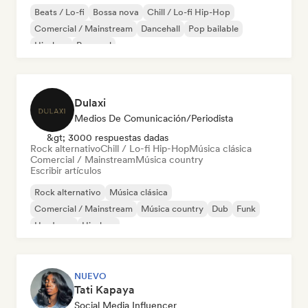
Beats / Lo-fi
Bossa nova
Chill / Lo-fi Hip-Hop
Comercial / Mainstream
Dancehall
Pop bailable
Hip-hop
Pop soul
Dulaxi
Medios De Comunicación/Periodista
&gt; 3000 respuestas dadas
Rock alternativo
Chill / Lo-fi Hip-Hop
Música clásica
Comercial / Mainstream
Música country
Escribir artículos
Rock alternativo
Música clásica
Comercial / Mainstream
Música country
Dub
Funk
Hardcore
Hip-hop
NUEVO
Tati Kapaya
Social Media Influencer