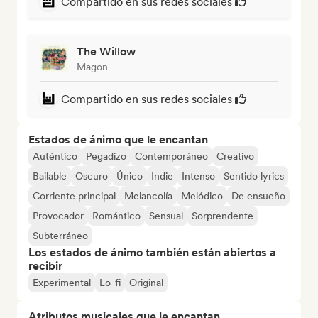
Compartido en sus redes sociales
The Willow
Magon
Compartido en sus redes sociales
Estados de ánimo que le encantan
Auténtico
Pegadizo
Contemporáneo
Creativo
Bailable
Oscuro
Único
Indie
Intenso
Sentido lyrics
Corriente principal
Melancolía
Melódico
De ensueño
Provocador
Romántico
Sensual
Sorprendente
Subterráneo
Los estados de ánimo también están abiertos a
recibir
Experimental
Lo-fi
Original
Atributos musicales que le encantan