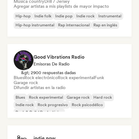
Música country
Drill / Jersey
Agregar artistas a mis playlists de mayor impacto
Hip-hop
Indie folk
Indie pop
Indie rock
Instrumental
Hip-hop instrumental
Rap internacional
Rap en inglés
Good Vibrations Radio
Emisoras De Radio
&gt; 2900 respuestas dadas
Blues
Rock electrónico
Rock experimental
Funk
Garage rock
Difundir artistas en la radio
Blues
Rock experimental
Garage rock
Hard rock
Indie rock
Rock progresivo
Rock psicodélico
Rock & Roll / Rock clásico
indie now