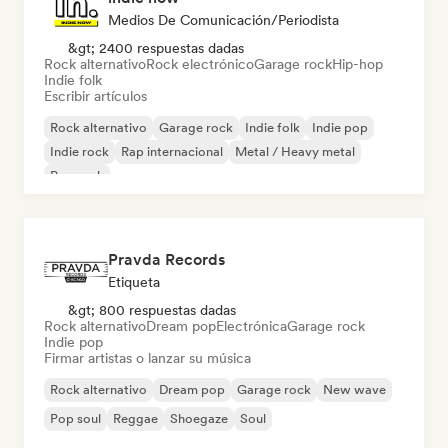
Medios De Comunicación/Periodista
&gt; 2400 respuestas dadas
Rock alternativo
Rock electrónico
Garage rock
Hip-hop
Indie folk
Escribir artículos
Rock alternativo
Garage rock
Indie folk
Indie pop
Indie rock
Rap internacional
Metal / Heavy metal
Pop rock
Pravda Records
Etiqueta
&gt; 800 respuestas dadas
Rock alternativo
Dream pop
Electrónica
Garage rock
Indie pop
Firmar artistas o lanzar su música
Rock alternativo
Dream pop
Garage rock
New wave
Pop soul
Reggae
Shoegaze
Soul