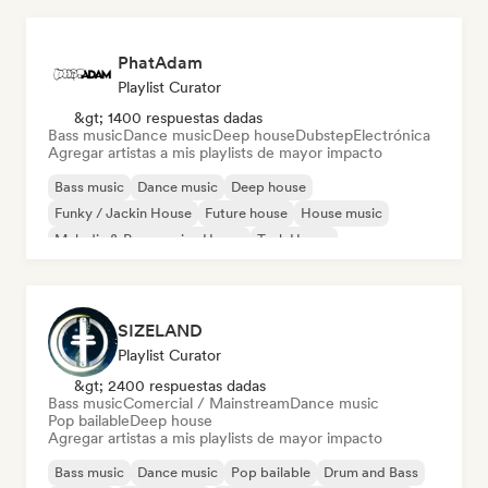
PhatAdam
Playlist Curator
&gt; 1400 respuestas dadas
Bass music
Dance music
Deep house
Dubstep
Electrónica
Agregar artistas a mis playlists de mayor impacto
Bass music
Dance music
Deep house
Funky / Jackin House
Future house
House music
Melodic & Progressive House
Tech House
SIZELAND
Playlist Curator
&gt; 2400 respuestas dadas
Bass music
Comercial / Mainstream
Dance music
Pop bailable
Deep house
Agregar artistas a mis playlists de mayor impacto
Bass music
Dance music
Pop bailable
Drum and Bass