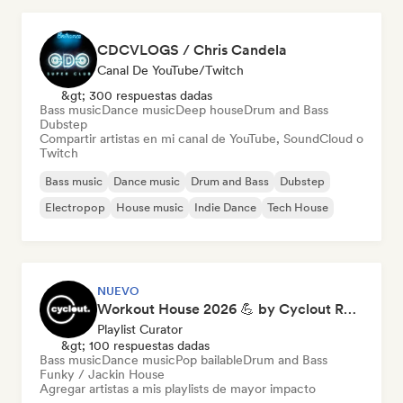
CDCVLOGS / Chris Candela
Canal De YouTube/Twitch
&gt; 300 respuestas dadas
Bass music
Dance music
Deep house
Drum and Bass
Dubstep
Compartir artistas en mi canal de YouTube, SoundCloud o
Twitch
Bass music
Dance music
Drum and Bass
Dubstep
Electropop
House music
Indie Dance
Tech House
NUEVO
Workout House 2026 💪 by Cyclout Records
Playlist Curator
&gt; 100 respuestas dadas
Bass music
Dance music
Pop bailable
Drum and Bass
Funky / Jackin House
Agregar artistas a mis playlists de mayor impacto