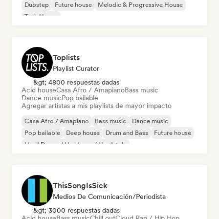
Dubstep
Future house
Melodic & Progressive House
Tech House
Toplists
Playlist Curator
&gt; 4800 respuestas dadas
Acid house
Casa Afro / Amapiano
Bass music
Dance music
Pop bailable
Agregar artistas a mis playlists de mayor impacto
Casa Afro / Amapiano
Bass music
Dance music
Pop bailable
Deep house
Drum and Bass
Future house
Hard Dance / Hardcore / Hardstyle
ThisSongIsSick
Medios De Comunicación/Periodista
&gt; 3000 respuestas dadas
Acid house
Bass music
Chill out
Cloud Rap / Hip Hop