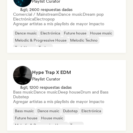
Playlist Curator
&gt; 2600 respuestas dadas
Comercial / Mainstream
Dance music
Dream pop
Electrónica
Electropop
Agregar artistas a mis playlists de mayor impacto
Dance music
Electrónica
Future house
House music
Melodic & Progressive House
Melodic Techno
Tech House
Techno
Hype Trap X EDM
Playlist Curator
&gt; 1200 respuestas dadas
Bass music
Dance music
Deep house
Drum and Bass
Dubstep
Agregar artistas a mis playlists de mayor impacto
Bass music
Dance music
Dubstep
Electrónica
Future house
House music
Melodic & Progressive House
Trance