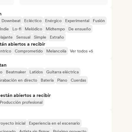
n
Downbeat
Ecléctico
Enérgico
Experimental
Fusión
Indie
Lo-fi
Melódico
Midtempo
De ensueño
lajante
Sensual
Simple
Extraño
án abiertos a recibir
ntrico
Comprometido
Melancolía
Ver todos +5
tan
jo
Beatmaker
Latidos
Guitarra eléctrica
rabación en directo
Batería
Piano
Cuerdas
stán abiertos a recibir
Producción profesional
royecto inicial
Experiencia en el escenario
ncionado
Artista sin firmar
Próximo proyecto