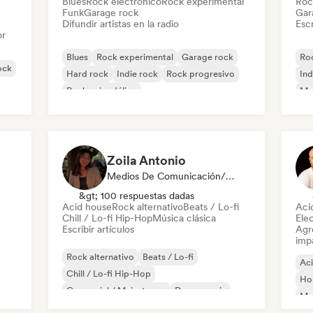
Blues
Rock electrónico
Rock experimental
Roc
Funk
Garage rock
Gar
Difundir artistas en la radio
Escr
or
Blues
Rock experimental
Garage rock
Roc
ock
Hard rock
Indie rock
Rock progresivo
Ind
Rock psicodélico
Met
Rock & Roll / Rock clásico
Zoila Antonio
Medios De Comunicación/Periodista
&gt; 100 respuestas dadas
Acid house
Rock alternativo
Beats / Lo-fi
Aci
Chill / Lo-fi Hip-Hop
Música clásica
Ele
Escribir artículos
Agre
imp
Rock alternativo
Beats / Lo-fi
Ac
Chill / Lo-fi Hip-Hop
Ho
Comercial / Mainstream
Dance music
Mel
Discoteca
Dream pop
House music
Or