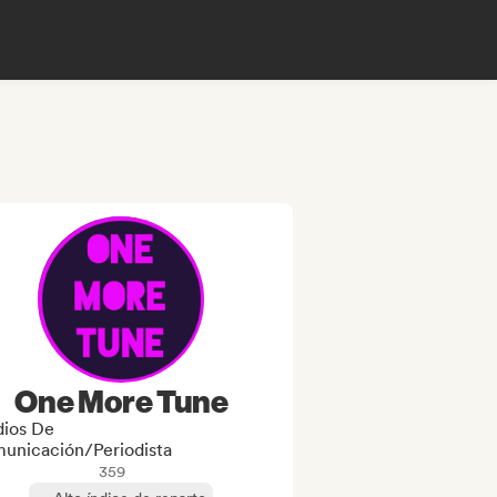
One More Tune
ios De
unicación/Periodista
359