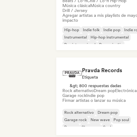
Beats / Lo-fi
Chill / Lo-fi Hip-Hop
Música clásica
Música country
Drill / Jersey
Agregar artistas a mis playlists de may
impacto
Hip-hop
Indie folk
Indie pop
Indie r
Instrumental
Hip-hop instrumental
Rap internacional
Rap en inglés
Pravda Records
Etiqueta
&gt; 800 respuestas dadas
Rock alternativo
Dream pop
Electrónica
Garage rock
Indie pop
Firmar artistas o lanzar su música
Rock alternativo
Dream pop
Garage rock
New wave
Pop soul
Reggae
Shoegaze
Soul