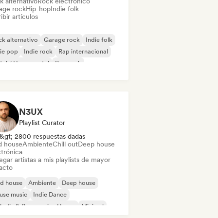
k alternativo
Rock electrónico
age rock
Hip-hop
Indie folk
ibir artículos
k alternativo
Garage rock
Indie folk
ie pop
Indie rock
Rap internacional
al / Heavy metal
Pop rock
N3UX
Playlist Curator
&gt; 2800 respuestas dadas
d house
Ambiente
Chill out
Deep house
ctrónica
gar artistas a mis playlists de mayor
acto
id house
Ambiente
Deep house
use music
Indie Dance
odic & Progressive House
Minimal
ganic House / Downtempo