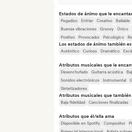
Estados de ánimo que le encanta
Pegadizo
Enfriar
Creativo
Bailable
Buenas vibraciones
Groovy
Único
Positivo
Provocador
Psicológico
Re
Los estados de ánimo también est
Auténtico
Curioso
Dramático
Excé
Atributos musicales que le encan
Desenchufado
Guitarra acústica
Ba
Sonidos electrónicos
Instrumental
G
Sintetizadores
Atributos musicales que también e
Baja fidelidad
Canciones finalizadas
Atributos que él/ella ama
Disponible en Spotify
Compositor
P
Potencial internacional
Artista subve