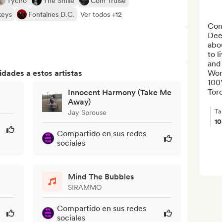
Tycho
The Smile
Com Truise
keys
Fontaines D.C.
Ver todos +12
Conv
Deep
abou
to l
and 
dades a estos artistas
Work
100'
Toro
Innocent Harmony (Take Me
Away)
Ta
Jay Sprouse
1
Compartido en sus redes
sociales
Mind The Bubbles
SIRAMMO
Compartido en sus redes
sociales