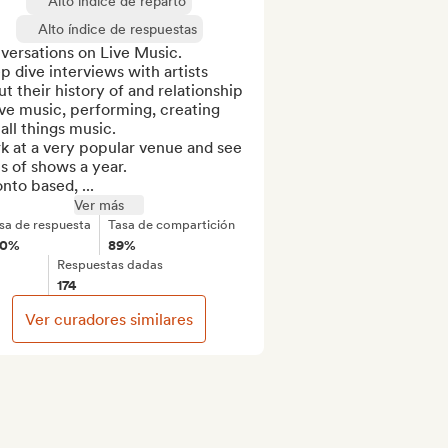
Alto índice de reparto
Alto índice de respuestas
ersations on Live Music. 

 dive interviews with artists 
t their history of and relationship 
ive music, performing, creating 
all things music.  

 at a very popular venue and see 
s of shows a year. 

nto based, ...
Ver más
sa de respuesta
Tasa de compartición
00%
89%
Respuestas dadas
174
Ver curadores similares