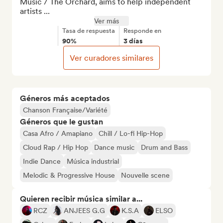
Music / The Orchard, aims to help independent 
artists ...
Ver más
Tasa de respuesta
Responde en
90%
3 días
Ver curadores similares
Géneros más aceptados
Chanson Française/Variété
Géneros que le gustan
Casa Afro / Amapiano
Chill / Lo-fi Hip-Hop
Cloud Rap / Hip Hop
Dance music
Drum and Bass
Indie Dance
Música industrial
Melodic & Progressive House
Nouvelle scene
Quieren recibir música similar a...
RCZ
ANJEES G.G
K.S.A
ELSO