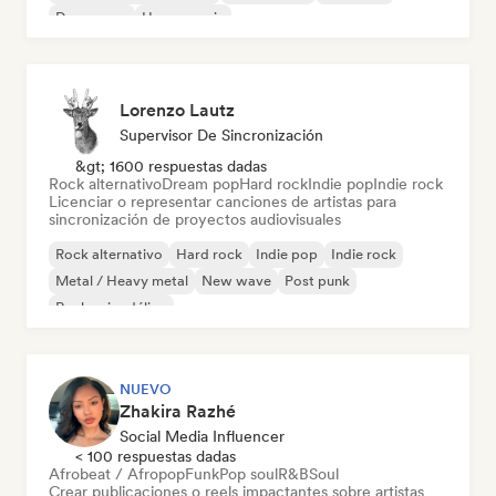
Dream pop
House music
Lorenzo Lautz
Supervisor De Sincronización
&gt; 1600 respuestas dadas
Rock alternativo
Dream pop
Hard rock
Indie pop
Indie rock
Licenciar o representar canciones de artistas para
sincronización de proyectos audiovisuales
Rock alternativo
Hard rock
Indie pop
Indie rock
Metal / Heavy metal
New wave
Post punk
Rock psicodélico
NUEVO
Zhakira Razhé
Social Media Influencer
< 100 respuestas dadas
Afrobeat / Afropop
Funk
Pop soul
R&B
Soul
Crear publicaciones o reels impactantes sobre artistas