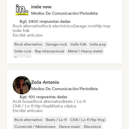
indie now
Medios De Comunicación/Periodista
&gt; 2400 respuestas dadas
Rock alternativo
Rock electrónico
Garage rock
Hip-hop
Indie folk
Escribir artículos
Rock alternativo
Garage rock
Indie folk
Indie pop
Indie rock
Rap internacional
Metal / Heavy metal
Pop rock
Zoila Antonio
Medios De Comunicación/Periodista
&gt; 100 respuestas dadas
Acid house
Rock alternativo
Beats / Lo-fi
Chill / Lo-fi Hip-Hop
Música clásica
Escribir artículos
Rock alternativo
Beats / Lo-fi
Chill / Lo-fi Hip-Hop
Comercial / Mainstream
Dance music
Discoteca