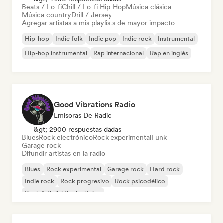
Beats / Lo-fi
Chill / Lo-fi Hip-Hop
Música clásica
Música country
Drill / Jersey
Agregar artistas a mis playlists de mayor impacto
Hip-hop
Indie folk
Indie pop
Indie rock
Instrumental
Hip-hop instrumental
Rap internacional
Rap en inglés
Good Vibrations Radio
Emisoras De Radio
&gt; 2900 respuestas dadas
Blues
Rock electrónico
Rock experimental
Funk
Garage rock
Difundir artistas en la radio
Blues
Rock experimental
Garage rock
Hard rock
Indie rock
Rock progresivo
Rock psicodélico
Rock & Roll / Rock clásico