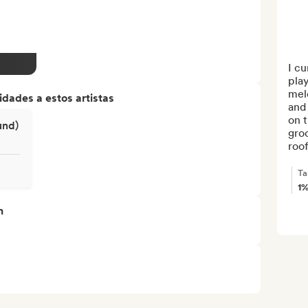
I c
play
melo
dades a estos artistas
and 
on t
und)
groo
roof
Ta
1
n