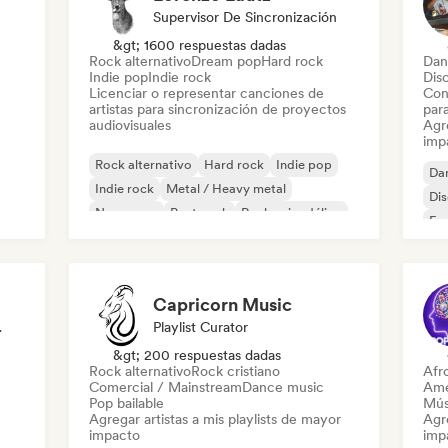
Supervisor De Sincronización
&gt; 1600 respuestas dadas
Rock alternativo
Dream pop
Hard rock
Dan
Indie pop
Indie rock
Dis
Licenciar o representar canciones de
Con
artistas para sincronización de proyectos
par
audiovisuales
Agre
imp
Rock alternativo
Hard rock
Indie pop
Da
Indie rock
Metal / Heavy metal
Di
New wave
Post punk
Rock psicodélico
Fr
Capricorn Music
odista
Playlist Curator
&gt; 200 respuestas dadas
Rock alternativo
Rock cristiano
Afr
Comercial / Mainstream
Dance music
Ame
Pop bailable
Mús
Agregar artistas a mis playlists de mayor
Agre
impacto
imp