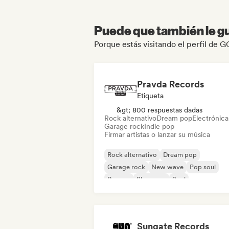
Puede que también le gu
Porque estás visitando el perfil d
Pravda Records
Etiqueta
&gt; 800 respuestas dadas
Rock alternativo
Dream pop
Electrónica
Garage rock
Indie pop
Firmar artistas o lanzar su música
Rock alternativo
Dream pop
Garage rock
New wave
Pop soul
Reggae
Shoegaze
Soul
Sungate Records