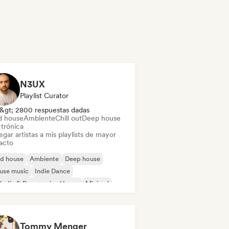
N3UX
Playlist Curator
&gt; 2800 respuestas dadas
d house
Ambiente
Chill out
Deep house
ctrónica
gar artistas a mis playlists de mayor
acto
id house
Ambiente
Deep house
use music
Indie Dance
odic & Progressive House
Minimal
ganic House / Downtempo
Tommy Menger