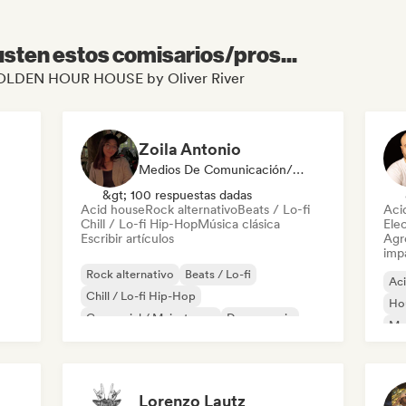
sten estos comisarios/pros...
e GOLDEN HOUR HOUSE by Oliver River
Zoila Antonio
Medios De Comunicación/Periodista
&gt; 100 respuestas dadas
Acid house
Rock alternativo
Beats / Lo-fi
Aci
Chill / Lo-fi Hip-Hop
Música clásica
Ele
Escribir artículos
Agre
imp
Rock alternativo
Beats / Lo-fi
Ac
Chill / Lo-fi Hip-Hop
Ho
Comercial / Mainstream
Dance music
Mel
Discoteca
Dream pop
House music
Or
Lorenzo Lautz