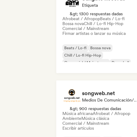
Etiqueta
&gt; 1300 respuestas dadas
Afrobeat / Afropop
Beats / Lo-fi
Bossa nova
Chill / Lo-fi Hip-Hop
Comercial / Mainstream
Firmar artistas o lanzar su música
Beats / Lo-fi
Bossa nova
Chill / Lo-fi Hip-Hop
Comercial / Mainstream
Dancehall
Pop bailable
Hip-hop
Pop soul
songweb.net
Medios De Comunicación/Peri
&gt; 900 respuestas dadas
Música africana
Afrobeat / Afropop
Ambiente
Música clásica
Comercial / Mainstream
Escribir artículos