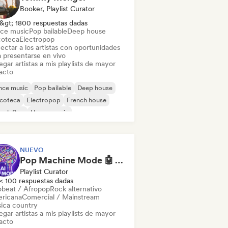
Booker, Playlist Curator
&gt; 1800 respuestas dadas
ce music
Pop bailable
Deep house
coteca
Electropop
ectar a los artistas con oportunidades
a presentarse en vivo
gar artistas a mis playlists de mayor
acto
nce music
Pop bailable
Deep house
scoteca
Electropop
French house
ench Pop
House music
NUEVO
Pop Machine Mode 🤖 AI Music, Indie Pop & Dream Pop
Playlist Curator
< 100 respuestas dadas
obeat / Afropop
Rock alternativo
ricana
Comercial / Mainstream
ica country
gar artistas a mis playlists de mayor
acto