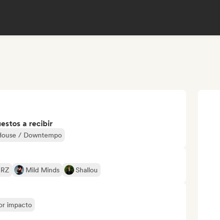
stos a recibir
House / Downtempo
RZ
Mild Minds
Shallou
yor impacto