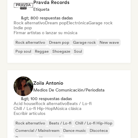
Pravda Records
Etiqueta
&gt; 800 respuestas dadas
Rock alternativo
Dream pop
Electrónica
Garage rock
Indie pop
Firmar artistas o lanzar su música
Rock alternativo
Dream pop
Garage rock
New wave
Pop soul
Reggae
Shoegaze
Soul
Zoila Antonio
Medios De Comunicación/Periodista
&gt; 100 respuestas dadas
Acid house
Rock alternativo
Beats / Lo-fi
Chill / Lo-fi Hip-Hop
Música clásica
Escribir artículos
Rock alternativo
Beats / Lo-fi
Chill / Lo-fi Hip-Hop
Comercial / Mainstream
Dance music
Discoteca
Dream pop
House music