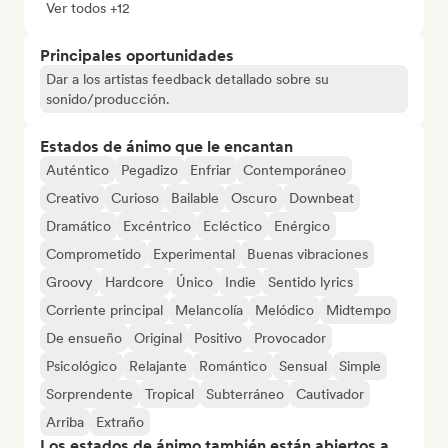
Ver todos +12
Principales oportunidades
Dar a los artistas feedback detallado sobre su
sonido/producción.
Estados de ánimo que le encantan
Auténtico
Pegadizo
Enfriar
Contemporáneo
Creativo
Curioso
Bailable
Oscuro
Downbeat
Dramático
Excéntrico
Ecléctico
Enérgico
Comprometido
Experimental
Buenas vibraciones
Groovy
Hardcore
Único
Indie
Sentido lyrics
Corriente principal
Melancolía
Melódico
Midtempo
De ensueño
Original
Positivo
Provocador
Psicológico
Relajante
Romántico
Sensual
Simple
Sorprendente
Tropical
Subterráneo
Cautivador
Arriba
Extraño
Los estados de ánimo también están abiertos a