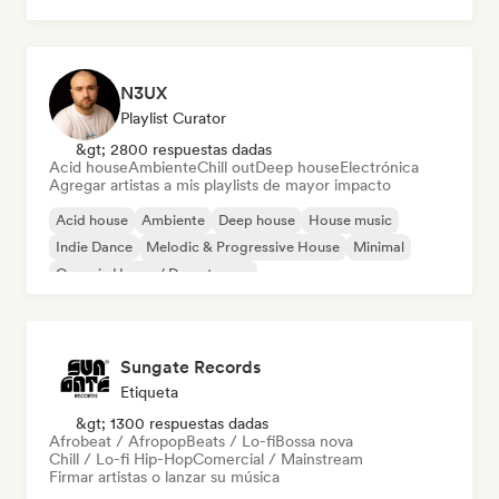
N3UX
Playlist Curator
&gt; 2800 respuestas dadas
Acid house
Ambiente
Chill out
Deep house
Electrónica
Agregar artistas a mis playlists de mayor impacto
Acid house
Ambiente
Deep house
House music
Indie Dance
Melodic & Progressive House
Minimal
Organic House / Downtempo
Sungate Records
Etiqueta
&gt; 1300 respuestas dadas
Afrobeat / Afropop
Beats / Lo-fi
Bossa nova
Chill / Lo-fi Hip-Hop
Comercial / Mainstream
Firmar artistas o lanzar su música