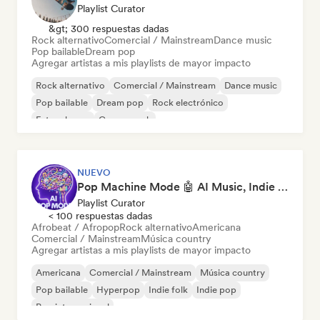
Playlist Curator
&gt; 300 respuestas dadas
Rock alternativo
Comercial / Mainstream
Dance music
Pop bailable
Dream pop
Agregar artistas a mis playlists de mayor impacto
Rock alternativo
Comercial / Mainstream
Dance music
Pop bailable
Dream pop
Rock electrónico
Future house
Garage rock
NUEVO
Pop Machine Mode 🤖 AI Music, Indie Pop & Dream Pop
Playlist Curator
< 100 respuestas dadas
Afrobeat / Afropop
Rock alternativo
Americana
Comercial / Mainstream
Música country
Agregar artistas a mis playlists de mayor impacto
Americana
Comercial / Mainstream
Música country
Pop bailable
Hyperpop
Indie folk
Indie pop
Pop internacional