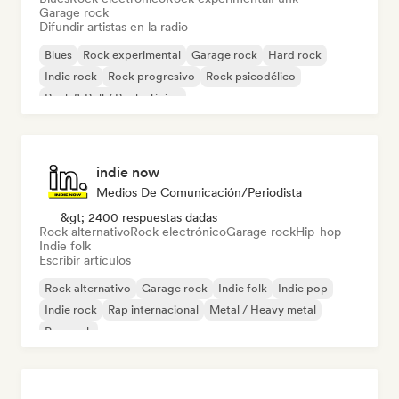
Garage rock
Difundir artistas en la radio
Blues
Rock experimental
Garage rock
Hard rock
Indie rock
Rock progresivo
Rock psicodélico
Rock & Roll / Rock clásico
indie now
Medios De Comunicación/Periodista
&gt; 2400 respuestas dadas
Rock alternativo
Rock electrónico
Garage rock
Hip-hop
Indie folk
Escribir artículos
Rock alternativo
Garage rock
Indie folk
Indie pop
Indie rock
Rap internacional
Metal / Heavy metal
Pop rock