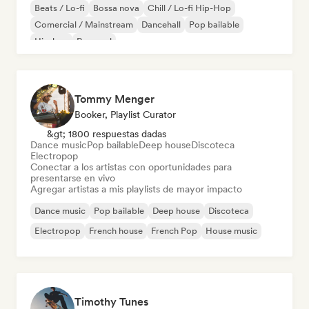
Beats / Lo-fi
Bossa nova
Chill / Lo-fi Hip-Hop
Comercial / Mainstream
Dancehall
Pop bailable
Hip-hop
Pop soul
Tommy Menger
Booker, Playlist Curator
&gt; 1800 respuestas dadas
Dance music
Pop bailable
Deep house
Discoteca
Electropop
Conectar a los artistas con oportunidades para
presentarse en vivo
Agregar artistas a mis playlists de mayor impacto
Dance music
Pop bailable
Deep house
Discoteca
Electropop
French house
French Pop
House music
Timothy Tunes