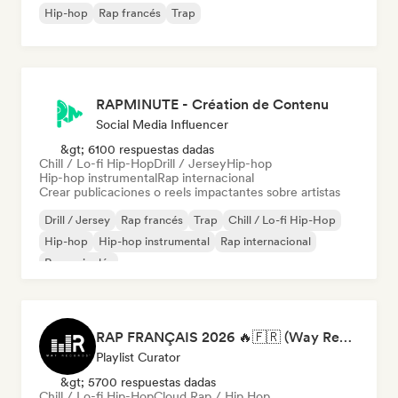
Hip-hop
Rap francés
Trap
RAPMINUTE - Création de Contenu
Social Media Influencer
&gt; 6100 respuestas dadas
Chill / Lo-fi Hip-Hop
Drill / Jersey
Hip-hop
Hip-hop instrumental
Rap internacional
Crear publicaciones o reels impactantes sobre artistas
Drill / Jersey
Rap francés
Trap
Chill / Lo-fi Hip-Hop
Hip-hop
Hip-hop instrumental
Rap internacional
Rap en inglés
RAP FRANÇAIS 2026 🔥🇫🇷 (Way Records)
Playlist Curator
&gt; 5700 respuestas dadas
Chill / Lo-fi Hip-Hop
Cloud Rap / Hip Hop