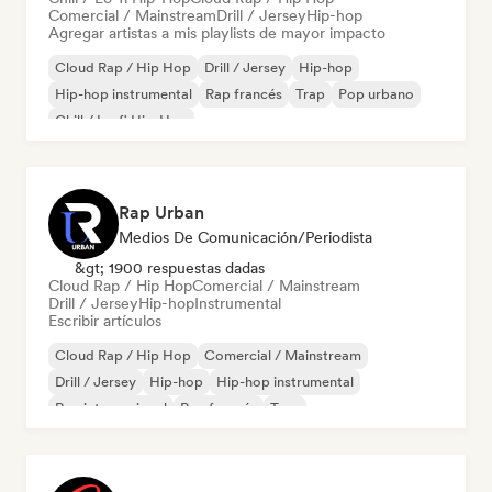
Comercial / Mainstream
Drill / Jersey
Hip-hop
Agregar artistas a mis playlists de mayor impacto
Cloud Rap / Hip Hop
Drill / Jersey
Hip-hop
Hip-hop instrumental
Rap francés
Trap
Pop urbano
Chill / Lo-fi Hip-Hop
Rap Urban
Medios De Comunicación/Periodista
&gt; 1900 respuestas dadas
Cloud Rap / Hip Hop
Comercial / Mainstream
Drill / Jersey
Hip-hop
Instrumental
Escribir artículos
Cloud Rap / Hip Hop
Comercial / Mainstream
Drill / Jersey
Hip-hop
Hip-hop instrumental
Rap internacional
Rap francés
Trap