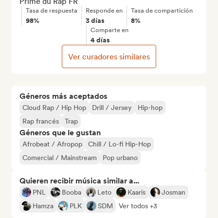
Prime du Rap FR
Tasa de respuesta
Responde en
Tasa de compartición
98%
3 días
8%
Comparte en
4 días
Ver curadores similares
Géneros más aceptados
Cloud Rap / Hip Hop
Drill / Jersey
Hip-hop
Rap francés
Trap
Géneros que le gustan
Afrobeat / Afropop
Chill / Lo-fi Hip-Hop
Comercial / Mainstream
Pop urbano
Quieren recibir música similar a...
PNL
Booba
Leto
Kaaris
Josman
Hamza
PLK
SDM
Ver todos +3