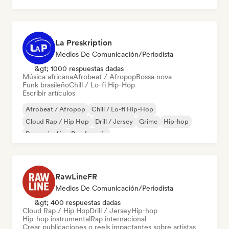
La Preskription
Medios De Comunicación/Periodista
&gt; 1000 respuestas dadas
Música africana
Afrobeat / Afropop
Bossa nova
Funk brasileño
Chill / Lo-fi Hip-Hop
Escribir artículos
Afrobeat / Afropop
Chill / Lo-fi Hip-Hop
Cloud Rap / Hip Hop
Drill / Jersey
Grime
Hip-hop
Rap en inglés
Rap francés
RawLineFR
Medios De Comunicación/Periodista
&gt; 400 respuestas dadas
Cloud Rap / Hip Hop
Drill / Jersey
Hip-hop
Hip-hop instrumental
Rap internacional
Crear publicaciones o reels impactantes sobre artistas