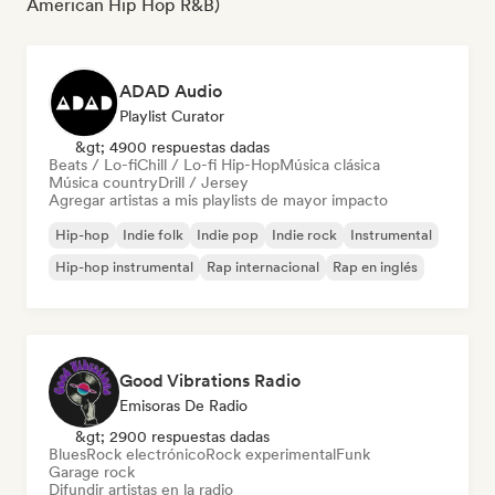
American Hip Hop R&B)
ADAD Audio
Playlist Curator
&gt; 4900 respuestas dadas
Beats / Lo-fi
Chill / Lo-fi Hip-Hop
Música clásica
Música country
Drill / Jersey
Agregar artistas a mis playlists de mayor impacto
Hip-hop
Indie folk
Indie pop
Indie rock
Instrumental
Hip-hop instrumental
Rap internacional
Rap en inglés
Good Vibrations Radio
Emisoras De Radio
&gt; 2900 respuestas dadas
Blues
Rock electrónico
Rock experimental
Funk
Garage rock
Difundir artistas en la radio