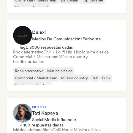
Comercial / Mainstream
Dancehall
Pop bailable
Hip-hop
Pop soul
Dulaxi
Medios De Comunicación/Periodista
&gt; 3000 respuestas dadas
Rock alternativo
Chill / Lo-fi Hip-Hop
Música clásica
Comercial / Mainstream
Música country
Escribir artículos
Rock alternativo
Música clásica
Comercial / Mainstream
Música country
Dub
Funk
Hardcore
Hip-hop
NUEVO
Tati Kapaya
Social Media Influencer
< 100 respuestas dadas
Música africana
Blues
Chill House
Música clásica