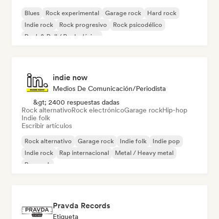
Blues
Rock experimental
Garage rock
Hard rock
Indie rock
Rock progresivo
Rock psicodélico
Rock & Roll / Rock clásico
indie now
Medios De Comunicación/Periodista
&gt; 2400 respuestas dadas
Rock alternativo
Rock electrónico
Garage rock
Hip-hop
Indie folk
Escribir artículos
Rock alternativo
Garage rock
Indie folk
Indie pop
Indie rock
Rap internacional
Metal / Heavy metal
Pop rock
Pravda Records
Etiqueta