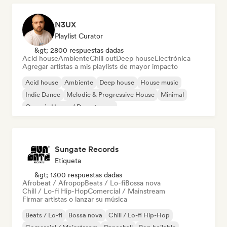
N3UX
Playlist Curator
&gt; 2800 respuestas dadas
Acid house
Ambiente
Chill out
Deep house
Electrónica
Agregar artistas a mis playlists de mayor impacto
Acid house
Ambiente
Deep house
House music
Indie Dance
Melodic & Progressive House
Minimal
Organic House / Downtempo
Sungate Records
Etiqueta
&gt; 1300 respuestas dadas
Afrobeat / Afropop
Beats / Lo-fi
Bossa nova
Chill / Lo-fi Hip-Hop
Comercial / Mainstream
Firmar artistas o lanzar su música
Beats / Lo-fi
Bossa nova
Chill / Lo-fi Hip-Hop