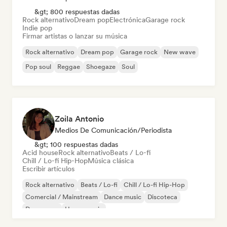
&gt; 800 respuestas dadas
Rock alternativo
Dream pop
Electrónica
Garage rock
Indie pop
Firmar artistas o lanzar su música
Rock alternativo
Dream pop
Garage rock
New wave
Pop soul
Reggae
Shoegaze
Soul
Zoila Antonio
Medios De Comunicación/Periodista
&gt; 100 respuestas dadas
Acid house
Rock alternativo
Beats / Lo-fi
Chill / Lo-fi Hip-Hop
Música clásica
Escribir artículos
Rock alternativo
Beats / Lo-fi
Chill / Lo-fi Hip-Hop
Comercial / Mainstream
Dance music
Discoteca
Dream pop
House music