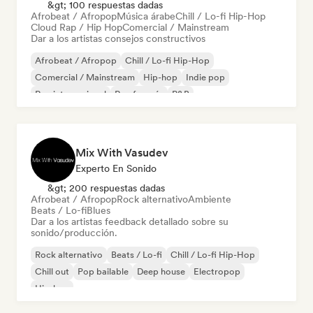
&gt; 100 respuestas dadas
Afrobeat / Afropop
Música árabe
Chill / Lo-fi Hip-Hop
Cloud Rap / Hip Hop
Comercial / Mainstream
Dar a los artistas consejos constructivos
Afrobeat / Afropop
Chill / Lo-fi Hip-Hop
Comercial / Mainstream
Hip-hop
Indie pop
Rap internacional
Rap francés
R&B
Mix With Vasudev
Experto En Sonido
&gt; 200 respuestas dadas
Afrobeat / Afropop
Rock alternativo
Ambiente
Beats / Lo-fi
Blues
Dar a los artistas feedback detallado sobre su
sonido/producción.
Rock alternativo
Beats / Lo-fi
Chill / Lo-fi Hip-Hop
Chill out
Pop bailable
Deep house
Electropop
Hip-hop