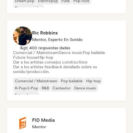
Dream pop
Electropop
Funk
Pop rock
Pop progresivo
Ric Robbins
Mentor, Experto En Sonido
&gt; 400 respuestas dadas
Comercial / Mainstream
Dance music
Pop bailable
Future house
Hip-hop
Dar a los artistas consejos constructivos
Dar a los artistas feedback detallado sobre su
sonido/producción.
Comercial / Mainstream
Pop bailable
Hip-hop
K-Pop/J-Pop
R&B
Cantautor
Dance music
Future house
FID Media
Mentor