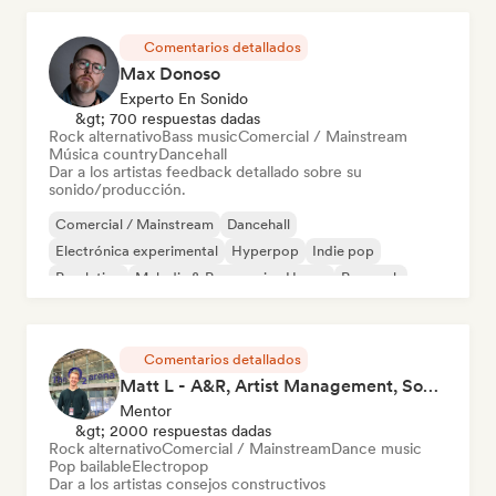
Comentarios detallados
Max Donoso
Experto En Sonido
&gt; 700 respuestas dadas
Rock alternativo
Bass music
Comercial / Mainstream
Música country
Dancehall
Dar a los artistas feedback detallado sobre su
sonido/producción.
Comercial / Mainstream
Dancehall
Electrónica experimental
Hyperpop
Indie pop
Pop latino
Melodic & Progressive House
Pop rock
Comentarios detallados
Matt L - A&R, Artist Management, Songwriter
Mentor
&gt; 2000 respuestas dadas
Rock alternativo
Comercial / Mainstream
Dance music
Pop bailable
Electropop
Dar a los artistas consejos constructivos